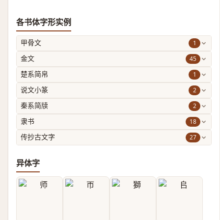
各书体字形实例
1
甲骨文
45
金文
1
楚系简帛
2
说文小篆
2
秦系简牍
18
隶书
27
传抄古文字
异体字