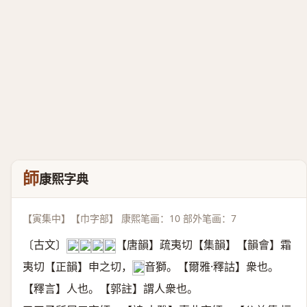
師
康熙字典
【寅集中】【巾字部】 康熙笔画：10 部外笔画：7
〔古文〕
【唐韻】疏夷切【集韻】【韻會】霜
𠵀
𠦵
𢂖
𩇱
夷切【正韻】申之切，
音獅。【爾雅·釋詁】衆也。
𠀤
【釋言】人也。【郭註】謂人衆也。