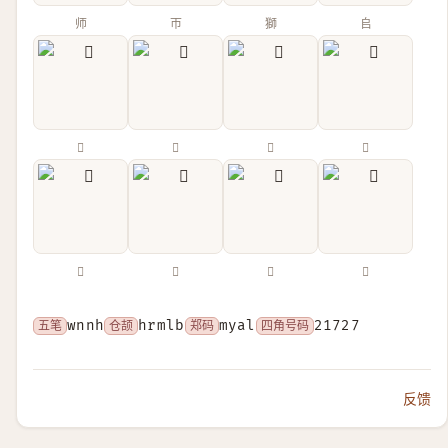
师
帀
獅
𠂤
𠦵
𠵀
𢂖
𢃋
𨸲
𨸴
𩇱
𱀃
五笔
wnnh
仓颉
hrmlb
郑码
myal
四角号码
21727
反馈