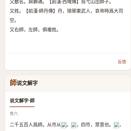
又獸名。與獅通。【前漢·西域傳】烏弋山出師子。
又姓。【前漢·師丹傳】丹，琅琊東武人，哀帝時爲大司
空。
又右師，左師，俱複姓。
反馈
師
说文解字
说文解字·師
卷六
二千五百人爲師。从帀从
。
，四帀，眾意也。
，
𠂤
𠂤
𠦵