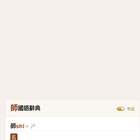
師
國語辭典
书证
師
shī
ㄕ
名