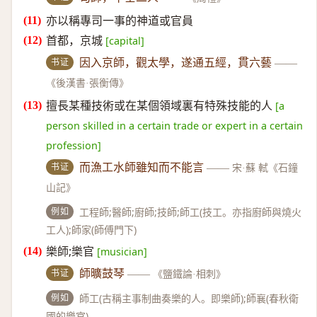
亦以稱專司一事的神道或官員
首都，京城
[capital]
书证
因入京師，觀太學，遂通五經，貫六藝
——
《後漢書·張衡傳》
擅長某種技術或在某個領域裏有特殊技能的人
[a
person skilled in a certain trade or expert in a certain
profession]
书证
而漁工水師雖知而不能言
——
宋·蘇 軾《石鐘
山記》
例如
工程師;醫師;廚師;技師;師工(技工。亦指廚師與燒火
工人);師家(師傅門下)
樂師;樂官
[musician]
书证
師曠鼓琴
——
《鹽鐵論·相刺》
例如
師工(古稱主事制曲奏樂的人。即樂師);師襄(春秋衛
國的樂官)