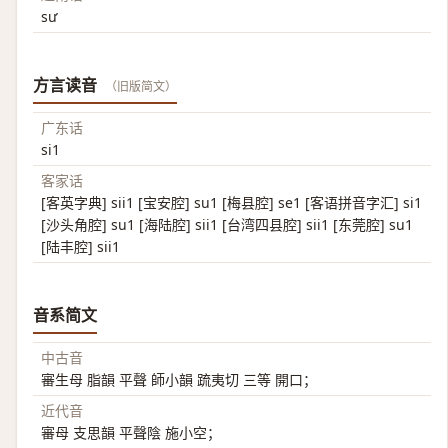
sư
方言读音
（旧版简文）
广东话
si1
客家话
[客英字典] sii1 [宝安腔] su1 [梅县腔] se1 [客语拼音字汇] si1
[沙头角腔] su1 [海陆腔] sii1 [台湾四县腔] sii1 [东莞腔] su1
[陆丰腔] sii1
音系简文
中古音
審生母 脂韻 平聲 師小韻 䟽夷切 三等 開口；
近代音
審母 支思韻 平聲陰 施小空；