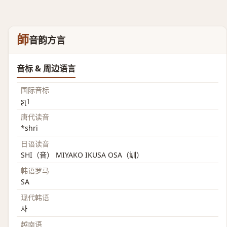
師
音韵方言
音标 & 周边语言
国际音标
ʂʅ˥
唐代读音
*shri
日语读音
SHI（音） MIYAKO IKUSA OSA（訓）
韩语罗马
SA
现代韩语
사
越南语