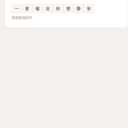
一
爱
福
龙
和
德
静
安
常被查询的字