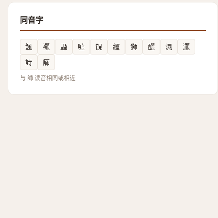
同音字
鲺
襹
蝨
噓
䙾
䌳
獅
釃
濕
灑
詩
篩
与 師 读音相同或相近