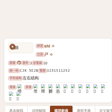
拼音
shī
注音
ㄕ
巾
部首
部外
总笔画
3
10
统一码
CJK 5E2B
笔顺
3251511252
字形结构
左右结构
简体
异体
基本解释
详细解释
國語辭典
康熙字典
说文解