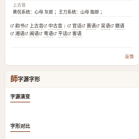
上古音
黄侃系统：心母 灰部 ；王力系统：山母 脂部 ；
韵书
上古音
中古音
官话
晋语
吴语
赣语
|
湘语
闽语
粤语
平话
客语
反馈
師
字源字形
字源演变
字形对比