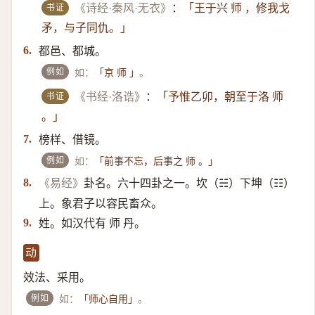
书证
《诗经·秦风·无衣》
：
「王于兴 师 ，修我戈
矛，与子同仇。」
都邑、都城。
6.
例如
如：
。
「京 师 」
书证
《书经·洛诰》
：
「予惟乙卯，朝至于洛 师
。」
榜样、借镜。
7.
例如
如：
「前事不忘，后事之 师 。」
卦名。六十四卦之一。坎（☵）​下坤（☷）​
8.
《易经》
上。象君子以容民畜众。
姓。如汉代有 师 丹。
9.
动
效法、采用。
例如
如：
。
「师心自用」