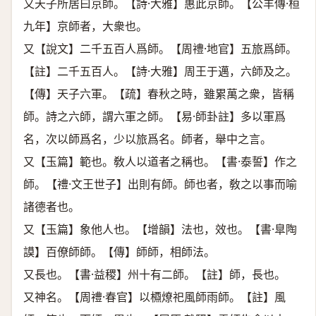
又天子所居曰京師。【詩·大雅】惠此京師。【公羊傳·桓
九年】京師者，大衆也。
又【說文】二千五百人爲師。【周禮·地官】五旅爲師。
【註】二千五百人。【詩·大雅】周王于邁，六師及之。
【傳】天子六軍。【疏】春秋之時，雖累萬之衆，皆稱
師。詩之六師，謂六軍之師。【易·師卦註】多以軍爲
名，次以師爲名，少以旅爲名。師者，舉中之言。
又【玉篇】範也。敎人以道者之稱也。【書·泰誓】作之
師。【禮·文王世子】出則有師。師也者，敎之以事而喻
諸德者也。
又【玉篇】象他人也。【增韻】法也，效也。【書·臯陶
謨】百僚師師。【傳】師師，相師法。
又長也。【書·益稷】州十有二師。【註】師，長也。
又神名。【周禮·春官】以槱燎祀風師雨師。【註】風