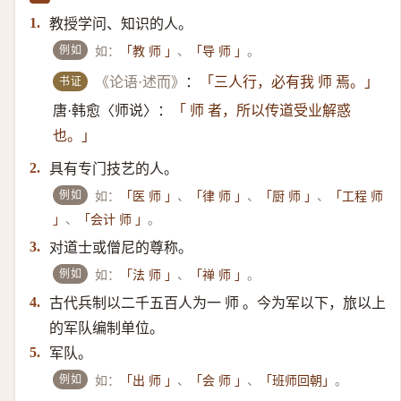
教授学问、知识的人。
1.
例如
如：
、
。
「教 师 」
「导 师 」
书证
《论语·述而》
：
「三人行，必有我 师 焉。」
唐·韩愈〈师说〉：
「 师 者，所以传道受业解惑
也。」
具有专门技艺的人。
2.
例如
如：
、
、
、
「医 师 」
「律 师 」
「厨 师 」
「工程 师
、
。
」
「会计 师 」
对道士或僧尼的尊称。
3.
例如
如：
、
。
「法 师 」
「禅 师 」
古代兵制以二千五百人为一 师 。今为军以下，旅以上
4.
的军队编制单位。
军队。
5.
例如
如：
、
、
。
「出 师 」
「会 师 」
「班师回朝」