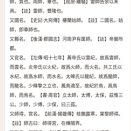
師，箕也。雨師，畢也。【屈原·離騷】雷師告余以未
具。【註】雷師，豐隆也。
又國名。【史記·大宛傳】樓蘭姑師。【註】二國名。姑
師，卽車師也。
又縣名。【後漢·郡國志】河南尹有匽師。【註】帝嚳所
都。
又官名。【左傳·昭十七年】黃帝氏以雲紀，故爲雲師，
而雲名。炎帝氏以火紀，故爲火師，而火名。共工氏以
水紀，故爲水師，而水名。太皥氏以龍紀，故爲龍師，
而龍名。少皥摯之立也，鳳鳥適至，故紀於鳥，爲鳥
師，而鳥名。【書·周官】立太師，太傅，太保，茲惟三
公。少師，少傅，少保，曰三孤。
又師得，宮名。【前漢·揚雄傳】枝鵲露寒，棠黎師得。
【註】師古曰：師得宮，在櫟陽界。