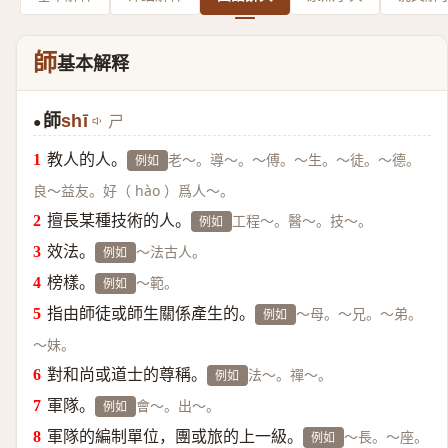
師
基本解释
師
shī
ㄕ
●
教人的人。
老～。導～。～傅。～生。～徒。～德。
例如
良～益友。好（ hào ）爲人～。
擅長某種技術的人。
工程～。醫～。技～。
例如
效法。
～法古人。
例如
榜樣。
～範。
例如
指由師徒或師生關係產生的。
～母。～兄。～弟。
例如
～妹。
對和尚或道士的尊稱。
法～。禪～。
例如
軍隊。
會～。出～。
例如
軍隊的編制單位，團或旅的上一級。
～長。～座。
例如