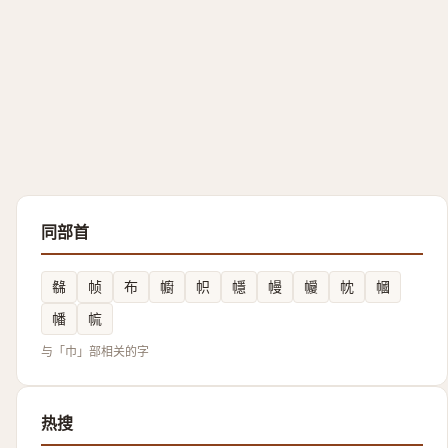
同部首
㣈
帧
布
幮
帜
㡥
幔
㡪
帎
幗
幡
㡆
与「巾」部相关的字
热搜