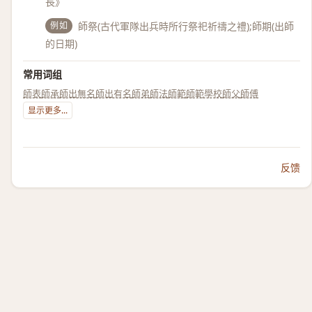
長》
例如
師祭(古代軍隊出兵時所行祭祀祈禱之禮);師期(出師
的日期)
常用词组
師表
師承
師出無名
師出有名
師弟
師法
師範
師範學校
師父
師傅
显示更多...
反馈