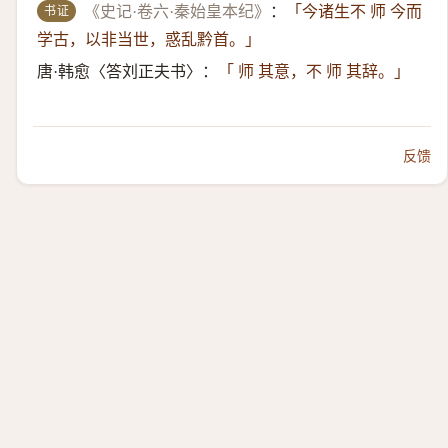
书证
《史记·卷六·秦始皇本纪》
：
「今诸生不 师 今而
学古，以非当世，惑乱黔首。」
唐·韩愈〈答刘正夫书〉：
「 师 其意，不 师 其辞。」
反馈