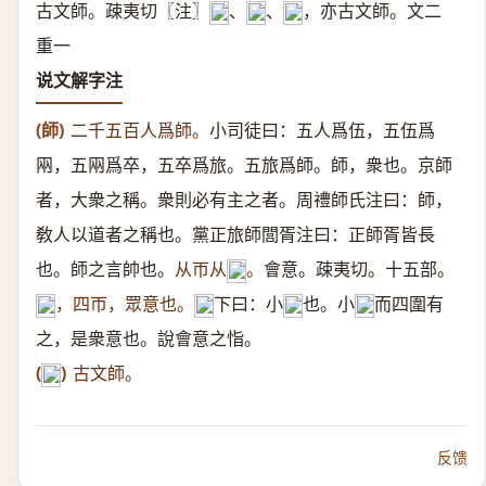
古文師。疎夷切〖注〗
、
、
，亦古文師。文二
𠵀
𢂖
𩇱
重一
说文解字注
(師)
二千五百人爲師。
小司徒曰：五人爲伍，五伍爲
㒳，五㒳爲卒，五卒爲旅。五旅爲師。師，衆也。京師
者，大衆之稱。衆則必有主之者。周禮師氏注曰：師，
敎人以道者之稱也。黨正旅師閭胥注曰：正師胥皆長
也。師之言帥也。
从帀从
。
會意。疎夷切。十五部。
𠂤
，四帀，眾意也。
下曰：小
也。小
而四圍有
𠂤
𠂤
𨸏
𨸏
之，是衆意也。說會意之恉。
(
)
古文師。
𠦵
反馈