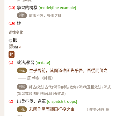
學習的榜樣
[model;fine example]
例如
前事不忘，後事之師
姓
词性变化
師
◎
師
shī
動
效法;學習
[imitate]
书证
生乎吾前，其聞道也固先乎吾，吾從而師之
——
唐·韓愈 《師說》
例如
師古(效法古代);師仰(師法敬仰);師師(互相效法);師式
(學習或效法的典範);師效(效法)
出兵征伐，進軍
[dispatch troops]
书证
若國作民而師田行役之事
——
《周禮·地官·州