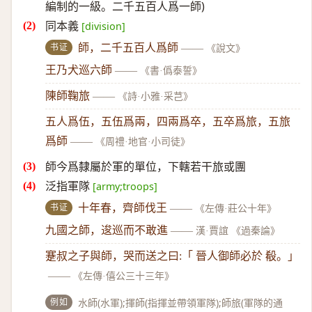
編制的一級。二千五百人爲一師)
同本義
[division]
书证
師，二千五百人爲師
——
《說文》
王乃犬巡六師
——
《書·僞泰誓》
陳師鞠旅
——
《詩·小雅·采芑》
五人爲伍，五伍爲兩，四兩爲卒，五卒爲旅，五旅
爲師
——
《周禮·地官·小司徒》
師今爲隸屬於軍的單位，下轄若干旅或團
泛指軍隊
[army;troops]
书证
十年春，齊師伐王
——
《左傳·莊公十年》
九國之師，逡巡而不敢進
——
漢·賈誼 《過秦論》
蹇叔之子與師，哭而送之曰:「 晉人御師必於 殽。」
——
《左傳·僖公三十三年》
例如
水師(水軍);揮師(指揮並帶領軍隊);師旅(軍隊的通