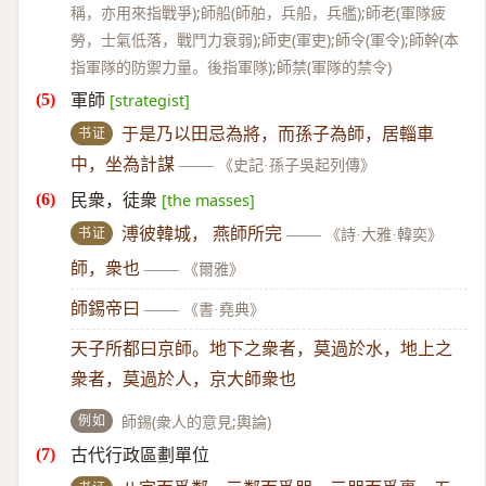
稱，亦用來指戰爭);師船(師舶，兵船，兵艦);師老(軍隊疲
勞，士氣低落，戰鬥力衰弱);師吏(軍吏);師令(軍令);師幹(本
指軍隊的防禦力量。後指軍隊);師禁(軍隊的禁令)
軍師
[strategist]
书证
于是乃以田忌為將，而孫子為師，居輜車
中，坐為計謀
——
《史記·孫子吳起列傳》
民衆，徒衆
[the masses]
书证
溥彼韓城， 燕師所完
——
《詩·大雅·韓奕》
師，衆也
——
《爾雅》
師錫帝曰
——
《書·堯典》
天子所都曰京師。地下之衆者，莫過於水，地上之
衆者，莫過於人，京大師衆也
例如
師錫(衆人的意見;輿論)
古代行政區劃單位