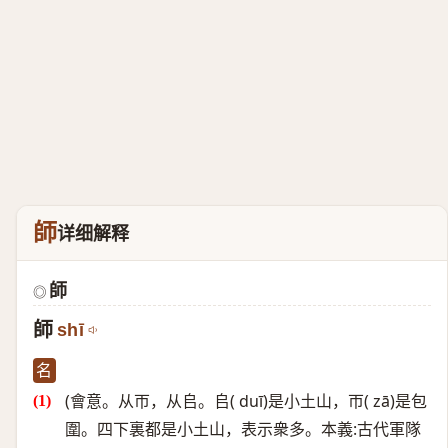
師
详细解释
師
◎
師
shī
名
(會意。从帀，从𠂤。𠂤( duī)是小土山，帀( zā)是包
圍。四下裏都是小土山，表示衆多。本義:古代軍隊