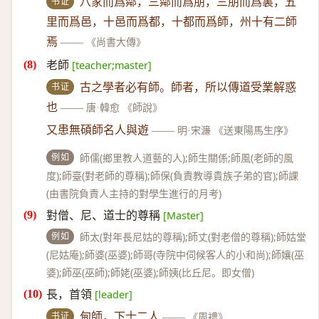
书证
八家而爲鄰，三鄰而爲朋，三朋而爲裏，五
里而爲邑，十邑而爲都，十都而爲師，州十有二師
焉
——
《尚書大傳》
老師
[teacher;master]
书证
古之學者必有師。師者，所以傳道受業解惑
也
——
唐·韓愈 《師說》
又患無碩師名人與遊
——
明·宋濂 《送東陽馬生序》
例如
師儒(鄉里教人道藝的人);師生關係;師風(老師的風
度);師臺(對老師的尊稱);師保(負責教導貴族子弟的官);師課
(由書院負責人主持的對學生進行的月考)
對僧、尼、道士的尊稱
[Master]
例如
師太(對年長尼姑的尊稱);師丈(對老僧的尊稱);師姑堂
(尼姑庵);師婆(巫婆);師哥(寺院中伺候客人的小和尚);師孃(巫
婆);師巫(巫師);師姥(巫婆);師姨(比丘尼。即女僧)
長，首領
[leader]
书证
甸師，下士二人
——
《周禮》