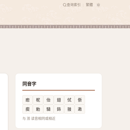
查询索引
繁體
|
同音字
瘛
柅
佁
翅
侙
㑜
瘈
勅
䮻
鉓
翄
遫
与 湁 读音相同或相近