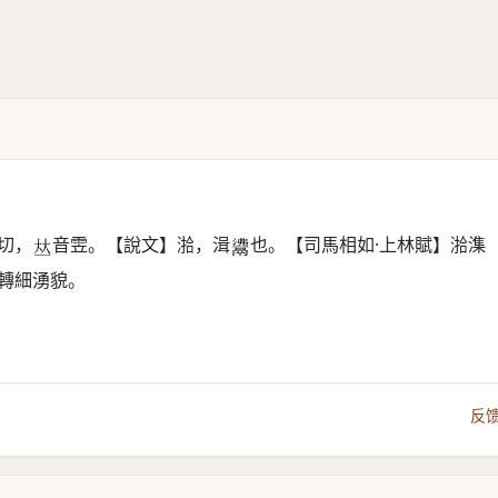
切，
音雴。【說文】湁，湒
也。【司馬相如·上林賦】湁潗
𠀤
𩰾
轉細湧貌。
反