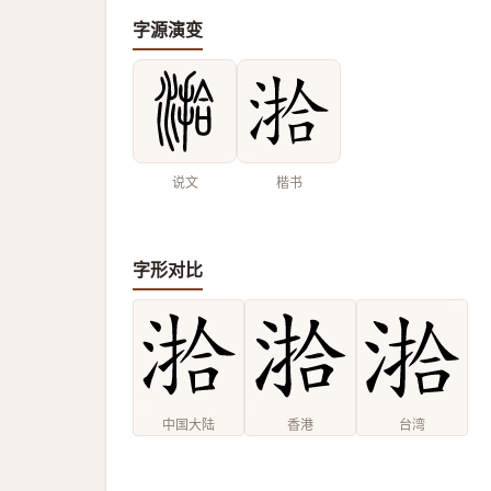
字源演变
说文
楷书
字形对比
中国大陆
香港
台湾