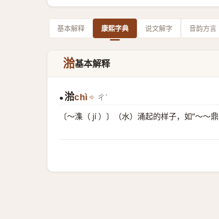
基本解释
康熙字典
说文解字
音韵方言
湁
基本解释
湁
chì
ㄔˋ
●
〔～潗（ jí ）〕（水）涌起的样子，如“～～鼎