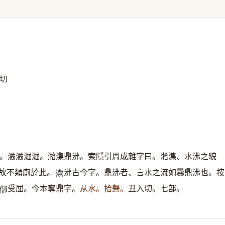
切
。潏潏淈淈。湁潗鼎沸。索隱引周成雜字曰。湁潗、水沸之貌
故不類廁於此。
沸古今字。鼎沸者、言水之流如爨鼎沸也。按
𩰾
受屈。今本奪鼎字。
从水。拾聲。
丑入切。七部。
𠊬