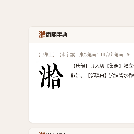
湁
康熙字典
【巳集上】【水字部】 康熙笔画：13 部外笔画：9
【唐韻】丑入切【集韻】敕立
鼎沸。【郭璞曰】湁潗皆水微