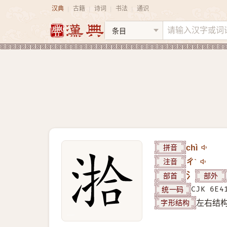
汉典
古籍
诗词
书法
通识
|
|
|
|
拼音
chì
注音
ㄔˋ
部首
氵
部外
统一码
CJK 6E4
字形结构
左右结