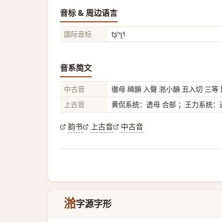
音标 & 周边语言
国际音标
tʂʰʅ˥˧
音系简文
中古音
徹母 緝韻 入聲 湁小韻 丑入切 三等
上古音
黄侃系统：透母 合部 ；王力系统：透
韵书
上古音
中古音
湁
字源字形