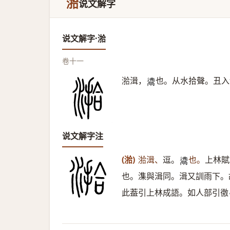
湁
说文解字
说文解字·湁
卷十一
湁湒，
也。从水拾聲。丑入
𩰾
说文解字注
(湁)
湁湒、
逗。
也。
上林賦
𩰾
也。潗與湒同。湒又訓雨下。
此葢引上林成語。如人部引徼