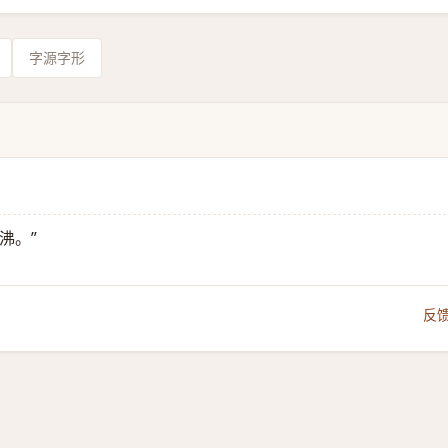
字源字形
沸。”
反