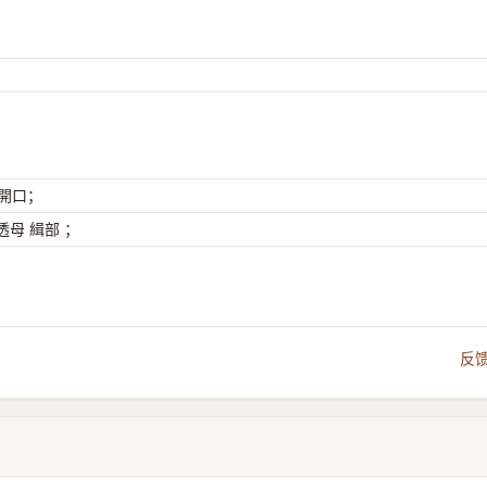
 開口；
母 緝部 ；
反