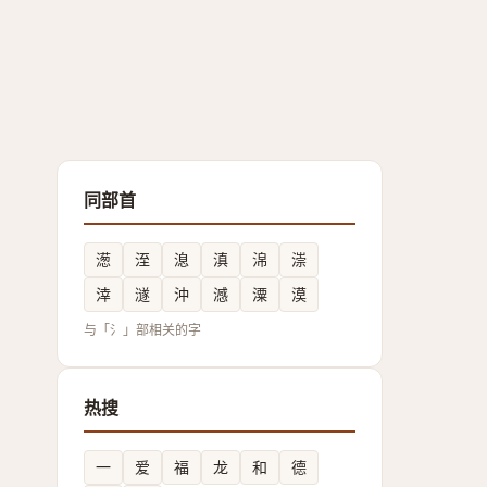
同部首
濍
洷
㴧
滇
淿
漴
涬
澻
沖
澸
潥
漠
与「氵」部相关的字
热搜
一
爱
福
龙
和
德