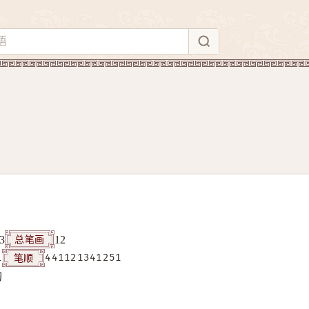
总笔画
3
12
笔顺
1
441121341251
构