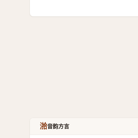
湁
音韵方言