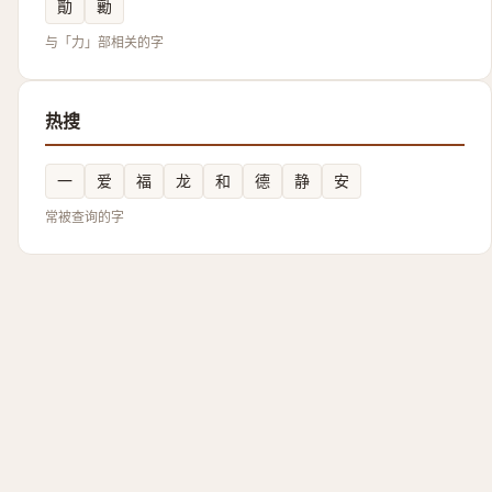
勩
勷
与「力」部相关的字
热搜
一
爱
福
龙
和
德
静
安
常被查询的字