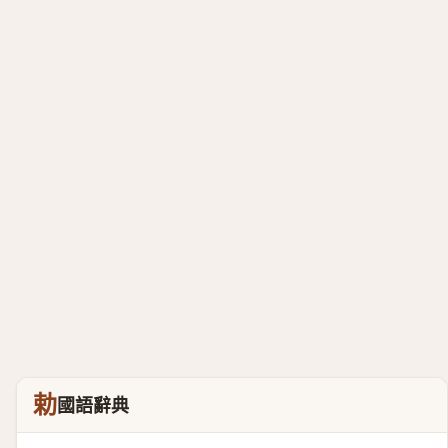
勅
國語辭典