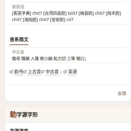
客家话
[客英字典] chit7 [台湾四县腔] tsiit7 [梅县腔] chit7 [陆丰腔]
chit7 [海陆腔] chit7 [宝安腔] cit7
音系简文
中古音
徹母 職韻 入聲 敕小韻 恥力切 三等 開口；
韵书
上古音
中古音
吴语
|
反馈
勅
字源字形