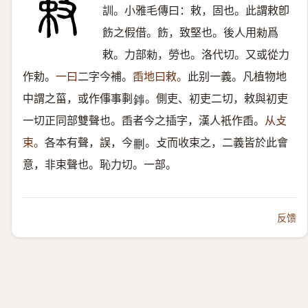
訓。小雅毛傳曰：敕，固也。此謂敕卽
飭之假借。飭，致堅也。後人用勑爲
敕。力部勑，勞也。洛代切。又或從力
作勅。
一曰
二字今補。
臿地曰敕。
此别一義。凡植物地
中謂之菑，或作倳事剚
。側吏、初吏二切，敕與初吏
𨧫
一切正同部雙聲也。臿者今之插字，漢人衹作臿。
从攴
束。
各本有聲，誤，今
。攴而收束之，二義皆於此會
𠛹
意，非束聲也。恥力切。一部。
反馈