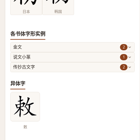
日本
韩国
各书体字形实例
2
金文
1
说文小篆
2
传抄古文字
异体字
敕