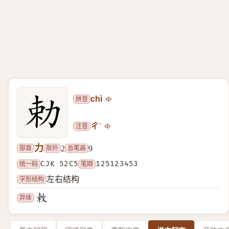
拼音
chì
注音
ㄔˋ
力
部首
部外
总笔画
2
9
统一码
CJK 52C5
笔顺
125123453
字形结构
左右结构
异体