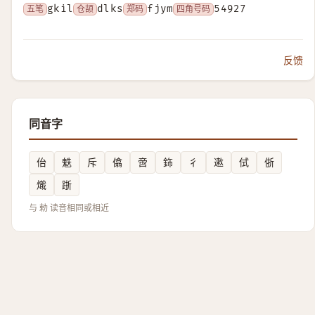
五笔
gkil
仓颉
dlks
郑码
fjym
四角号码
54927
反馈
同音字
佁
䰡
斥
㒆
啻
鉓
彳
遫
侙
㑜
熾
䟷
与 勅 读音相同或相近