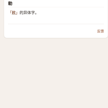
勅
的异体字。
「
敕
」
反馈