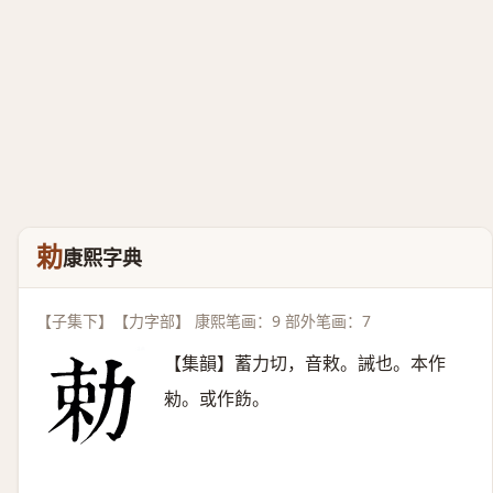
勅
康熙字典
【子集下】【力字部】 康熙笔画：9 部外笔画：7
【集韻】蓄力切，音敕。誡也。本作
勑。或作飭。