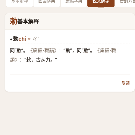
基本解释
國語辭典
康熙字典
说文解字
音韵方
勅
基本解释
勅
chì
ㄔˋ
●
同“
敕
”。
：“勅”，同“
敕
”。
《廣韻•職韻》
《集韻•職
：“敕，古从力。”
韻》
反馈