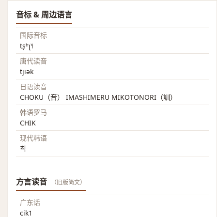
音标 & 周边语言
国际音标
tʂʰʅ˥˧
唐代读音
tjiək
日语读音
CHOKU（音） IMASHIMERU MIKOTONORI（訓）
韩语罗马
CHIK
现代韩语
칙
方言读音
（旧版简文）
广东话
cik1