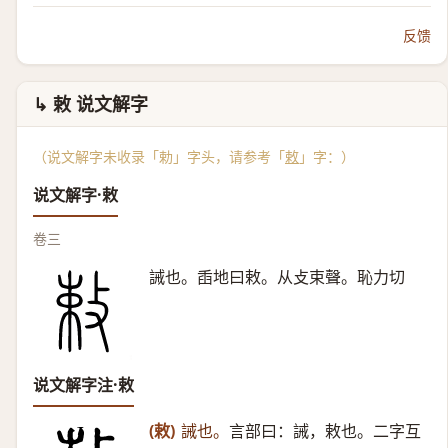
反馈
↳ 敕 说文解字
（说文解字未收录「勅」字头，请参考「
敕
」字：）
说文解字·敕
卷三
誡也。臿地曰敕。从攴束聲。恥力切
说文解字注·敕
(敕)
誡也。
言部曰：誡，敕也。二字互