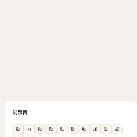
同部首
勨
力
勖
勈
勋
勵
動
加
㔦
勗