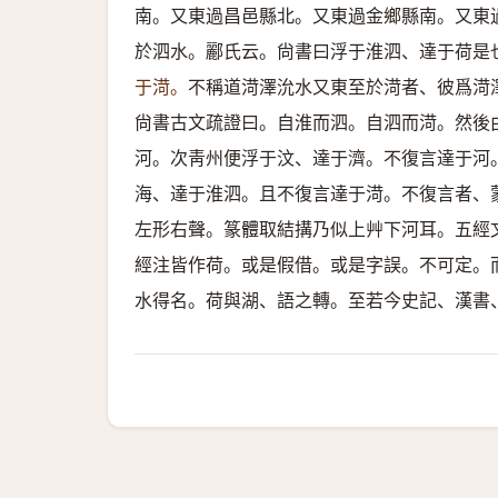
南。又東過昌邑縣北。又東過金鄉縣南。又東
於泗水。酈氏云。尙書曰浮于淮泗、達于荷是
于渮。
不稱道渮澤沇水又東至於渮者、彼爲渮
尙書古文疏證曰。自淮而泗。自泗而渮。然後
河。次靑州便浮于汶、達于濟。不復言達于河
海、達于淮泗。且不復言達于渮。不復言者、
左形右聲。篆體取結搆乃似上艸下河耳。五經
經注皆作荷。或是假借。或是字誤。不可定。
水得名。荷與湖、語之轉。至若今史記、漢書