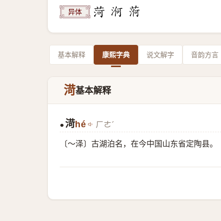
异体
基本解释
康熙字典
说文解字
音韵方言
渮
基本解释
渮
hé
ㄏㄜˊ
●
〔～泽〕古湖泊名，在今中国山东省定陶县。