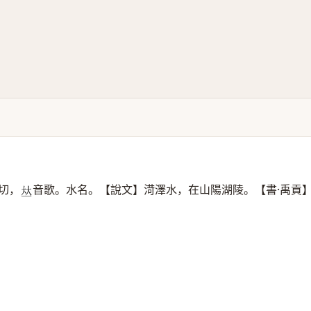
切，
音歌。水名。【說文】渮澤水，在山陽湖陵。【書·禹貢
𠀤