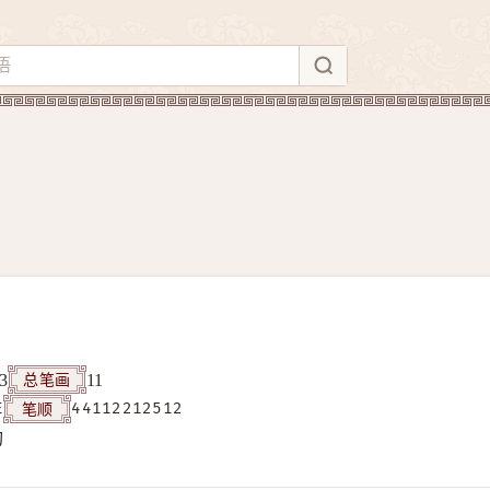
总笔画
3
11
笔顺
E
44112212512
构