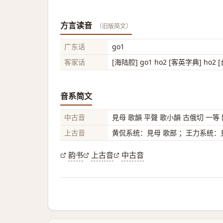
方言读音
（旧版简文）
广东话
go1
客家话
[海陆腔] go1 ho2 [客英字典] ho2 
音系简文
中古音
見母 歌韻 平聲 歌小韻 古俄切 一等
上古音
黄侃系统：見母 歌部 ；王力系统：見
韵书
上古音
中古音