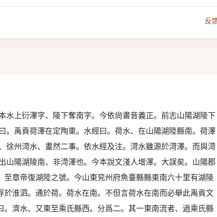
反
本水上衍澤字、陵下奪南字。今依尙書音義正。前志山陽湖陵下
曰。禹貢荷澤在定陶東。水經曰。荷水、在山陽湖陸縣南。荷澤
、徐州渮水、畫然二事。依水經及注。渮水雖源於渮澤。而與渮
出山陽湖陵南、非渮澤也。今本說文淺人增澤。大誤矣。山陽郡
。至章帝復湖陸之號。今山東兖州府魚臺縣縣東南六十里有湖陵
浮於淮泗。通於荷。荷水在南。不但言荷水在南而必舉此禹貢文
曰。濟水、又東至乘氏縣西。分爲二。其一東南流者、過乘氏縣