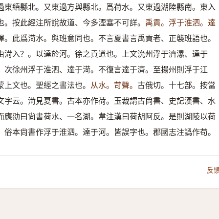
過東緍縣北。又東過方與縣北。爲荷水。又東過湖陸縣南。東入
也。按此經注所說故道、今多湮塞不可詳。
禹貢。浮于淮泗。達
澤。此爲渮水。與班意同也。不言夏書言禹貢者、正襲班語也。
由渮入？。以達於河。徐之貢道也。上文沇州浮于濟漯、達于
。次徐州浮于淮泗、達于渮。不復言達于濟。至揚州則浮于江
蒙上文也。聖經之書法也。
从水。苛聲。
古俄切。十七部。按當
文字云。渮見夏書。古本亦作荷。玉裁謂古尙書、史記漢書、水
而應劭曰尙書荷水、一名湖。韋注漢曰荷胡阿反。是則湖陵以荷
、俗本尙書作浮于淮泗。達于河。皆誤字也。郡國志注譌作苟。
反