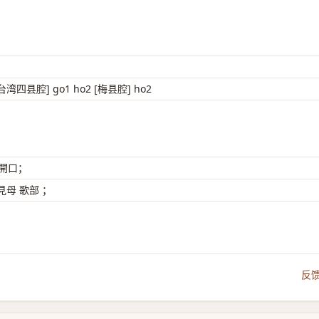
[台湾四县腔] go1 ho2 [梅县腔] ho2
 開口；
母 歌部 ；
反