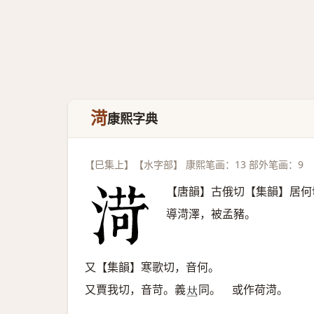
渮
康熙字典
【巳集上】【水字部】 康熙笔画：13 部外笔画：9
【唐韻】古俄切【集韻】居何
導渮澤，被孟豬。
又【集韻】寒歌切，音何。
又賈我切，音苛。義
同。 或作荷渮。
𠀤