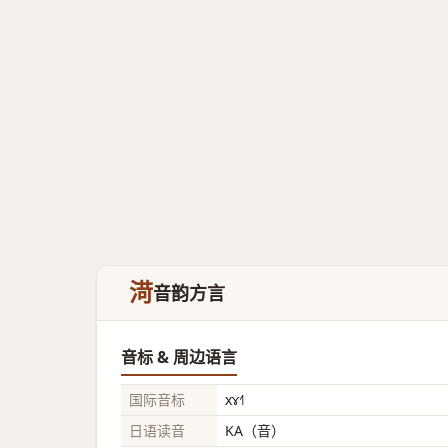
渮
音韵方言
音标 & 周边语言
国际音标
xɤ˧˥
日语读音
KA（音）