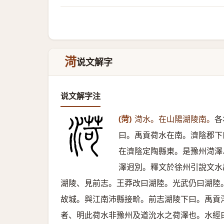
渮
说文解字
说文解字注
(菏)
渮水。在山陽湖陵南。
各
曰。禹貢荷水在南。濟陰郡下
在濟陰定陶縣東。是豫州渮澤
澤迥別。釋文於徐州引說文水
湖陵、見前志。王莽改曰湖陸。光武仍曰湖陸
故城。與江南沛縣接畍。前志湖陵下曰。禹貢
者、明此荷水非豫州及道沇水之荷澤也。水經