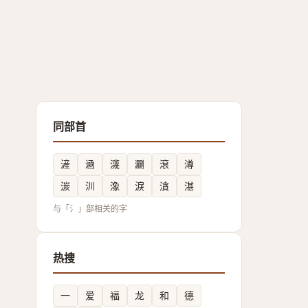
同部首
滻
㴠
瀎
㶜
滾
澊
湠
汌
潒
淚
㵅
湛
与「氵」部相关的字
热搜
一
爱
福
龙
和
德