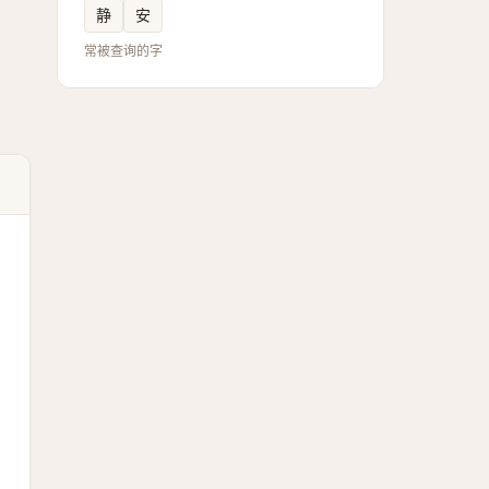
静
安
常被查询的字
】