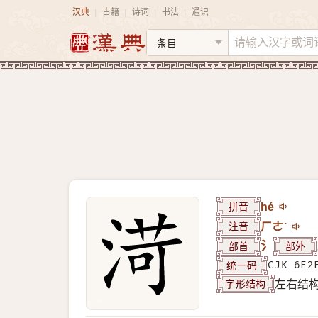
汉典
古籍
诗词
书法
通识
|
|
|
|
拼音
hé
注音
ㄏㄜˊ
部首
氵
部外
统一码
CJK 6E2
字形结构
左右结