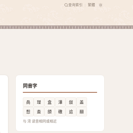
查询索引
繁體
|
同音字
咼
㻧
盒
澕
敆
盖
惒
盇
颌
礉
䢔
翮
与 渮 读音相同或相近