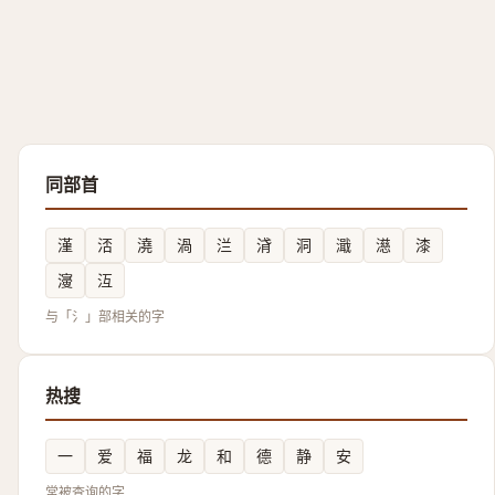
同部首
漌
㳪
澆
渦
㳕
浳
洞
濈
濨
漆
濅
沍
与「氵」部相关的字
热搜
一
爱
福
龙
和
德
静
安
常被查询的字