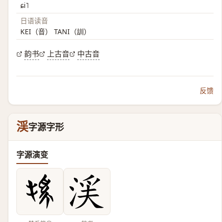
ɕi˥
日语读音
KEI（音） TANI（訓）
韵书
上古音
中古音
反馈
渓
字源字形
字源演变