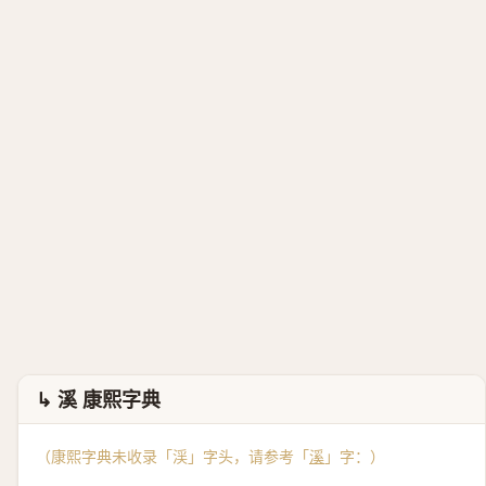
↳ 溪 康熙字典
（康熙字典未收录「渓」字头，请参考「
溪
」字：）