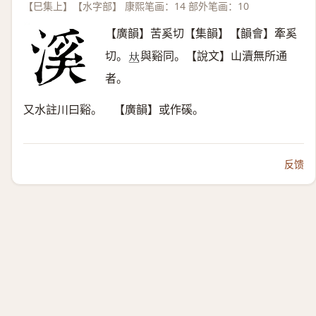
【巳集上】【水字部】 康熙笔画：14 部外笔画：10
【廣韻】苦奚切【集韻】【韻會】牽奚
切。
與谿同。【說文】山瀆無所通
𠀤
者。
又水註川曰谿。 【廣韻】或作磎。
反馈