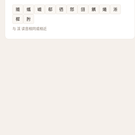
隵
蠵
巇
郗
徆
鄎
翖
觽
爔
淅
樨
肹
与 渓 读音相同或相近