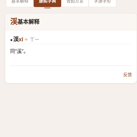
基本解释
康熙字典
音韵方言
字源字形
渓
基本解释
渓
xī
ㄒㄧ
●
同“
溪
”。
反馈