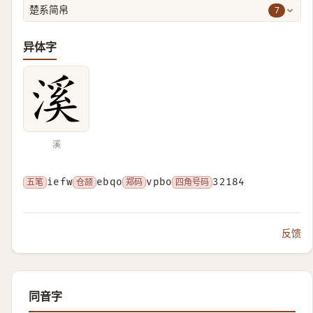
7
楚系简帛
异体字
溪
五笔
iefw
仓颉
ebqo
郑码
vpbo
四角号码
32184
反馈
同音字