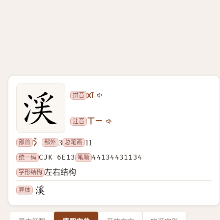
拼音
xī
注音
ㄒㄧ
氵
部首
部外
总笔画
3
11
统一码
CJK 6E13
笔顺
44134431134
字形结构
左右结构
异体