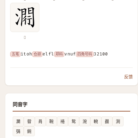
𤀵
五笔
itoh
仓颉
elfl
郑码
vnuf
四角号码
32100
反馈
同音字
灁
眢
肙
䩩
裷
鸳
涴
䡝
鼝
渕
弲
鋺