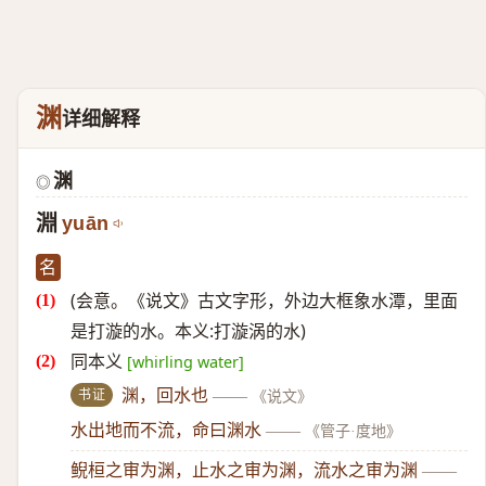
渊
详细解释
渊
◎
淵
yuān
名
(会意。《说文》古文字形，外边大框象水潭，里面
是打漩的水。本义:打漩涡的水)
同本义
[whirling water]
书证
渊，回水也
——
《说文》
水出地而不流，命曰渊水
——
《管子·度地》
鲵桓之审为渊，止水之审为渊，流水之审为渊
——