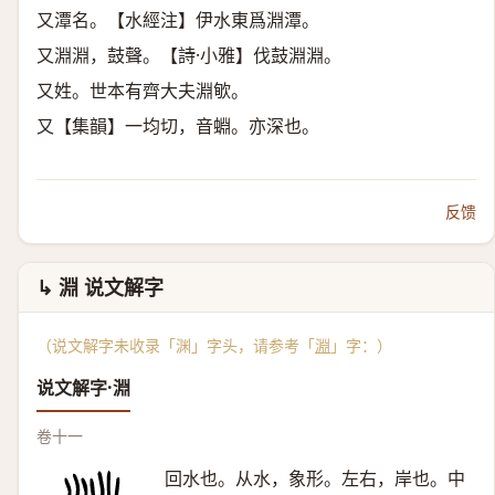
又潭名。【水經注】伊水東爲淵潭。
又淵淵，鼓聲。【詩·小雅】伐鼓淵淵。
又姓。世本有齊大夫淵㰬。
又【集韻】一均切，音蜵。亦深也。
反馈
↳ 淵 说文解字
（说文解字未收录「渊」字头，请参考「
淵
」字：）
说文解字·淵
卷十一
回水也。从水，象形。左右，岸也。中