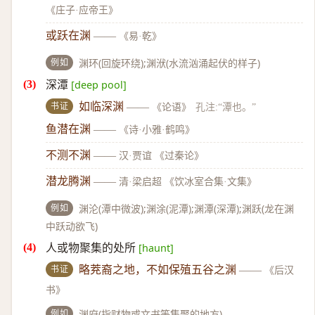
《庄子·应帝王》
或跃在渊
——
《易·乾》
例如
渊环(回旋环绕);渊洑(水流汹涌起伏的样子)
深潭
[deep pool]
书证
如临深渊
——
《论语》
孔注:“潭也。”
鱼潜在渊
——
《诗·小雅·鹤鸣》
不测不渊
——
汉·贾谊 《过秦论》
潜龙腾渊
——
清·梁启超 《饮冰室合集·文集》
例如
渊沦(潭中微波);渊涂(泥潭);渊潭(深潭);渊跃(龙在渊
中跃动欲飞)
人或物聚集的处所
[haunt]
书证
略茺裔之地，不如保殖五谷之渊
——
《后汉
书》
例如
渊府(指财物或文书等集聚的地方)