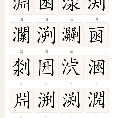
淵
囦
渁
渕
灁
㴊
㶜
𠀯
𠝃
𡆼
𣴸
𣴺
𣶒
𣷨
𣷬
𣾬