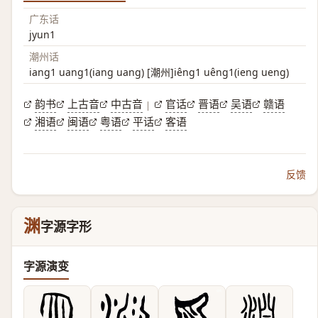
广东话
jyun1
潮州话
iang1 uang1(iang uang) [潮州]iêng1 uêng1(ieng ueng)
韵书
上古音
中古音
官话
晋语
吴语
赣语
|
湘语
闽语
粤语
平话
客语
反馈
渊
字源字形
字源演变