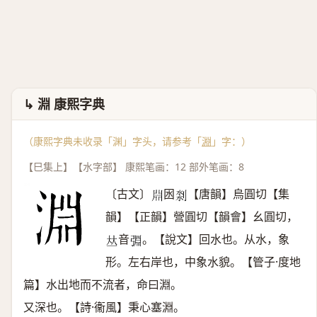
↳ 淵 康熙字典
（康熙字典未收录「渊」字头，请参考「
淵
」字：）
【巳集上】【水字部】 康熙笔画：12 部外笔画：8
〔古文〕
囦
【唐韻】烏圓切【集
𣶒
𠝃
韻】【正韻】營圓切【韻會】幺圓切，
音
。【說文】回水也。从水，象
𠀤
𢏮
形。左右岸也，中象水貌。【管子·度地
篇】水出地而不流者，命曰淵。
又深也。【詩·衞風】秉心塞淵。