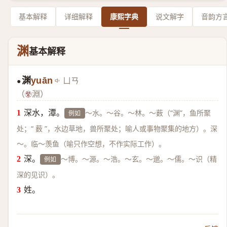
基本解释
详细解释
康熙字典
说文解字
音韵方
渊
基本解释
渊
yuān
ㄩㄢ
●
（
淵）
深水，潭。
～水。～谷。～林。～薮（“渊”，鱼所聚
例如
处；“ 薮 ”，水边草地，兽所聚处；喻人或事物聚集的地方）。深
～。临～羡鱼（喻只作空想，不作实际工作）。
深。
～博。～源。～浩。～玄。～邈。～儒。～识（精
例如
深的见识）。
姓。