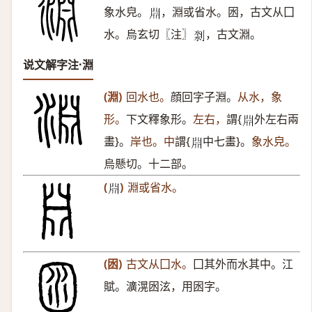
象水皃。
，淵或省水。囦，古文从囗
𣶒
水。烏玄切〖注〗
，古文淵。
𠝃
说文解字注·淵
(淵)
回水也。
顔回字子淵。
从水，象
形。
下文釋象形。
左右，
謂{
外左右兩
𣶒
畫}。
岸也。中
謂{
中七畫}。
象水皃。
𣶒
烏懸切。十二部。
(
)
淵或省水。
𣶒
(囦)
古文从囗水。
囗其外而水其中。江
賦。瀇滉囦泫，用囦字。