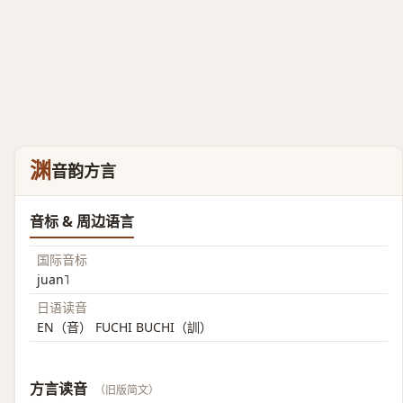
渊
音韵方言
音标 & 周边语言
国际音标
juan˥
日语读音
EN（音） FUCHI BUCHI（訓）
方言读音
（旧版简文）