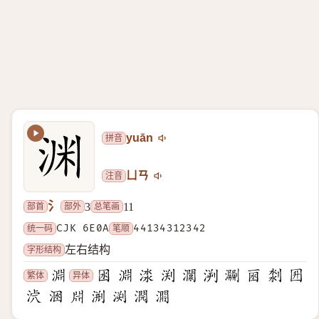
拼音
yuān
注音
ㄩㄢ
氵
部首
部外
总笔画
3
11
统一码
CJK 6E0A
笔顺
44134312342
字形结构
左右结构
繁体
异体