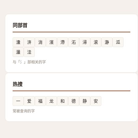
同部首
灢
㳰
㳙
濱
滯
沰
㴆
滚
瀞
泒
㶞
洼
与「氵」部相关的字
热搜
一
爱
福
龙
和
德
静
安
常被查询的字