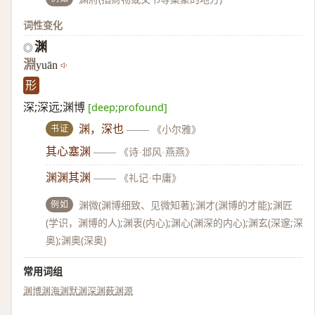
词性变化
渊
◎
淵
yuān
形
深;深远;渊博
[deep;profound]
书证
渊，深也
——
《小尔雅》
其心塞渊
——
《诗·邶风·燕燕》
渊渊其渊
——
《礼记·中庸》
例如
渊微(渊博细致、见微知著);渊才(渊博的才能);渊匠
(学识，渊博的人);渊衷(内心);渊心(渊深的内心);渊玄(深邃;深
奥);渊奥(深奥)
常用词组
渊博
渊海
渊默
渊深
渊薮
渊源