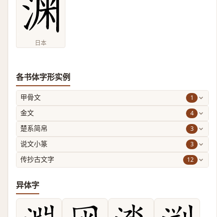
日本
各书体字形实例
1
甲骨文
4
金文
3
楚系简帛
3
说文小篆
12
传抄古文字
异体字