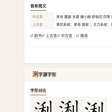
音系简文
中古音
來母 霰韻 去聲 練小韻 郎甸切 四等
上古音
黄侃系统：來母 屑部 ；王力系统：來
韵书
上古音
中古音
赣语
|
浰
字源字形
字形对比