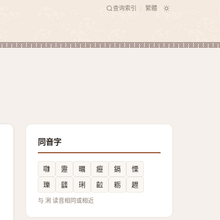
查询索引
繁體
|
同音字
㘑
靋
曞
癧
鎘
慄
瓅
瓥
琍
䶘
粝
䟐
与 浰 读音相同或相近