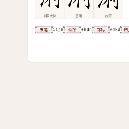
中国大陆
香港
台湾
五笔
仓颉
郑码
四
itjh
ehdn
vmkd