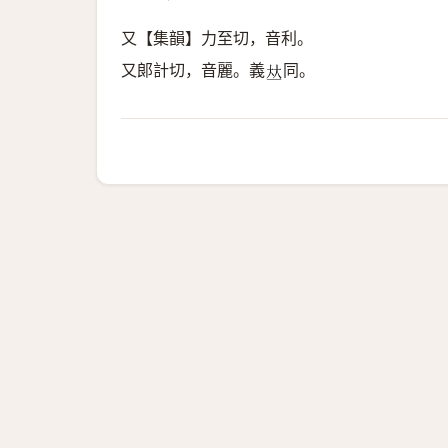
又【集韻】力至切，音利。
又郞計切，音麗。義
同。
𠀤