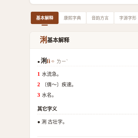
基本解释
康熙字典
音韵方言
字源字形
浰
基本解释
浰
lì
ㄌㄧˋ
●
水流急。
〔倩～〕疾速。
水名。
其它字义
● 浰 古壮字。