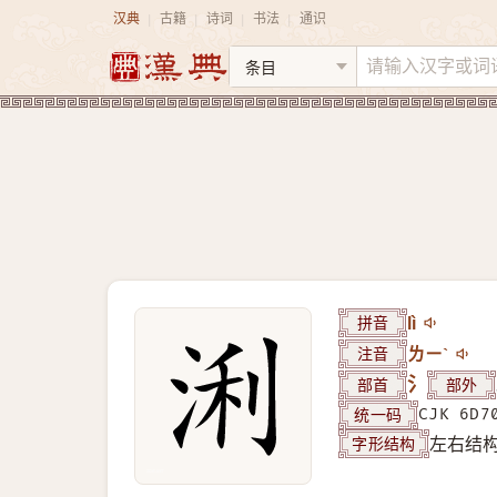
汉典
古籍
诗词
书法
通识
|
|
|
|
拼音
lì
注音
ㄌㄧˋ
部首
氵
部外
统一码
CJK 6D7
字形结构
左右结