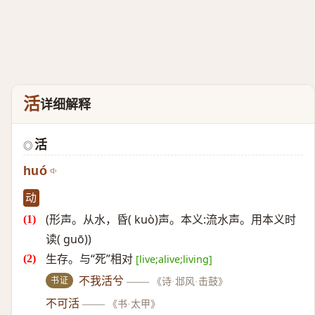
活
详细解释
活
◎
huó
动
(形声。从水，昏( kuò)声。本义:流水声。用本义时
读( guō))
生存。与“死”相对
[live;alive;living]
书证
不我活兮
——
《诗·邶风·击鼓》
不可活
——
《书·太甲》