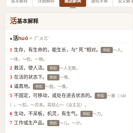
基本解释
详细解释
國語辭典
康熙字典
说文解
活
基本解释
活
huó
ㄏㄨㄛˊ
●
生存，有生命的，能生长，与“ 死 ”相对。
～人。
例如
～体。～检。～物。
救活，使人活。
～人无数。
例如
在活的状态下。
～埋。
例如
逼真地。
～脱。～像。
例如
不固定，可移动，或处在进去状态的。
～塞（ sāi
例如
）。～扣。～页本。耳软心～（没主见）。
生动，不呆板，机灵，有生气。
～力。
例如
工作或生产品。
～儿。～计。
例如