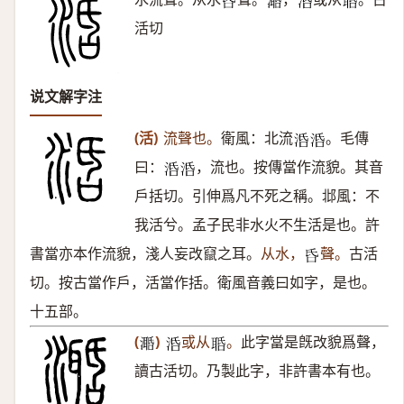
𠯑
𣿛
𣴠
𦕾
活切
说文解字注
(活)
流聲也。
衛風：北流
。毛傳
𣴠
𣴠
曰：
，流也。按傳當作流貌。其音
𣴠
𣴠
戶括切。引伸爲凡不死之稱。邶風：不
我活兮。孟子民非水火不生活是也。許
書當亦本作流貌，淺人妄改竄之耳。
从水，
聲。
古活
𠯑
切。按古當作戶，活當作括。衛風音義曰如字，是也。
十五部。
(
)
或从
。
此字當是旣改貌爲聲，
𣿛
𣴠
𦕾
讀古活切。乃製此字，非許書本有也。