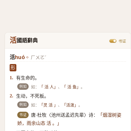
活
國語辭典
书证
活
huó
ㄏㄨㄛˊ
形
有生命的。
1.
例如
如：
、
。
「 活 人」
「 活 鱼」
生动，不死板。
2.
例如
如：
、
。
「灵 活 」
「活泼」
书证
唐·杜牧〈池州送孟迟先辈〉诗：
「烟湿树姿
娇，雨余山态 活 。」