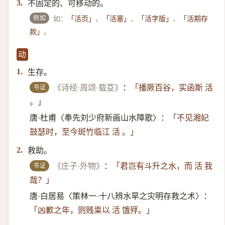
不固定的、可移动的。
3.
例如
如：
、
、
、
「活页」
「活塞」
「活字版」
「活期存
。
款」
动
生存。
1.
书证
《诗经·周颂·载芟》
：
「播厥百谷，实函斯 活
。」
唐·杜甫〈奉先刘少府新画山水障歌〉：
「不见湘妃
鼓瑟时，至今斑竹临江 活 。」
救助。
2.
书证
《庄子·外物》
：
「君岂有斗升之水，而 活 我
哉？」
唐·白居易〈策林一·十八辨水旱之灾明存救之术〉：
「凶歉之年，则贱粜以 活 饿殍。」