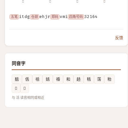
𣴠
𣸅
𣽅
𣿛
五笔
itdg
仓颉
ehjr
郑码
vmi
四角号码
32164
反馈
同音字
䣶
佸
䄆
姡
䄑
和
趏
秳
萿
秮
𢋒
𡯢
与 活 读音相同或相近