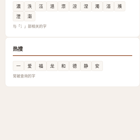
濃
泆
沍
濨
漈
淙
涅
濁
渞
㶇
漜
濲
与「氵」部相关的字
热搜
一
爱
福
龙
和
德
静
安
常被查询的字