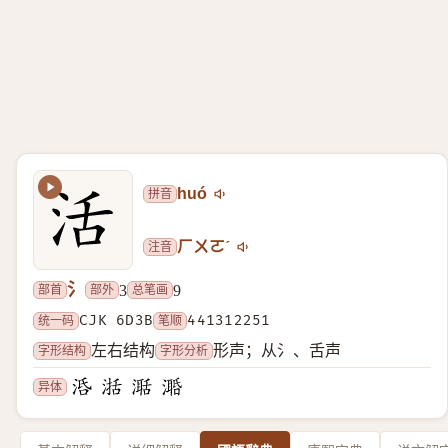
拼音
huó
注音
ㄏㄨㄛˊ
氵
部首
部外
总笔画
3
9
统一码
CJK 6D3B
笔顺
441312251
字形结构
字形分析
左右结构
形声；从氵、舌声
异体