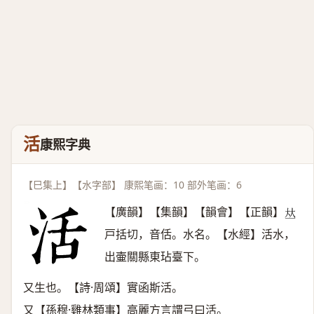
活
康熙字典
【巳集上】【水字部】 康熙笔画：10 部外笔画：6
【廣韻】【集韻】【韻會】【正韻】
𠀤
戸括切，音佸。水名。【水經】活水，
出壷關縣東玷臺下。
又生也。【詩·周頌】實函斯活。
又【孫穆·雞林類事】高麗方言謂弓曰活。