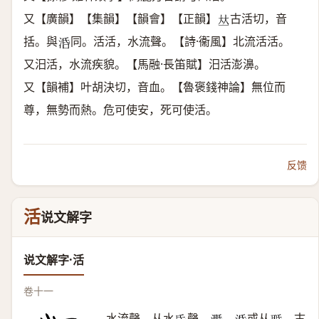
又【廣韻】【集韻】【韻會】【正韻】
古活切，音
𠀤
括。與
同。活活，水流聲。【詩·衞風】北流活活。
𣴠
又汨活，水流疾貌。【馬融·長笛賦】汨活澎濞。
又【韻補】叶胡決切，音血。【魯褒錢神論】無位而
尊，無勢而熱。危可使安，死可使活。
反馈
活
说文解字
说文解字·活
卷十一
水流聲。从水
聲。
，
或从
。古