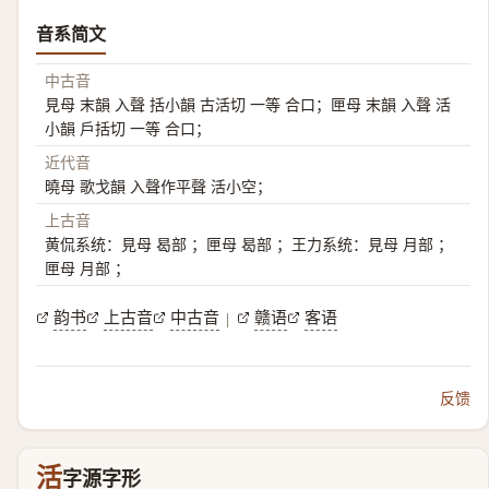
音系简文
中古音
見母 末韻 入聲 括小韻 古活切 一等 合口；匣母 末韻 入聲 活
小韻 戶括切 一等 合口；
近代音
曉母 歌戈韻 入聲作平聲 活小空；
上古音
黄侃系统：見母 曷部 ；匣母 曷部 ；王力系统：見母 月部 ；
匣母 月部 ；
韵书
上古音
中古音
赣语
客语
|
反馈
活
字源字形