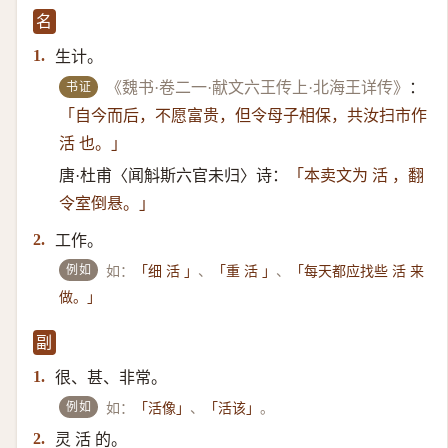
名
生计。
1.
书证
《魏书·卷二一·献文六王传上·北海王详传》
：
「自今而后，不愿富贵，但令母子相保，共汝扫市作
活 也。」
唐·杜甫〈闻斛斯六官未归〉诗：
「本卖文为 活 ，翻
令室倒悬。」
工作。
2.
例如
如：
、
、
「细 活 」
「重 活 」
「每天都应找些 活 来
做。」
副
很、甚、非常。
1.
例如
如：
、
。
「活像」
「活该」
灵 活 的。
2.