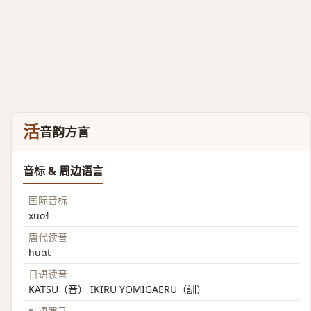
活
音韵方言
音标 & 周边语言
国际音标
xuo˧˥
唐代读音
huɑt
日语读音
KATSU（音） IKIRU YOMIGAERU（訓）
韩语罗马