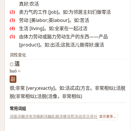
真好;农活
卖力气的工作 [job]。如:为邻居主妇们做零活
劳动 [美labor;英labour]。如:苦活
生活 [living]。如:全家在一起过活
由体力劳动或脑力劳动生产的东西——产品
[product]。如:出活;这批活儿做得好;废活
词性变化
活
◎
huó
副
很;非常 [very;exactly]。如:活忒忒(方言。非常相似);活脱
脱(非常相似);活脱(活像，非常相似)
常用词组
活版
活瓣
活宝
活报剧
活蹦乱跳
活便
活茬
活动
活泛
活分
显示更多...