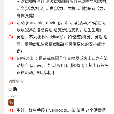
灵活);活跳(活跃;活泼);活喇喇(形容充满生气和活力);
活变(活泼;机灵);活意(活力，生机);活健(充满活力，
身体强健)
活动 [movable;moving]。如:活落(活动;不确定);活
泼泼(活动);描绘得活;活支沙(活支剌。活生生地)
灵活，不呆板 [vivid;lively]。如:活变(机灵，灵活;活
动，走动);活达(灵便);活局(能灵活变化的安排或计
谋)
a [指火山]∶目前或每隔几年又喷发或火山口含有流
动熔岩 [active]。如:活火山 b [指冰川]∶其中有些冰
正在流动。如:活冰川
词性变化
活
◎
huó
名
生计，谋生手段 [livelihood]。如:做活;这个活做得