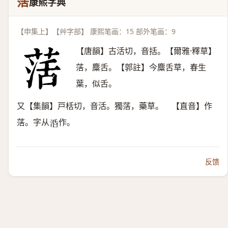
萿
康熙字典
【申集上】【艸字部】 康熙笔画：15 部外笔画：9
【唐韻】古活切，音括。【爾雅·釋草】
萿，麋舌。【郭註】今麋舌草，春生
葉，似舌。
又【集韻】戸栝切，音活。獨萿，藥草。 【直音】作
萿。字从
作。
𣴠
反馈