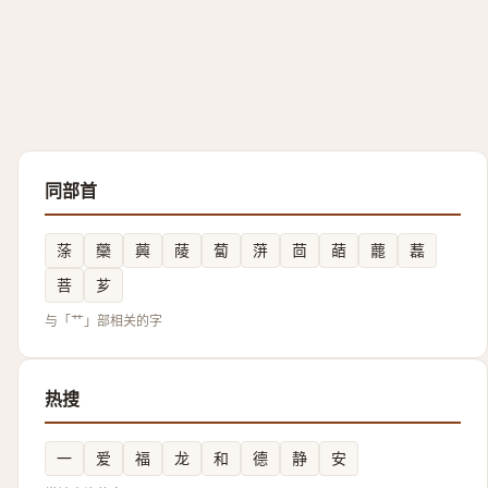
同部首
蒤
虊
䕟
䔖
蔔
蓱
茴
䔤
藣
藞
菩
芗
与「艹」部相关的字
热搜
一
爱
福
龙
和
德
静
安