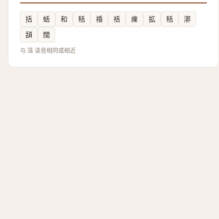
括
蛞
和
秳
䄑
䄆
㾧
拡
秳
漷
頢
闊
与 萿 读音相同或相近