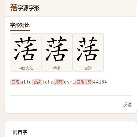
萿
字源字形
字形对比
中国大陆
香港
台湾
五笔
aitd
仓颉
tehr
郑码
evmi
四角号码
44164
反馈
同音字