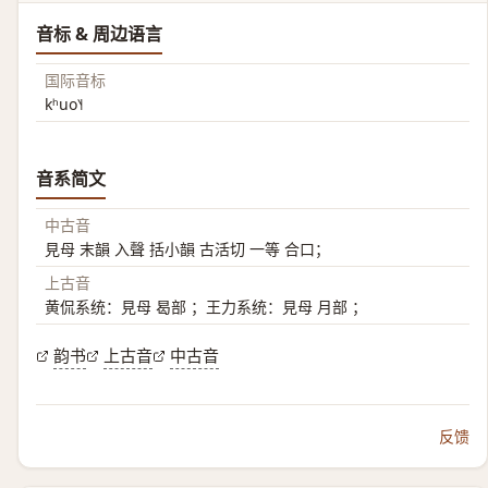
音标 & 周边语言
国际音标
kʰuo˥˧
音系简文
中古音
見母 末韻 入聲 括小韻 古活切 一等 合口；
上古音
黄侃系统：見母 曷部 ；王力系统：見母 月部 ；
韵书
上古音
中古音
反馈