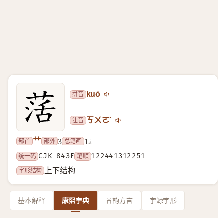
拼音
kuò
注音
ㄎㄨㄛˋ
艹
部首
部外
总笔画
3
12
统一码
CJK 843F
笔顺
122441312251
字形结构
上下结构
基本解释
康熙字典
音韵方言
字源字形