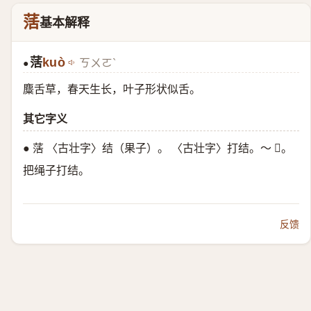
萿
基本解释
萿
kuò
ㄎㄨㄛˋ
●
麋舌草，春天生长，叶子形状似舌。
其它字义
● 萿 〈古壮字〉结（果子）。 〈古壮字〉打结。～ 𰫦。
把绳子打结。
反馈