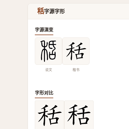
秳
字源字形
字源演变
说文
楷书
字形对比