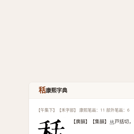
秳
康熙字典
【午集下】【禾字部】 康熙笔画：11 部外笔画：6
【廣韻】【集韻】
戸括切，
𠀤