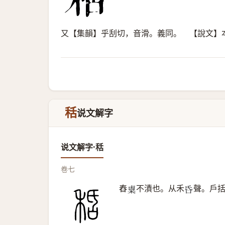
又【集韻】乎刮切，音滑。義同。 【說文】
秳
说文解字
说文解字·秳
卷七
舂
不漬也。从禾
聲。戶
𥻆
𠯑