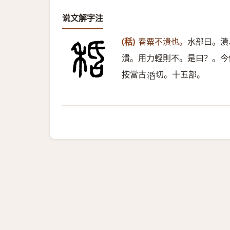
说文解字注
(秳)
春粟不潰也。
水部曰。潰
潰。用力輕則不。是曰？。今
按當古
切。十五部。
𣴠