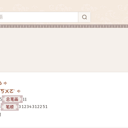
ò
ㄎㄨㄛˋ
总笔画
5
11
笔顺
3
31234312251
构