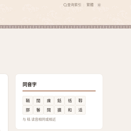
查询索引
繁體
|
同音字
䩹
闊
㾧
銛
䄆
鞟
㨯
鬠
䦢
擴
和
适
与 秳 读音相同或相近