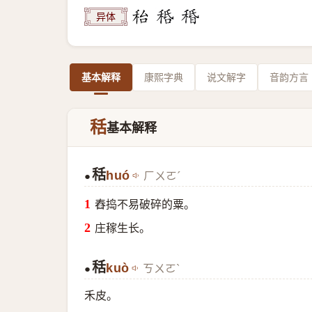
异体
基本解释
康熙字典
说文解字
音韵方言
秳
基本解释
秳
huó
ㄏㄨㄛˊ
●
舂捣不易破碎的粟。
庄稼生长。
秳
kuò
ㄎㄨㄛˋ
●
禾皮。