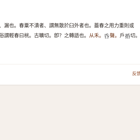
、漏也。春粟不潰者、謂無散於臼外者也。葢春之用力重則或
俗謂輕春曰桄。古曠切。卽？之轉語也。
从禾。
聲。
戶
切
𠯑
𢬸
反