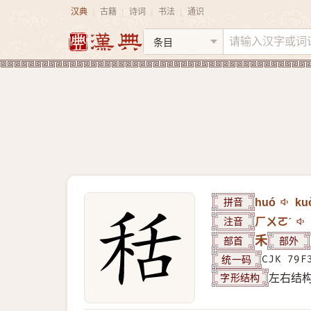
汉典
古籍
诗词
书法
通识
|
|
|
|
拼音
huó
ku
注音
ㄏㄨㄛˊ
部首
禾
部外
统一码
CJK 79F
字形结构
左右结