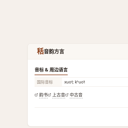
秳
音韵方言
音标 & 周边语言
国际音标
xuo˧˥; kʰuo˥˧
韵书
上古音
中古音