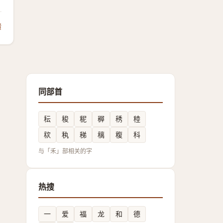
馈
同部首
秐
稄
秜
稺
䅎
稑
䅆
秇
稊
䅻
稪
科
与「禾」部相关的字
热搜
一
爱
福
龙
和
德