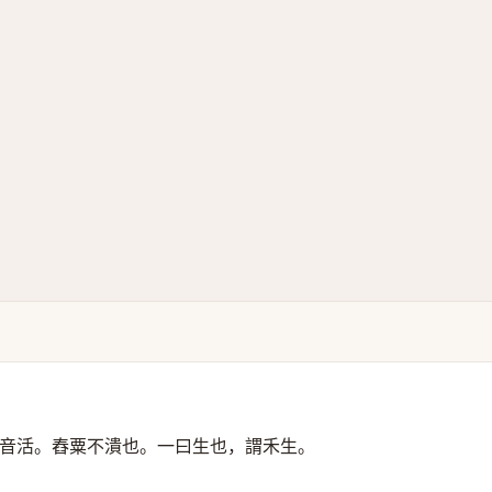
音活。舂粟不潰也。一曰生也，謂禾生。