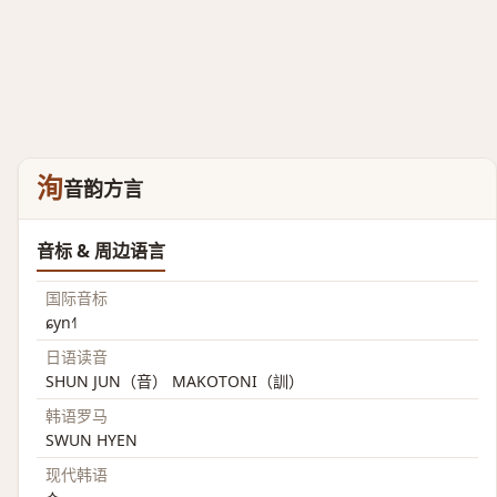
洵
音韵方言
音标 & 周边语言
国际音标
ɕyn˧˥
日语读音
SHUN JUN（音） MAKOTONI（訓）
韩语罗马
SWUN HYEN
现代韩语