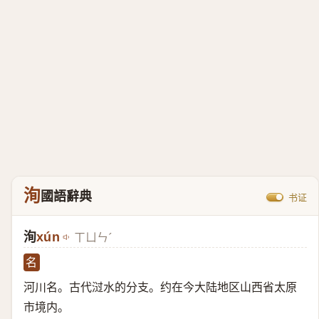
洵
國語辭典
书证
洵
xún
ㄒㄩㄣˊ
名
河川名。古代㳡水的分支。约在今大陆地区山西省太原
市境内。