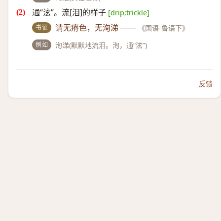
通“泫”。流[泪]的样子
[drip;trickle]
书证
请无瘠色，无洵涕
——
《国语·鲁语下》
例如
洵涕(默默地流泪。洵，通“泫”)
反馈