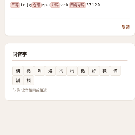
五笔
iqjg
仓颉
epa
郑码
vrk
四角号码
37120
反馈
同音字
杊
䙉
咰
潯
㨚
栒
循
鱘
毥
询
䡅
揗
与 洵 读音相同或相近