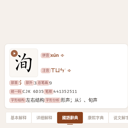
拼音
xún
注音
ㄒㄩㄣˊ
氵
部首
部外
总笔画
3
9
统一码
CJK 6D35
笔顺
441352511
字形结构
字形分析
左右结构
形声；从氵、旬声
基本解释
详细解释
國語辭典
康熙字典
说文解