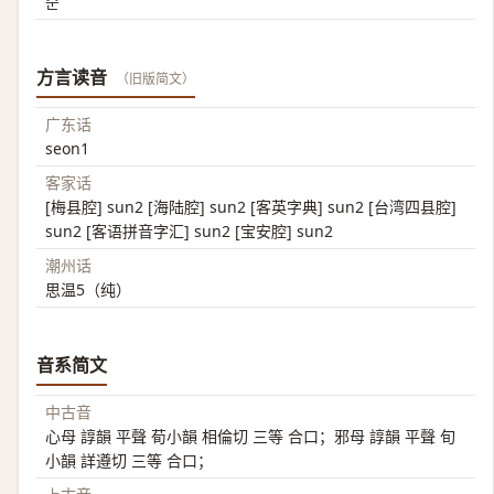
순
方言读音
（旧版简文）
广东话
seon1
客家话
[梅县腔] sun2 [海陆腔] sun2 [客英字典] sun2 [台湾四县腔]
sun2 [客语拼音字汇] sun2 [宝安腔] sun2
潮州话
思温5（纯）
音系简文
中古音
心母 諄韻 平聲 荀小韻 相倫切 三等 合口；邪母 諄韻 平聲 旬
小韻 詳遵切 三等 合口；