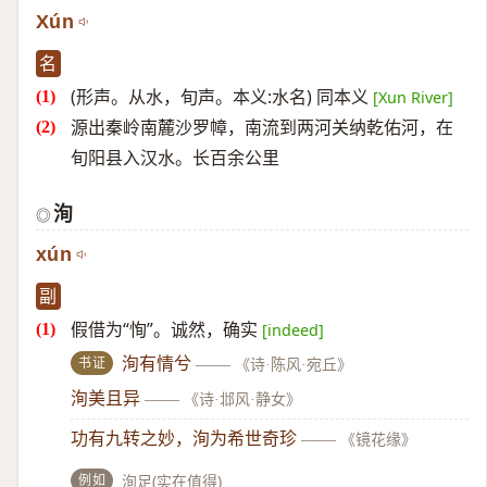
Xún
名
(形声。从水，旬声。本义:水名) 同本义
[Xun River]
源出秦岭南麓沙罗幛，南流到两河关纳乾佑河，在
旬阳县入汉水。长百余公里
洵
◎
xún
副
假借为“恂”。诚然，确实
[indeed]
书证
洵有情兮
——
《诗·陈风·宛丘》
洵美且异
——
《诗·邶风·静女》
功有九转之妙，洵为希世奇珍
——
《镜花缘》
例如
洵足(实在值得)