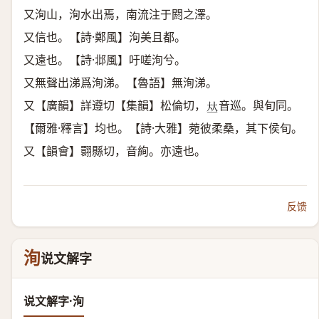
又洵山，洵水出焉，南流注于閼之澤。
又信也。【詩·鄭風】洵美且都。
又遠也。【詩·邶風】吁嗟洵兮。
又無聲出涕爲洵涕。【魯語】無洵涕。
又【廣韻】詳遵切【集韻】松倫切，
音巡。與旬同。
𠀤
【爾雅·釋言】均也。【詩·大雅】菀彼柔桑，其下侯旬。
又【韻會】翾縣切，音絢。亦遠也。
反馈
洵
说文解字
说文解字·洵