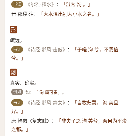
书证
《尔雅·释水》
：
「㳡为 洵 。」
晋·郭璞·注：
「大水溢出别为小水之名。」
形
疏远。
书证
《诗经·邶风·击鼓》
：
「于嗟 洵 兮，不我信
兮。」
副
真实、确实。
例如
如：
。
「 洵 属可贵」
书证
《诗经·邶风·静女》
：
「自牧归荑， 洵 美且
异。」
唐·韩愈〈复志赋〉：
「非夫子之 洵 美兮，吾何为乎浚
之都。」