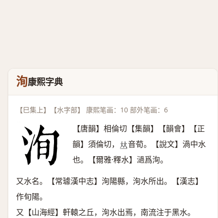
洵
康熙字典
【巳集上】【水字部】 康熙笔画：10 部外笔画：6
【唐韻】相倫切【集韻】【韻會】【正
韻】須倫切，
音荀。【說文】渦中水
𠀤
也。【爾雅·釋水】濄爲洵。
又水名。【常璩漢中志】洵陽縣，洵水所出。【漢志】
作旬陽。
又【山海經】軒轅之丘，洵水出焉，南流注于黑水。