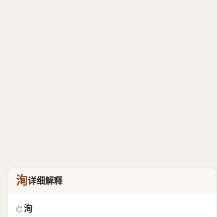
洵
详细解释
洵
◎