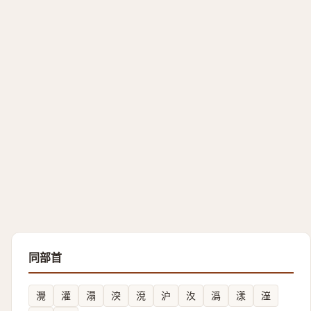
同部首
灚
灌
溻
湥
渷
沪
汷
潙
漾
潂