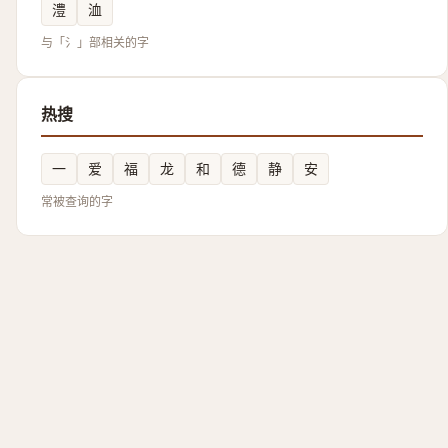
澧
洫
与「氵」部相关的字
热搜
一
爱
福
龙
和
德
静
安
常被查询的字