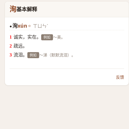
洵
基本解释
洵
xún
ㄒㄩㄣˊ
●
诚实，实在。
～美。
例如
疏远。
流泪。
～涕（默默流泪）。
例如
反馈