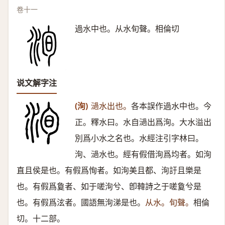
卷十一
過水中也。从水旬聲。相倫切
说文解字注
(洵)
濄水出也。
各本誤作過水中也。今
正。釋水曰。水自濄出爲洵。大水溢出
別爲小水之名也。水經注引字林曰。
洵、濄水也。經有假借洵爲均者。如洵
直且侯是也。有假爲恂者。如洵美且都、洵訏且樂是
也。有假爲敻者、如于嗟洵兮、卽韓詩之于嗟敻兮是
也。有假爲泫者。國語無洵涕是也。
从水。旬聲。
相倫
切。十二部。