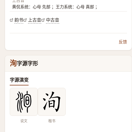
上古音
黄侃系统：心母 先部 ；王力系统：心母 真部 ；
韵书
上古音
中古音
反馈
洵
字源字形
字源演变
说文
楷书