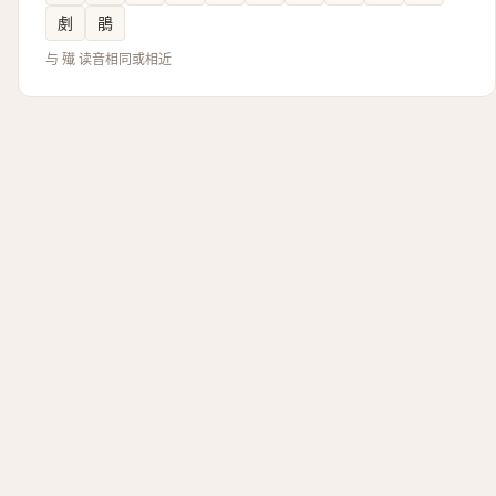
㓺
鵑
与 殱 读音相同或相近