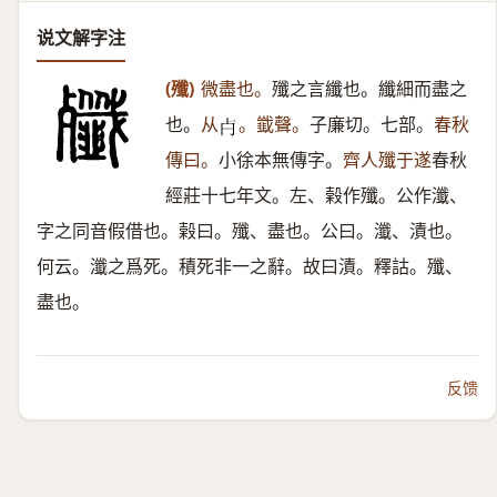
说文解字注
(殲)
微盡也。
殲之言纖也。纖細而盡之
也。
从
。韱聲。
子廉切。七部。
春秋
𣦵
傳曰。
小徐本無傳字。
齊人殲于遂
春秋
經莊十七年文。左、榖作殲。公作瀸、
字之同音假借也。榖曰。殲、盡也。公曰。瀸、漬也。
何云。瀸之爲死。積死非一之辭。故曰漬。釋詁。殲、
盡也。
反馈