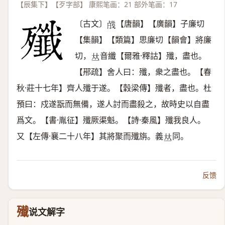
【辰集下】【歹字部】 康熙笔画：21 部外笔画：17
〔古文〕
【唐韻】【廣韻】子廉切
𣨦
【集韻】【類篇】思廉切【韻會】將廉
切，
音纖【爾雅·釋詁】殲，盡也。
𠀤
【郉疏】舍人曰：殲，衆之盡也。【春
秋·莊十七年】齊人殲于遂。【穀梁傳】殲者，盡也。杜
預曰：戍遂翫而無備，遂人討而盡殺之，故時史以自盡
爲文。【書·胤征】殲厥渠魁。【詩·秦風】殲我良人。
又【左傳·襄二十八年】其將聚而殲旃。義
同。
𠀤
反馈
殱
说文解字