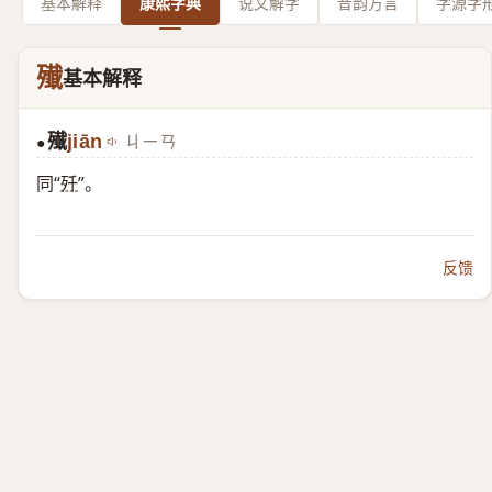
基本解释
康熙字典
说文解字
音韵方言
字源字
殱
基本解释
殱
jiān
ㄐㄧㄢ
●
同“
歼
”。
反馈