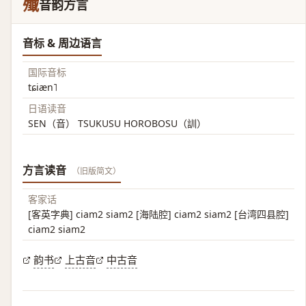
殱
音韵方言
音标 & 周边语言
国际音标
tɕiæn˥
日语读音
SEN（音） TSUKUSU HOROBOSU（訓）
方言读音
（旧版简文）
客家话
[客英字典] ciam2 siam2 [海陆腔] ciam2 siam2 [台湾四县腔]
ciam2 siam2
韵书
上古音
中古音