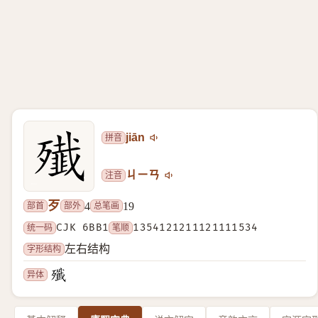
拼音
jiān
注音
ㄐㄧㄢ
歹
部首
部外
总笔画
4
19
统一码
CJK 6BB1
笔顺
1354121211121111534
字形结构
左右结构
异体