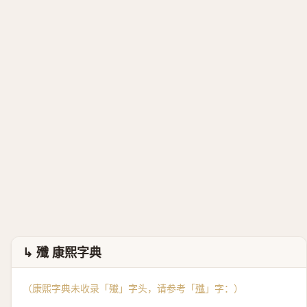
↳ 殲 康熙字典
（康熙字典未收录「殱」字头，请参考「
殲
」字：）