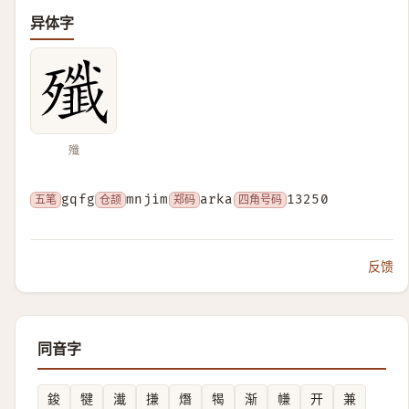
异体字
殲
五笔
gqfg
仓颉
mnjim
郑码
arka
四角号码
13250
反馈
同音字
鋑
犍
瀐
搛
熸
㹇
渐
㡘
开
兼