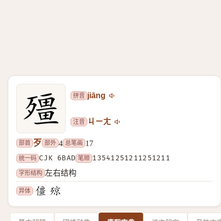
拼音
jiāng
注音
ㄐㄧㄤ
歹
部首
部外
总笔画
4
17
统一码
CJK 6BAD
笔顺
13541251211251211
字形结构
左右结构
异体