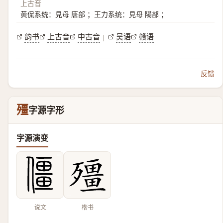
上古音
黄侃系统：見母 唐部 ；王力系统：見母 陽部 ；
韵书
上古音
中古音
吴语
赣语
|
反馈
殭
字源字形
字源演变
说文
楷书