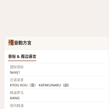
殭
音韵方言
音标 & 周边语言
国际音标
tɕiɑŋ˥
日语读音
KYOU KOU（音） KATAKUNARU（訓）
韩语罗马
KANG
现代韩语