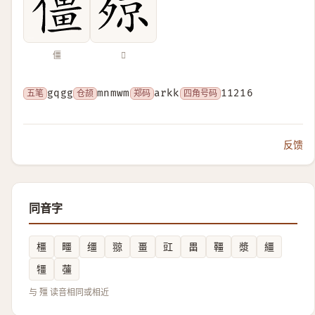
僵
𣨣
五笔
gqgg
仓颉
mnmwm
郑码
arkk
四角号码
11216
反馈
同音字
橿
疅
缰
翞
畺
豇
畕
韁
漿
繮
㹔
䕬
与 殭 读音相同或相近