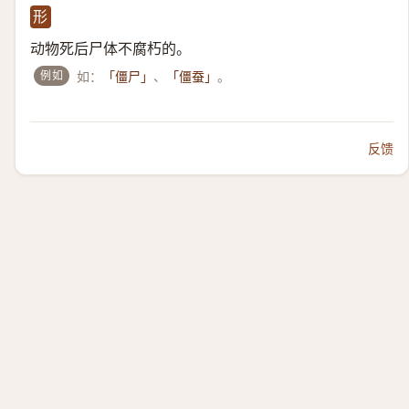
形
动物死后尸体不腐朽的。
例如
如：
、
。
「僵尸」
「僵蚕」
反馈