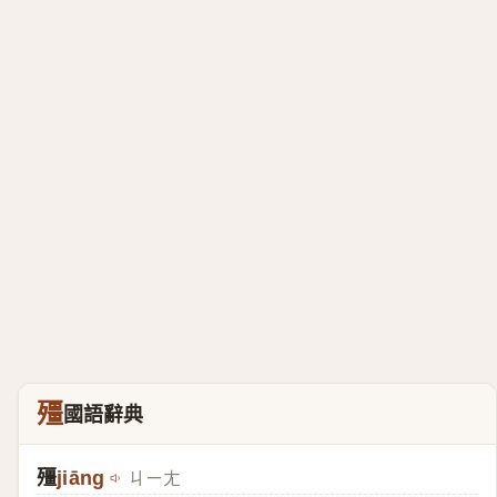
殭
國語辭典
殭
jiāng
ㄐㄧㄤ