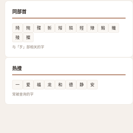
同部首
㱦
㱧
殜
歽
㱣
殒
殌
殔
㱭
殱
㱥
殩
与「歹」部相关的字
热搜
一
爱
福
龙
和
德
静
安
常被查询的字