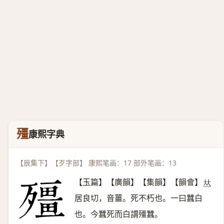
殭
康熙字典
【辰集下】【歹字部】 康熙笔画：17 部外笔画：13
【玉篇】【廣韻】【集韻】【韻會】
𠀤
居良切，音薑。死不朽也。一曰蠶白
也。今蠶死而白謂殭蠶。