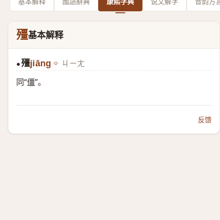
基本解释
國語辭典
康熙字典
说文解字
音韵方
殭
基本解释
殭
jiāng
ㄐㄧㄤ
●
同“
僵
”。
反馈