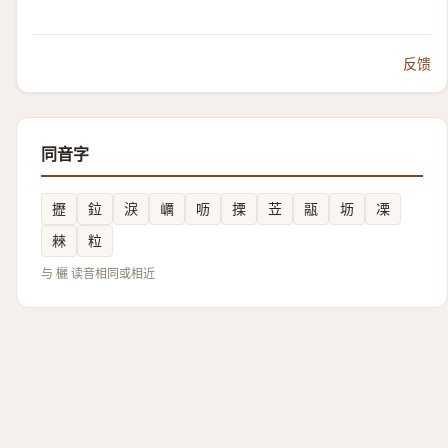
反馈
同音字
攊
鉝
淚
巁
呖
搮
苙
䰛
坜
凓
㯤
粒
与 欐 读音相同或相近