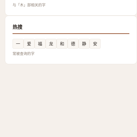
与「木」部相关的字
热搜
一
爱
福
龙
和
德
静
安
常被查询的字