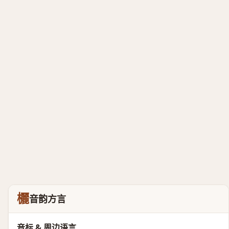
欐
音韵方言
音标 & 周边语言