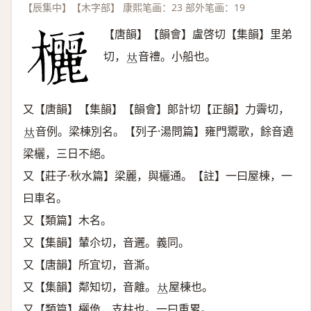
【辰集中】【木字部】 康熙笔画：23 部外笔画：19
【唐韻】【韻會】盧啓切【集韻】里弟
切，
音禮。小船也。
𠀤
又【唐韻】【集韻】【韻會】郞計切【正韻】力霽切，
音例。梁棟別名。【列子·湯問篇】雍門鬻歌，餘音遶
𠀤
梁欐，三日不絕。
又【莊子·秋水篇】梁麗，與欐通。【註】一曰屋棟，一
曰車名。
又【類篇】木名。
又【集韻】輦尒切，音邐。義同。
又【唐韻】所宜切，音澌。
又【集韻】鄰知切，音離。
屋棟也。
𠀤
又【類篇】欐佹，支柱也。一曰重累。