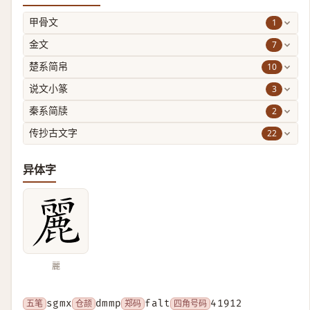
1
甲骨文
7
金文
10
楚系简帛
3
说文小篆
2
秦系简牍
22
传抄古文字
异体字
麗
五笔
sgmx
仓颉
dmmp
郑码
falt
四角号码
41912