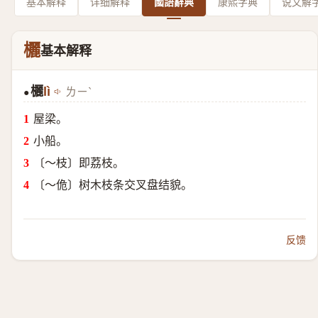
基本解释
详细解释
國語辭典
康熙字典
说文解
欐
基本解释
欐
lì
ㄌㄧˋ
●
屋梁。
小船。
〔～枝〕即荔枝。
〔～佹〕树木枝条交叉盘结貌。
反馈