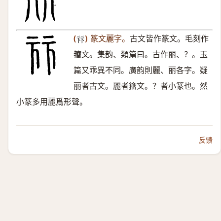
(
)
篆文麗字。
古文皆作篆文。毛刻作
𠧥
籒文。集韵、類篇曰。古作丽、？。玉
篇又乖異不同。廣韵則麗、丽各字。疑
丽者古文。麗者籒文。？者小篆也。然
小篆多用麗爲形聲。
反馈