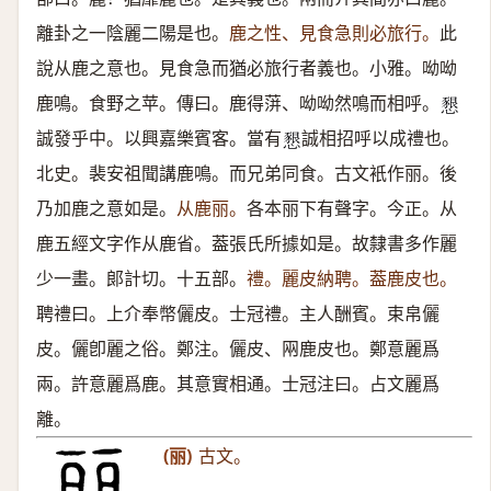
離卦之一陰麗二陽是也。
鹿之性、見食急則必旅行。
此
說从鹿之意也。見食急而猶必旅行者義也。小雅。呦呦
鹿鳴。食野之苹。傳曰。鹿得蓱、呦呦然鳴而相呼。
𢡆
誠發乎中。以興嘉樂賓客。當有
誠相招呼以成禮也。
𢡆
北史。裴安祖聞講鹿鳴。而兄弟同食。古文衹作丽。後
乃加鹿之意如是。
从鹿丽。
各本丽下有聲字。今正。从
鹿五經文字作从鹿省。葢張氏所據如是。故隸書多作麗
少一畫。郞計切。十五部。
禮。麗皮納聘。葢鹿皮也。
聘禮曰。上介奉幣儷皮。士冠禮。主人酬賓。束帛儷
皮。儷卽麗之俗。鄭注。儷皮、㒳鹿皮也。鄭意麗爲
兩。許意麗爲鹿。其意實相通。士冠注曰。占文麗爲
離。
(丽)
古文。