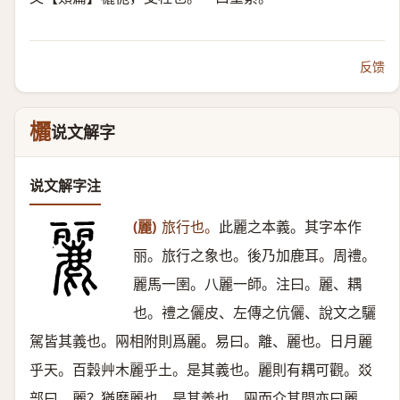
反馈
欐
说文解字
说文解字注
(麗)
旅行也。
此麗之本義。其字本作
丽。旅行之象也。後乃加鹿耳。周禮。
麗馬一圉。八麗一師。注曰。麗、耦
也。禮之儷皮、左傳之伉儷、說文之驪
駕皆其義也。㒳相附則爲麗。易曰。離、麗也。日月麗
乎天。百穀艸木麗乎土。是其義也。麗則有耦可觀。㸚
部曰。麗？猶靡麗也。是其義也。㒳而介其間亦曰麗。