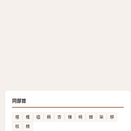
同部首
樭
檴
橀
槈
杏
樔
椅
棘
枈
槨
棪
楂