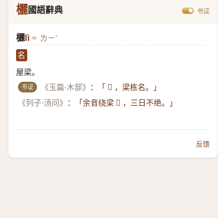
欐
國語辭典
书证
欐
lì
ㄌㄧˋ
名
屋梁。
书证
《玉篇·木部》
：
「 𪲔 ，梁栋名。」
《列子·汤问》
：
「余音绕梁 𪲔 ，三日不绝。」
反馈