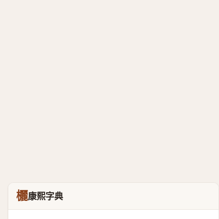
欐
康熙字典