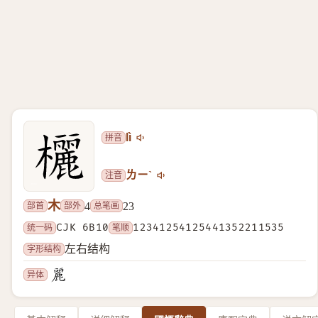
拼音
lì
注音
ㄌㄧˋ
木
部首
部外
总笔画
4
23
统一码
CJK 6B10
笔顺
12341254125441352211535
字形结构
左右结构
异体