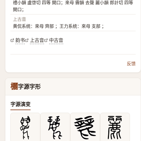
禮小韻 盧啓切 四等 開口；來母 霽韻 去聲 麗小韻 郎計切 四等
開口；
上古音
黄侃系统：來母 齊部 ；王力系统：來母 支部 ；
韵书
上古音
中古音
反馈
欐
字源字形
字源演变