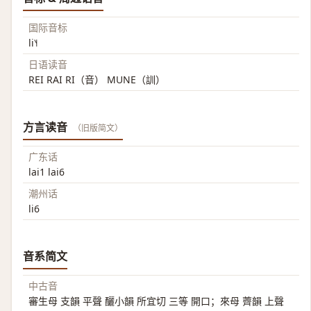
国际音标
li˥˧
日语读音
REI RAI RI（音） MUNE（訓）
方言读音
（旧版简文）
广东话
lai1 lai6
潮州话
li6
音系简文
中古音
審生母 支韻 平聲 釃小韻 所宜切 三等 開口；來母 薺韻 上聲