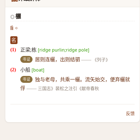
欐
◎
lì
名
正梁;栋
[ridge purlin;ridge pole]
书证
居则连欐，出则结驷
——
《列子》
小船
[boat]
书证
独与老母，共乘一欐。流矢始交，便弃欐就
俘
——
三国志》裴松之注引《献帝春秋
反馈