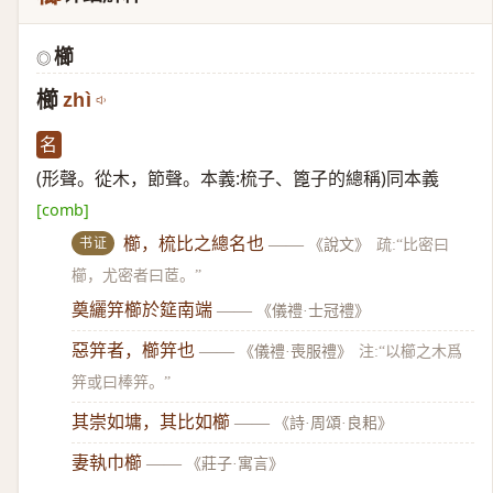
櫛
◎
櫛
zhì
名
(形聲。從木，節聲。本義:梳子、篦子的總稱)同本義
[comb]
书证
櫛，梳比之總名也
——
《說文》
疏:“比密曰
櫛，尤密者曰茝。”
奠纚笄櫛於筵南端
——
《儀禮·士冠禮》
惡笄者，櫛笄也
——
《儀禮·喪服禮》
注:“以櫛之木爲
笄或曰棒笄。”
其崇如墉，其比如櫛
——
《詩·周頌·良耜》
妻執巾櫛
——
《莊子·寓言》