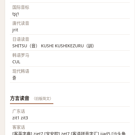
国际音标
tʂʅ˥˧
唐代读音
jrit
日语读音
SHITSU（音） KUSHI KUSHIKEZURU（訓）
韩语罗马
CUL
现代韩语
즐
方言读音
（旧版简文）
广东话
zit1 zit3
客家话
[客英字典] ziet7 [宝安腔] zet7 [客语拼音字汇] jiad5 [沙头角