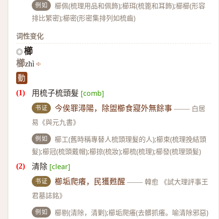
例如
櫛佩(梳理用品和佩飾);櫛珥(梳篦和耳飾);櫛櫛(形容
排比繁密);櫛密(形密集排列如梳齒)
词性变化
櫛
◎
櫛
zhì
動
用梳子梳頭髮
[comb]
书证
今俟罪潯陽，除盥櫛食寢外無餘事
——
白居
易《與元九書》
例如
櫛工(舊時稱專替人梳頭理髮的人);櫛束(梳理挽結頭
髮);櫛冠(梳頭戴帽);櫛掠(梳妝);櫛梳(梳理);櫛發(梳理頭髮)
清除
[clear]
书证
櫛垢爬癢，民獲甦醒
——
韓愈 《試大理評事王
君墓誌銘》
例如
櫛剔(清除，清剿);櫛垢爬癢(去髒抓癢。喻清除邪惡)