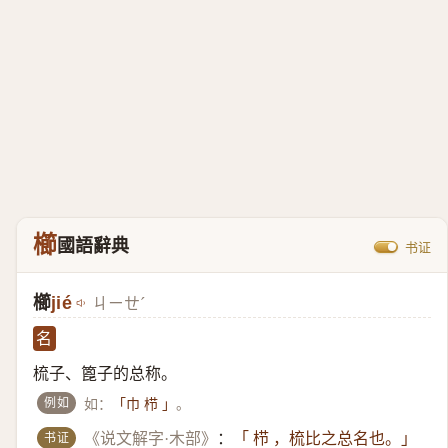
櫛
國語辭典
书证
櫛
jié
ㄐㄧㄝˊ
名
梳子、篦子的总称。
例如
如：
。
「巾 栉 」
书证
《说文解字·木部》
：
「 栉 ，梳比之总名也。」