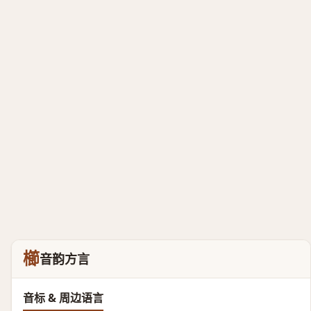
櫛
音韵方言
音标 & 周边语言