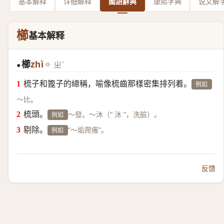
基本解释
详细解释
國語辭典
康熙字典
说文解
櫛
基本解释
櫛
zhì
ㄓˋ
●
梳子和篦子的總稱，喻像梳齒那樣密集排列着。
例如
～比。
梳頭。
～發。～沐（“ 沐 ”，洗臉）。
例如
剔除。
“～垢爬癢”。
例如
反馈