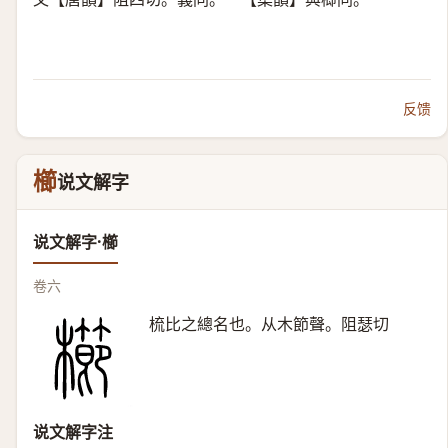
反馈
櫛
说文解字
说文解字·櫛
卷六
梳比之總名也。从木節聲。阻瑟切
说文解字注