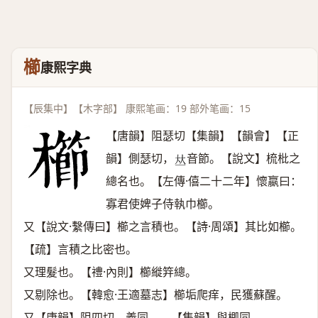
櫛
康熙字典
【辰集中】【木字部】 康熙笔画：19 部外笔画：15
【唐韻】阻瑟切【集韻】【韻會】【正
韻】側瑟切，
音節。【說文】梳枇之
𠀤
總名也。【左傳·僖二十二年】懷嬴曰：
寡君使婢子侍執巾櫛。
又【說文·繫傳曰】櫛之言積也。【詩·周頌】其比如櫛。
【疏】言積之比密也。
又理髮也。【禮·內則】櫛縰筓總。
又剔除也。【韓愈·王適墓志】櫛垢爬痒，民獲蘇醒。
又【唐韻】阻四切。義同。 【集韻】與楖同。