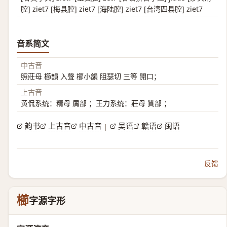
腔] ziet7 [梅县腔] ziet7 [海陆腔] ziet7 [台湾四县腔] ziet7
音系简文
中古音
照莊母 櫛韻 入聲 櫛小韻 阻瑟切 三等 開口；
上古音
黄侃系统：精母 屑部 ；王力系统：莊母 質部 ；
韵书
上古音
中古音
吴语
赣语
闽语
|
反馈
櫛
字源字形