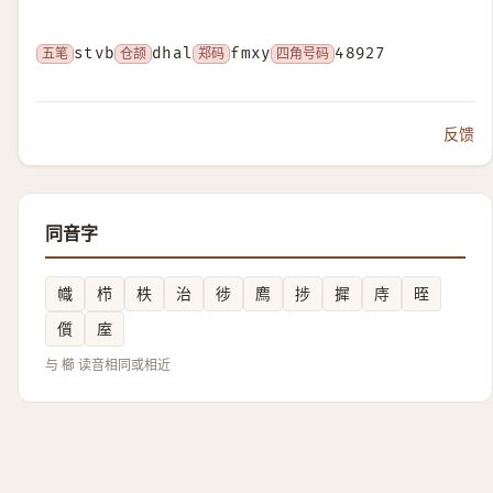
五笔
stvb
仓颉
dhal
郑码
fmxy
四角号码
48927
反馈
同音字
幟
栉
柣
治
徏
廌
捗
摨
庤
晊
儨
庢
与 櫛 读音相同或相近