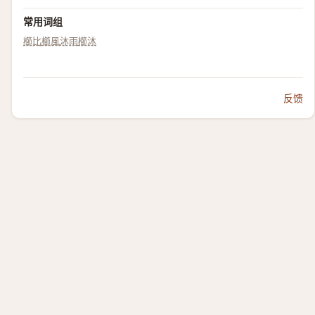
常用词组
櫛比
櫛風沐雨
櫛沐
反馈