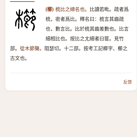
(櫛)
梳比之總名也。
比讀若毗。疏者爲
梳，密者爲比。釋名曰：梳言其齒疏
也，數言比。比於梳其齒差數也。比言
細相比也。按比之尢細者曰䇫。見竹
部。
從木節聲。
阻瑟切。十二部。按考工記楖字、櫛之
古文也。
反馈