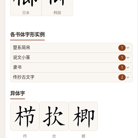
日本
韩国
各书体字形实例
1
楚系简帛
1
说文小篆
1
隶书
2
传抄古文字
异体字
栉
扻
楖