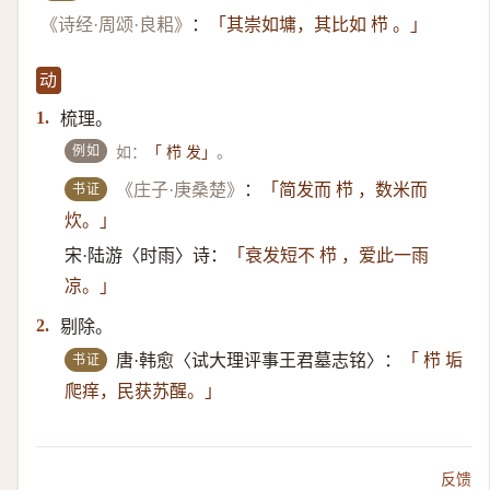
《诗经·周颂·良耜》
：
「其崇如墉，其比如 栉 。」
动
梳理。
1.
例如
如：
。
「 栉 发」
书证
《庄子·庚桑楚》
：
「简发而 栉 ，数米而
炊。」
宋·陆游〈时雨〉诗：
「衰发短不 栉 ，爱此一雨
凉。」
剔除。
2.
书证
唐·韩愈〈试大理评事王君墓志铭〉：
「 栉 垢
爬痒，民获苏醒。」
反馈