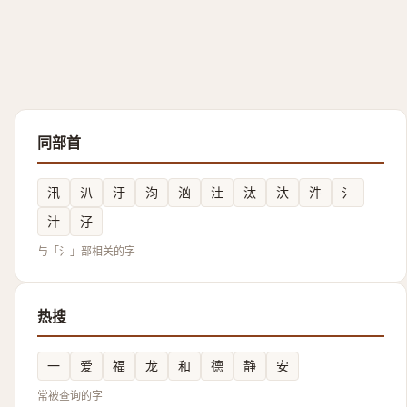
同部首
汛
汃
汙
汮
汹
汢
汰
汏
汼
氵
汁
汓
与「氵」部相关的字
热搜
一
爱
福
龙
和
德
静
安
常被查询的字