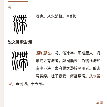
卷十一
凝也。从水帶聲。直例切
说文解字注·滯
(滯)
凝也。
凝，俗冰字。周禮廛人：凡
珍異之有滯者。鄭司農云：貨物沈滯於
廛中不決，泉府貨之滯於民用者。故書
滯爲癉。杜子春云：癉當爲滯。
从水帶
聲。
直例切。十五部。
反馈