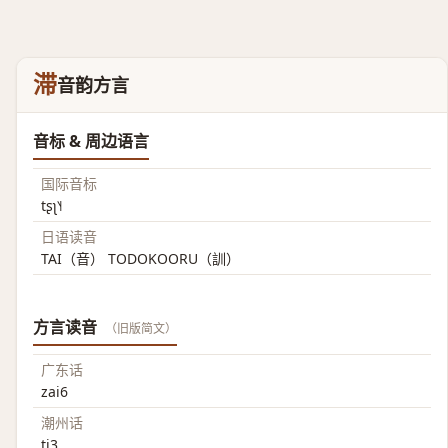
滞
音韵方言
音标 & 周边语言
国际音标
tʂʅ˥˧
日语读音
TAI（音） TODOKOORU（訓）
方言读音
（旧版简文）
广东话
zai6
潮州话
ti3