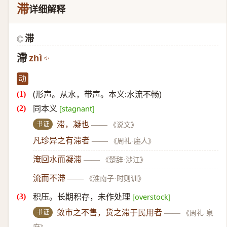
滞
详细解释
滞
◎
滯
zhì
动
(形声。从水，带声。本义:水流不畅)
同本义
[stagnant]
书证
滞，凝也
——
《说文》
凡珍异之有滞者
——
《周礼·廛人》
淹回水而凝滞
——
《楚辞·涉江》
流而不滞
——
《淮南子·时则训》
积压。长期积存，未作处理
[overstock]
书证
敛市之不售，货之滞于民用者
——
《周礼·泉