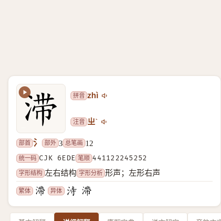
拼音
zhì
注音
ㄓˋ
氵
部首
部外
总笔画
3
12
统一码
CJK 6EDE
笔顺
441122245252
字形结构
字形分析
左右结构
形声；左形右声
繁体
异体