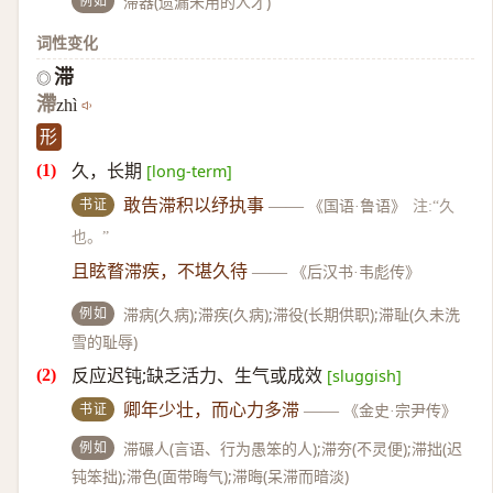
例如
滞器(遗漏未用的人才)
词性变化
滞
◎
滯
zhì
形
久，长期
[long-term]
书证
敢告滞积以纾执事
——
《国语·鲁语》
注:“久
也。”
且眩瞀滞疾，不堪久待
——
《后汉书·韦彪传》
例如
滞病(久病);滞疾(久病);滞役(长期供职);滞耻(久未洗
雪的耻辱)
反应迟钝;缺乏活力、生气或成效
[sluggish]
书证
卿年少壮，而心力多滞
——
《金史·宗尹传》
例如
滞碾人(言语、行为愚笨的人);滞夯(不灵便);滞拙(迟
钝笨拙);滞色(面带晦气);滞晦(呆滞而暗淡)