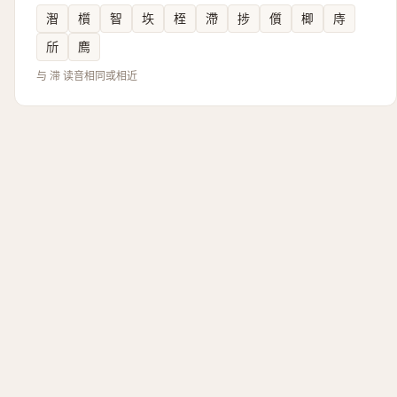
潪
櫍
智
垁
桎
滯
捗
儨
楖
庤
斦
廌
与 滞 读音相同或相近