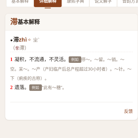
基本解释
详细解释
康熙字典
说文解字
音韵方
滞
基本解释
滞
zhì
ㄓˋ
●
（
滯）
凝积，不流通，不灵活。
停～。～留。～销。～
例如
空。呆～。～产（产妇临产后总产程超过30小时者）。～针。～
下（痢疾的古称）。
遗落。
“此有～穗”。
例如
反馈