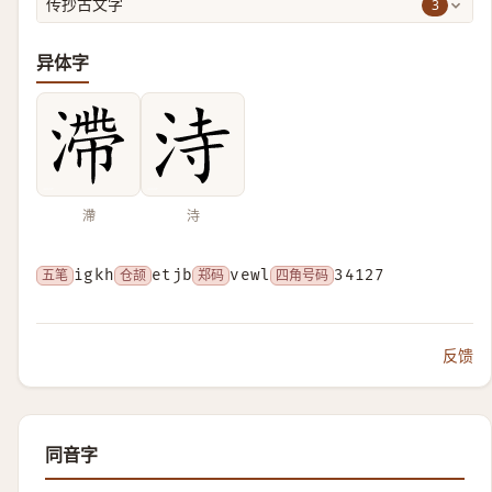
3
传抄古文字
异体字
滯
洔
五笔
igkh
仓颉
etjb
郑码
vewl
四角号码
34127
反馈
同音字