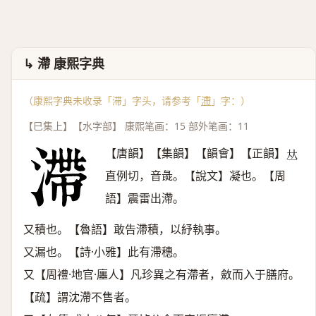
↳ 滯 康熙字典
（康熙字典未收录「滞」字头，请参考「
滯
」字：）
【巳集上】【水字部】 康熙笔画：15 部外笔画：11
【唐韻】【集韻】【韻會】【正韻】
𠀤
直例切，音彘。【說文】凝也。【周
語】震雷出滯。
又積也。【魯語】敢告滯積，以紓執事。
又漏也。【詩·小雅】此有滯穗。
又【周禮·地官·廛人】凡珍異之有滯者，斂而入于膳府。
【疏】謂沈滯不售者。