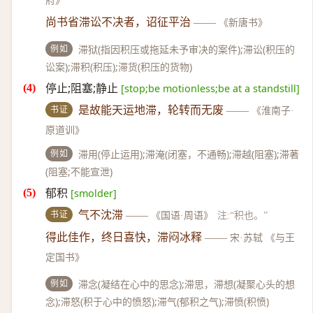
府》
尚书省滞讼不决者，诏征平治
——
《新唐书》
例如
滞狱(指因积压或拖延未予审决的案件);滞讼(积压的
讼案);滞积(积压);滞货(积压的货物)
停止;阻塞;静止
[stop;be motionless;be at a standstill]
书证
是故能天运地滞，轮转而无废
——
《淮南子·
原道训》
例如
滞用(停止运用);滞淹(闭塞，不通畅);滞越(阻塞);滞著
(阻塞;不能宣泄)
郁积
[smolder]
书证
气不沈滞
——
《国语·周语》
注:“积也。”
得此佳作，终日喜快，滞闷冰释
——
宋·苏轼 《与王
定国书》
例如
滞念(凝结在心中的思念);滞思，滞想(凝聚心头的想
念);滞怒(积于心中的愤怒);滞气(郁积之气);滞愤(积愤)