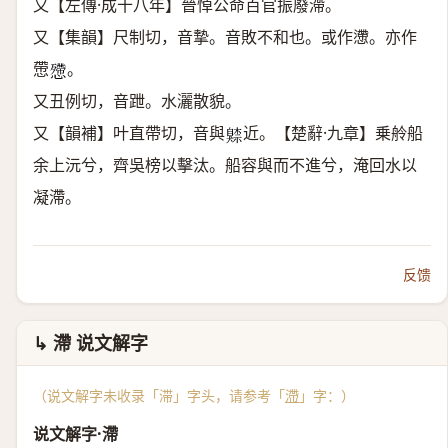
又【左傳·成十八年】晉悼公命百官振廢滯。
又【集韻】尺制切，音摯。音敗不和也。或作懘。亦作
慸
。
𢤔
又丑例切，音跇。水灑散貌。
又【韻補】叶直帶切，音與
近。【楚辭·九章】乗舲船
𦤧
余上沅兮，齊吳榜以擊汰。船容與而不進兮，淹回水以
凝滯。
反馈
↳ 滯 说文解字
（说文解字未收录「滞」字头，请参考「
滯
」字：）
说文解字·滯