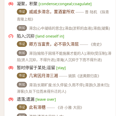
凝聚，积聚
[condense;congeal;coagulate]
书证
戚戚多滞念，置酒宴所欢
——
晋·陆机 《拟青
青陵上柏》
例如
滞念(心中凝结的思念);滞血(淤积的血液);滞底(凝集)
陷入;沉抑
[land oneself in]
书证
卿方当富贵，必不容久滞屈
——
《南史》
例如
滞羽(喻陷于困境不能施展才能的人);滞抑(受压制);滞
屈(贤人沉抑，不得升进);滞淹(人沉抑于下而不得升进)
暂时停留于某处;逗留
[stay]
书证
几宵因月滞三湘
——
姚鹄《送黄颇归袁》
例如
滞淫(长期旷废;长久停留;久雨不停);滞游(久游未归);
滞客(久处下位而未得升迁的人)
遗落;遗漏
[leave over]
书证
此有滞穗
——
《诗·小雅·大田》