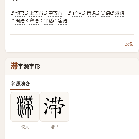
韵书
上古音
中古音
官话
晋语
吴语
湘语
|
闽语
粤语
平话
客语
反馈
滞
字源字形
字源演变
说文
楷书