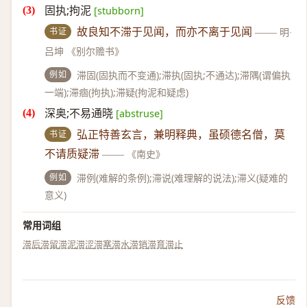
固执;拘泥
[stubborn]
书证
故良知不滞于见闻，而亦不离于见闻
——
明·
吕坤 《别尔赡书》
例如
滞固(固执而不变通);滞执(固执;不通达);滞隅(谓偏执
一端);滞痼(拘执);滞疑(拘泥和疑虑)
深奥;不易通晓
[abstruse]
书证
弘正特善玄言，兼明释典，虽硕德名僧，莫
不请质疑滞
——
《南史》
例如
滞例(难解的条例);滞说(难理解的说法);滞义(疑难的
意义)
常用词组
滞后
滞留
滞泥
滞涩
滞塞
滞水
滞销
滞育
滞止
反馈