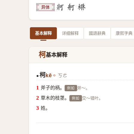
异体
基本解释
详细解释
國語辭典
康熙字典
柯
基本解释
柯
kē
ㄎㄜ
●
斧子的柄。
斧～。
例如
草木的枝茎。
交～错叶。
例如
姓。