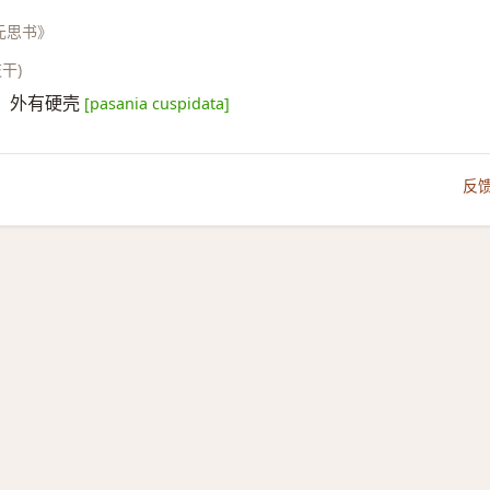
元思书》
枝干)
，外有硬壳
[pasania cuspidata]
反