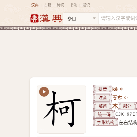
汉典
古籍
诗词
书法
通识
|
|
|
|
拼音
kē
注音
ㄎㄜ
部首
木
部外
统一码
CJK 67E
字形结构
左右结