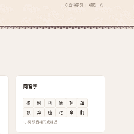
查询索引
繁體
|
同音字
榼
䯊
萪
礚
轲
鉿
颗
窠
磕
趷
窼
牁
与 柯 读音相同或相近