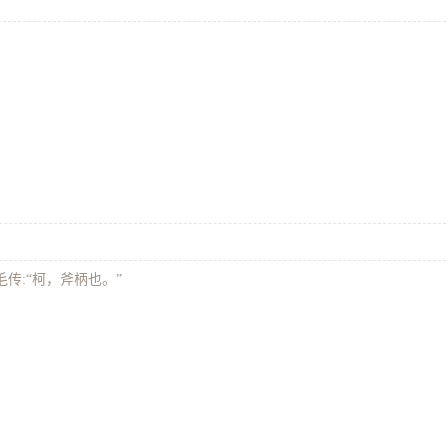
毛传:“柯，斧柄也。”