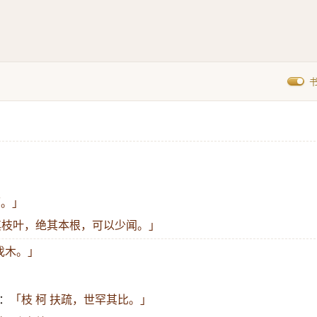
柄。」
去其枝叶，绝其本根，可以少闻。」
伐木。」
：
「枝 柯 扶疏，世罕其比。」