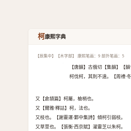
柯
康熙字典
【辰集中】【木字部】 康熙笔画：9 部外笔画：5
【唐韻】古俄切【集韻】【韻
柯伐柯，其則不遠。【周禮·
又【倉頡篇】柯屬，槍梢也。
又【爾雅·釋詁】柯，法也。
又枝也。【謝靈運·鄴中集詩】傾柯引弱枝。
又草莖也。【張衡·西京賦】濯靈芝以朱柯。