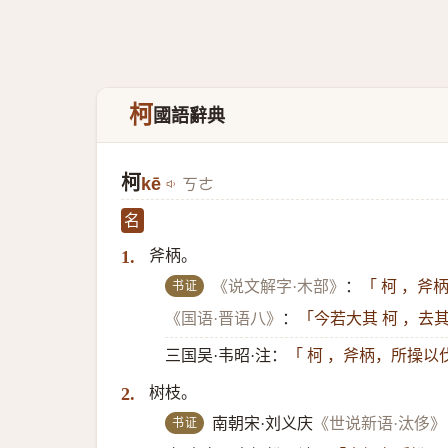
柯
國語辭典
柯
kē
ㄎㄜ
名
斧柄。
1.
书证
《说文解字·木部》
：
「 柯 ，斧
《国语·晋语八》
：
「今若大其 柯 ，
三国吴·韦昭·注：
「 柯 ，斧柄，所操以
树枝。
2.
书证
南朝宋·刘义庆
《世说新语·汰侈》