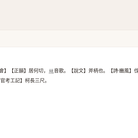
會】【正韻】居何切，
音歌。【說文】斧柄也。【詩·豳風】
𠀤
冬官考工記】柯長三尺。