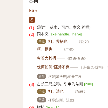
柯
◎
kē
名
(形声。从木，可声。本义:斧柄)
同本义
[axe-handle，helve]
书证
柯，斧柄也
——
《说文》
柯，柄也
——
《广雅》
今若大其柯
——
《国语·晋语》
伐柯如何?匪斧不克
——
《诗·豳风·伐柯》
例如
柯斧(喻法规);柯长三尺
古长三尺之称。引申为法则
[rule]
书证
柯，法也
——
《尔雅》
例如
柯亭(法则、法度)
树枝
[branch]