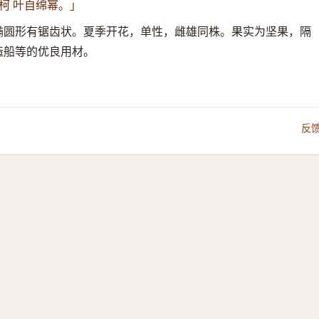
柯 叶自绵幂。」
椭圆形有锯齿状。夏季开花，单性，雌雄同株。果实为坚果，隔
造船等的优良用材。
反