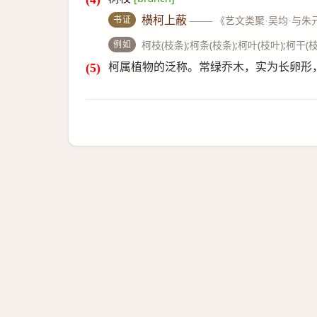
书证
横柯上蔽
——
《艺文类聚·吴均·与朱
例如
柯枝(枝条);柯条(枝条);柯叶(枝叶);柯干(
柯属植物的泛称。常绿乔木，实为长卵形