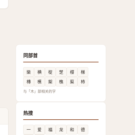
同部首
欒
椣
椗
椘
橕
梯
槫
櫵
桇
樵
㮍
杮
与「木」部相关的字
热搜
一
爱
福
龙
和
德