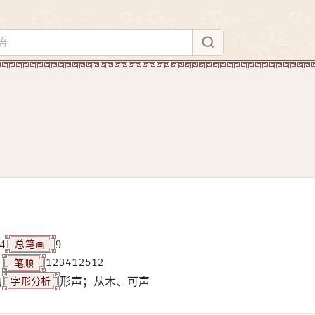
总笔画
4
9
笔顺
F
123412512
字形分析
构
形声；从木、可声