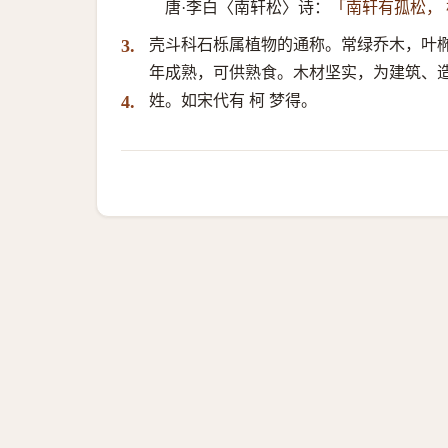
唐·李白〈南轩松〉诗：
「南轩有孤松， 
壳斗科石栎属植物的通称。常绿乔木，叶
3.
年成熟，可供熟食。木材坚实，为建筑、
姓。如宋代有 柯 梦得。
4.