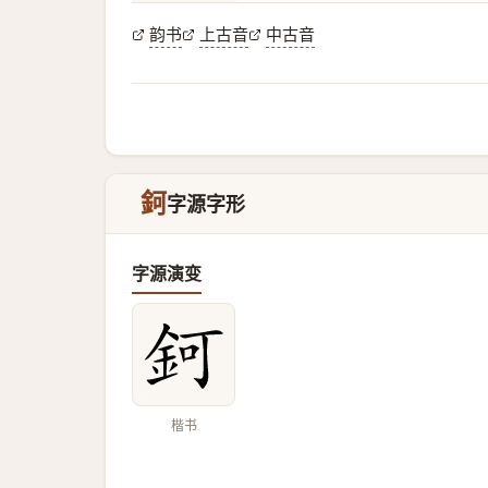
韵书
上古音
中古音
鈳
字源字形
字源演变
楷书