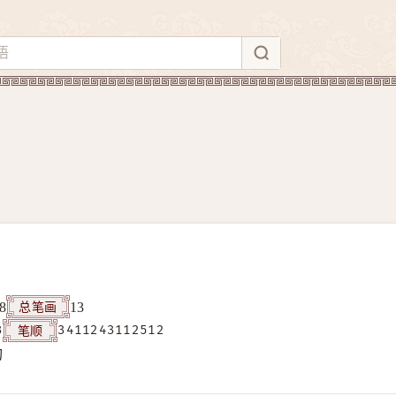
总笔画
8
13
笔顺
3
3411243112512
构