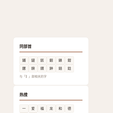
同部首
鋪
鐽
䤤
䤧
錶
鉗
鏍
鍨
鏷
鈡
錇
錜
与「釒」部相关的字
热搜
一
爱
福
龙
和
德