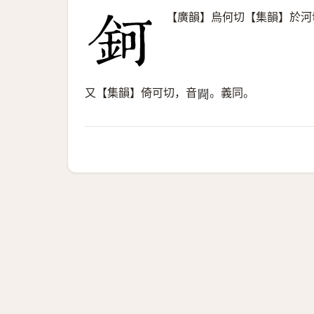
【廣韻】烏何切【集韻】於河
又【集韻】倚可切，音
。義同。
𨵌