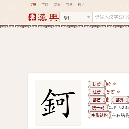
汉典
古籍
诗词
书法
通识
|
|
|
|
拼音
kē
注音
ㄎㄜ
部首
釒
部外
统一码
CJK 923
字形结构
左右结