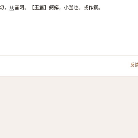
切，
音阿。【玉篇】鈳䥈，小釜也。或作錒。
𠀤
反