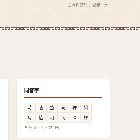
查询索引
繁體
|
同音字
苛
㗐
搕
軻
稞
犐
疴
榼
坷
钶
匼
棵
与 鈳 读音相同或相近