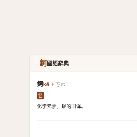
鈳
國語辭典
鈳
kē
ㄎㄜ
名
化学元素。铌的旧译。