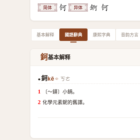
简体
异体
基本解释
國語辭典
康熙字典
音韵方言
鈳
基本解释
鈳
kē
ㄎㄜ
●
〔～䥈〕小鍋。
化學元素鈮的舊譯。