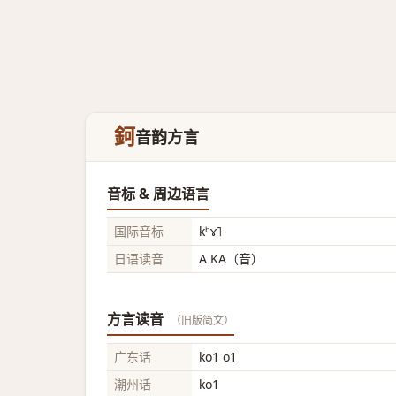
鈳
音韵方言
音标 & 周边语言
国际音标
kʰɤ˥
日语读音
A KA（音）
方言读音
（旧版简文）
广东话
ko1 o1
潮州话
ko1