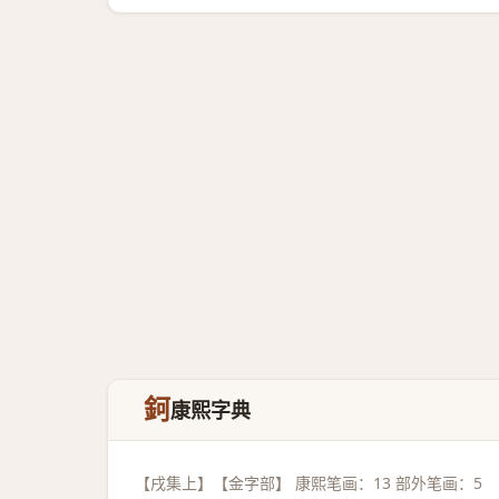
鈳
康熙字典
【戌集上】【金字部】 康熙笔画：13 部外笔画：5