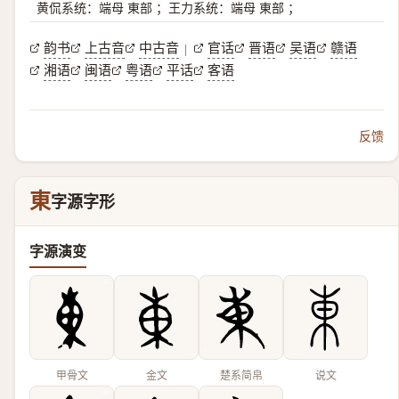
黄侃系统：端母 東部 ；王力系统：端母 東部 ；
韵书
上古音
中古音
官话
晋语
吴语
赣语
|
湘语
闽语
粤语
平话
客语
反馈
東
字源字形
字源演变
甲骨文
金文
楚系简帛
说文