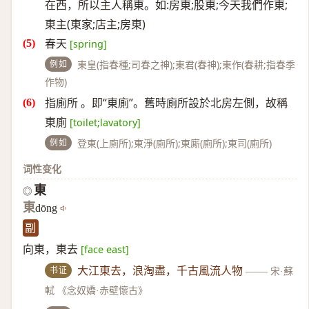
在西，所以主人稱東。如:房東;股東;今天我們作東;
東主(東家;店主;房東)
春天
[spring]
例如
東皇(指春種;司春之神);東君(春神);東作(春耕;指春季
作物)
指廁所 。即“東廁”。舊時廁所設於北房左側，故稱
東廁
[toilet;lavatory]
例如
登東(上廁所);東淨(廁所);東廝(廁所);東司(廁所)
词性变化
東
◎
東
dōng
副
向東，東去
[face east]
书证
大江東去，浪淘盡，千古風流人物
——
宋·蘇
軾 《念奴嬌·赤壁懷古》