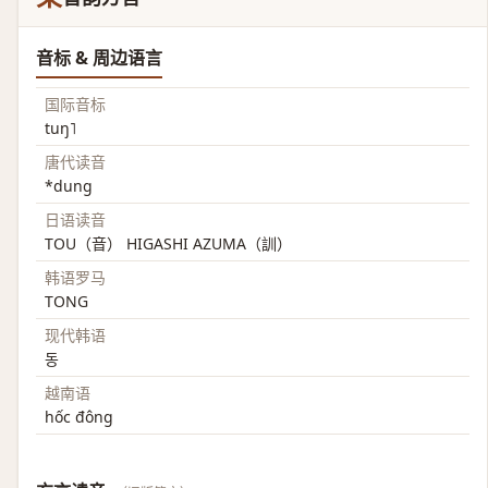
音标 & 周边语言
国际音标
tuŋ˥
唐代读音
*dung
日语读音
TOU（音） HIGASHI AZUMA（訓）
韩语罗马
TONG
现代韩语
동
越南语
hốc đông