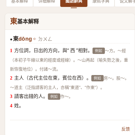
基本解释
详细解释
國語辭典
康熙字典
说文解
東
基本解释
東
dōng
ㄉㄨㄥ
●
方位詞，日出的方向，與“ 西 ”相對。
～方。～經
例如
（本初子午線以東的經度或經線）。～山再起（喻失勢之後，重
新恢復地位）。付諸～流。
主人（古代主位在東，賓位在西）。
房～。股～。
例如
～道主（泛指請客的主人，亦稱“東道”、“作東”）。
請客出錢的人。
作～。
例如
姓。
反馈