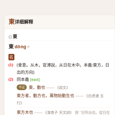
東
详细解释
東
◎
東
dōng
名
(會意。从木，官溥說，从日在木中。本義:東方，日
出的方向)
同本義
[east]
书证
東，動也
——
《說文》
東方者，動方也，萬物始動生也
——
《白虎通·五
行》
東方木也
——
《淮南子·天文訓》
按:“日所出也。從日在