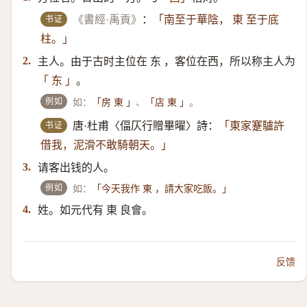
书证
《書經·禹貢》
：
「南至于華陰， 東 至于底
柱。」
主人。由于古时主位在 东 ，客位在西，所以称主人为
2.
。
「 东 」
例如
如：
、
。
「房 東 」
「店 東 」
书证
唐·杜甫〈偪仄行贈畢曜〉詩：
「東家蹇驢許
借我，泥滑不敢騎朝天。」
请客出钱的人。
3.
例如
如：
「今天我作 東 ，請大家吃飯。」
姓。如元代有 東 良會。
4.
反馈