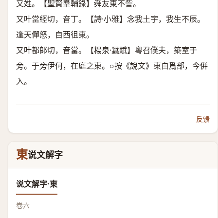
又姓。【聖賢羣輔錄】舜友東不訾。
又叶當經切，音丁。【詩·小雅】念我土宇，我生不辰。
逢天僤怒，自西徂東。
又叶都郞切，音當。【楊泉·蠶賦】粵召僕夫，築室于
旁。于旁伊何，在庭之東。○按《說文》東自爲部，今倂
入。
反馈
東
说文解字
说文解字·東
卷六