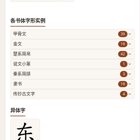
各书体字形实例
39
甲骨文
19
金文
42
楚系简帛
1
说文小篆
3
秦系简牍
19
隶书
4
传抄古文字
异体字