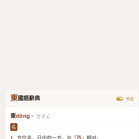
東
國語辭典
书证
東
dōng
ㄉㄨㄥ
名
方位名。日出的一方。与
相对。
1.
「西」