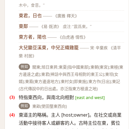
木中，會意。”
東君，日也
——
《廣雅·釋天》
東鄰
——
《易·既濟》
虞注:“震爲東。”
東方者，陽也
——
《白虎通·情性》
大兒鋤豆溪東，中兒正織雞籠
——
宋·辛棄疾 《清平
樂·村居》
例如
關東;旭日東昇;東夏(指中國東部);東朝(東宮);東極(東
方邊遠之處);東君(神話中與西王母相對的東王公);東坦(女
婿);東裔(東方邊遠地方);東村女(即東施);東方作(日出);東記
(古代傳說中的日出處。亦泛指東方極遠之地)
特指東西向，與南北向相對
[east and west]
例如
東畝(使田壟東西向)
東道主的略稱。主人 [host;owner]。在社交或商業
活動中接待客人或顧客的人。古時主位在東，賓位