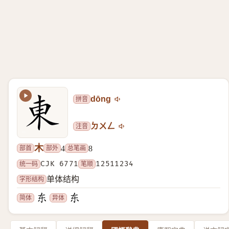
拼音
dōng
注音
ㄉㄨㄥ
木
部首
部外
总笔画
4
8
统一码
CJK 6771
笔顺
12511234
字形结构
单体结构
简体
异体