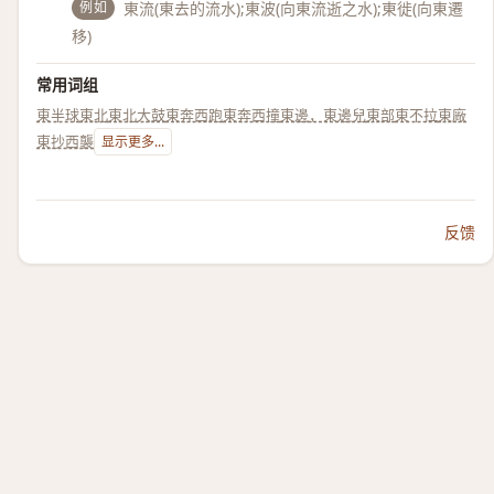
例如
東流(東去的流水);東波(向東流逝之水);東徙(向東遷
移)
常用词组
東半球
東北
東北大鼓
東奔西跑
東奔西撞
東邊，東邊兒
東部
東不拉
東廠
東抄西襲
显示更多...
反馈