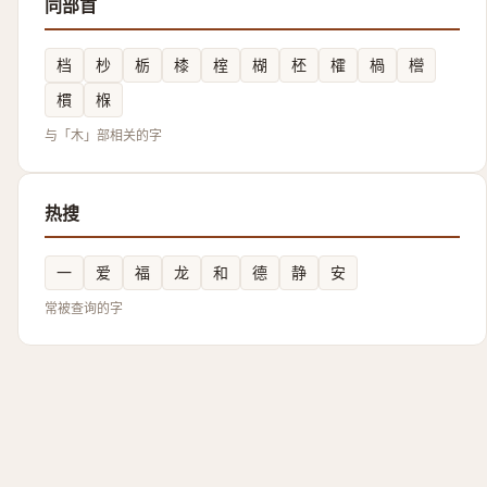
同部首
档
杪
栃
㯃
榁
楜
柸
㰌
楇
櫿
樌
椺
与「木」部相关的字
热搜
一
爱
福
龙
和
德
静
安
常被查询的字