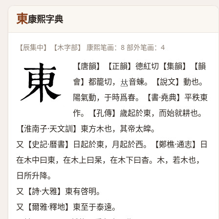
東
康熙字典
【辰集中】【木字部】 康熙笔画：8 部外笔画：4
【唐韻】【正韻】德紅切【集韻】【韻
會】都籠切，
音蝀。【說文】動也。
𠀤
陽氣動，于時爲春。【書·堯典】平秩東
作。【孔傳】歲起於東，而始就耕也。
【淮南子·天文訓】東方木也，其帝太皡。
又【史記·曆書】日起於東，月起於西。【鄭樵·通志】日
在木中曰東，在木上曰杲，在木下曰杳。木，若木也，
日所升降。
又【詩·大雅】東有啓明。
又【爾雅·釋地】東至于泰遠。