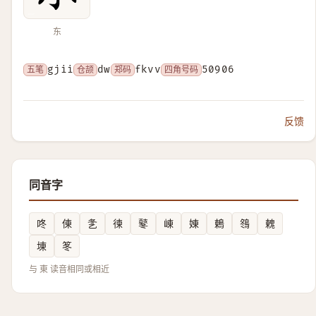
东
五笔
gjii
仓颉
dw
郑码
fkvv
四角号码
50906
反馈
同音字
咚
倲
㐑
徚
鼕
崠
娻
鶫
䳉
䰤
埬
笗
与 東 读音相同或相近