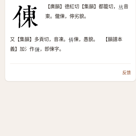
【廣韻】德紅切【集韻】都籠切，
音
𠀤
東。儱倲，儜劣貌。
又【集韻】多貢切，音凍。
倲，愚貌。 【韻譜本
𢙱
義】加氵作
，卽倲字。
𠍀
反馈