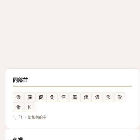
同部首
傂
儣
促
侀
㒁
傋
㑿
儂
俢
㑽
偸
位
与「亻」部相关的字
热搜