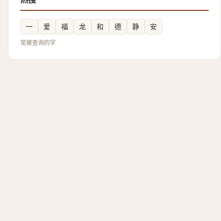
一
爱
福
龙
和
德
静
安
常被查询的字