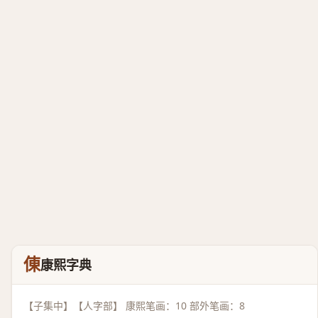
倲
康熙字典
【子集中】【人字部】 康熙笔画：10 部外笔画：8