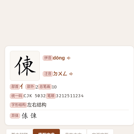
拼音
dōng
注音
ㄉㄨㄥ
亻
部首
部外
总笔画
2
10
统一码
CJK 5032
笔顺
3212511234
字形结构
左右结构
异体