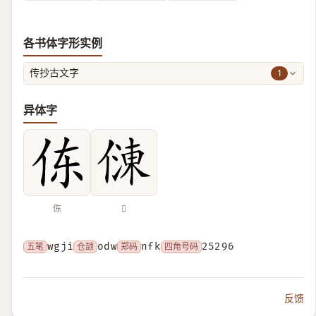
各书体字形实例
1
传抄古文字
异体字
㑈
𠍀
五笔
wgji
仓颉
odw
郑码
nfk
四角号码
25296
反馈