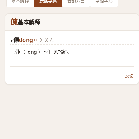
基本解释
康熙字典
音韵方言
字源字形
倲
基本解释
倲
dōng
ㄉㄨㄥ
●
〔儱（ lòng ）～〕见“
儱
”。
反馈