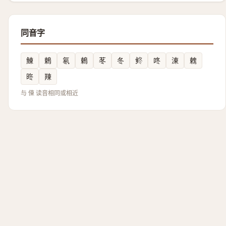
同音字
鯟
鶫
氡
鶇
苳
冬
鿴
咚
涷
䰤
昸
䍶
与 倲 读音相同或相近