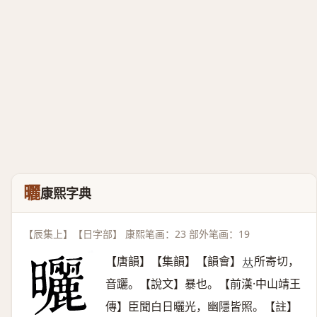
曬
康熙字典
【辰集上】【日字部】 康熙笔画：23 部外笔画：19
【唐韻】【集韻】【韻會】
所寄切，
𠀤
音躧。【說文】暴也。【前漢·中山靖王
傳】臣聞白日曬光，幽隱皆照。【註】