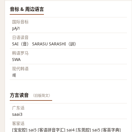
音标 & 周边语言
国际音标
ʂĄi˥˧
日语读音
SAI（音） SARASU SARASHI（訓）
韩语罗马
SWA
现代韩语
쇄
方言读音
（旧版简文）
广东话
saai3
客家话
[宝安腔] sai5 [客语拼音字汇] sai4 [东莞腔] sai5 [客英字典]