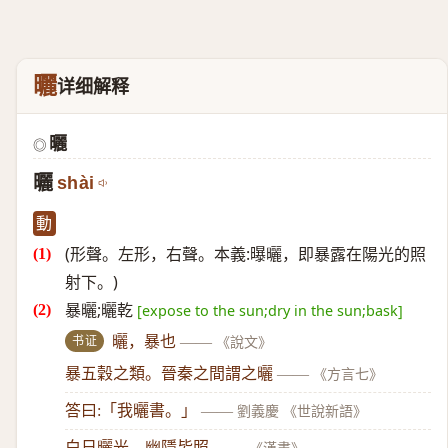
曬
详细解释
曬
◎
曬
shài
動
(形聲。左形，右聲。本義:曝曬，即暴露在陽光的照
射下。)
暴曬;曬乾
[expose to the sun;dry in the sun;bask]
书证
曬，暴也
——
《說文》
暴五穀之類。晉秦之間謂之曬
——
《方言七》
答曰:「我曬書。」
——
劉義慶 《世說新語》
白日曬光，幽隱皆照
——