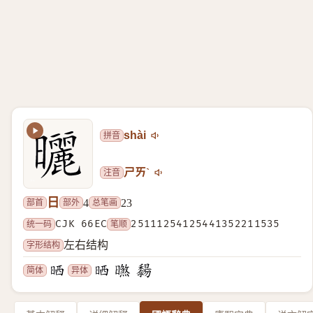
拼音
shài
注音
ㄕㄞˋ
日
部首
部外
总笔画
4
23
统一码
CJK 66EC
笔顺
25111254125441352211535
字形结构
左右结构
简体
异体