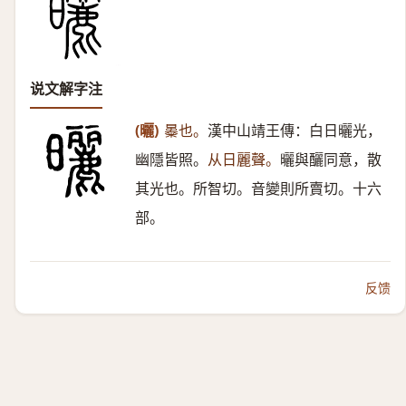
说文解字注
(曬)
㬥也。
漢中山靖王傳：白日曬光，
幽隱皆照。
从日麗聲。
曬與釃同意，散
其光也。所智切。音變則所賣切。十六
部。
反馈