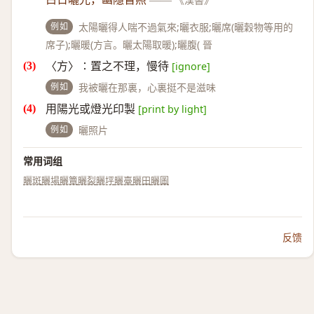
《漢書》
例如
太陽曬得人喘不過氣來;曬衣服;曬席(曬穀物等用的
席子);曬暖(方言。曬太陽取暖);曬腹( 晉
〈方〉∶置之不理，慢待
[ignore]
例如
我被曬在那裏，心裏挺不是滋味
用陽光或燈光印製
[print by light]
例如
曬照片
常用词组
曬斑
曬場
曬簟
曬裂
曬坪
曬臺
曬田
曬圖
反馈