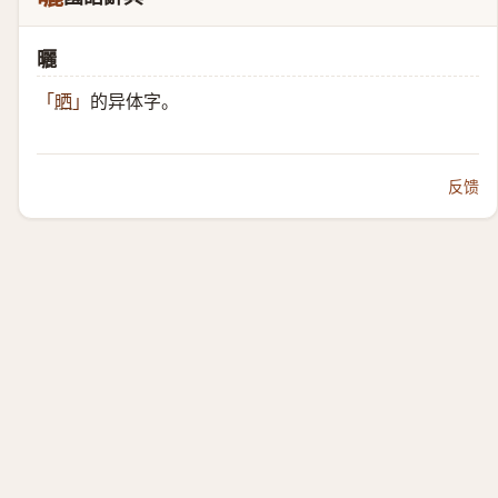
曬
的异体字。
「
晒
」
反馈