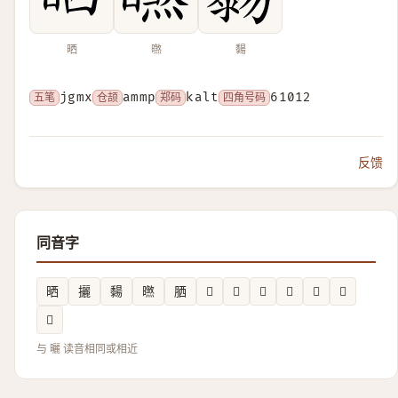
晒
㬠
䵘
五笔
jgmx
仓颉
ammp
郑码
kalt
四角号码
61012
反馈
同音字
晒
攦
䵘
㬠
𦚵
𨢦
𧜁
𠱡
𫊷
𩂃
𳌔
𬓸
与 曬 读音相同或相近