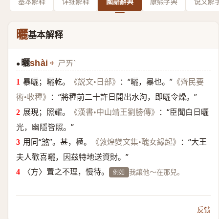
基本解释
详细解释
國語辭典
康熙字典
说文解
曬
基本解释
曬
shài
ㄕㄞˋ
●
暴曬；曬乾。
：“曬，㬥也。”
《説文•日部》
《齊民要
：“將種前二十許日開出水淘，即曬令燥。”
術•收種》
展現；照耀。
：“臣聞白日曬
《漢書•中山靖王劉勝傳》
光，幽隱皆照。”
用同“
煞
”。甚，極。
：“大王
《敦煌變文集•醜女緣起》
夫人歡喜曬，因茲特地送資財。”
〈方〉置之不理，慢待。
我讓他～在那兒。
例如
反馈