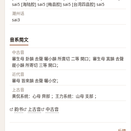
sai5 [海陆腔] sai5 [梅县腔] sai5 [台湾四县腔] sai5
潮州话
sai3
音系简文
中古音
審生母 卦韻 去聲 曬小韻 所賣切 二等 開口；審生母 寘韻 去聲
屣小韻 所寄切 三等 開口；
近代音
審母 皆來韻 去聲 曬小空；
上古音
黄侃系统：心母 齊部 ；王力系统：山母 支部 ；
韵书
上古音
中古音
反馈