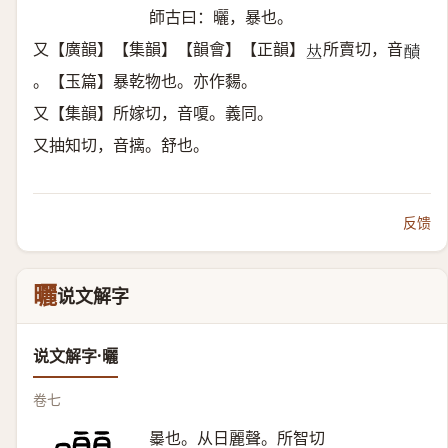
師古曰：曬，暴也。
又【廣韻】【集韻】【韻會】【正韻】
所賣切，音
𠀤
𨢦
。【玉篇】暴乾物也。亦作䵘。
又【集韻】所嫁切，音嗄。義同。
又抽知切，音摛。舒也。
反馈
曬
说文解字
说文解字·曬
卷七
㬥也。从日麗聲。所智切