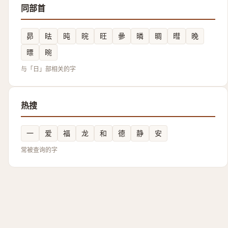
同部首
昴
㫢
旽
晥
旺
曑
暽
晭
暳
晚
㬓
晼
与「日」部相关的字
热搜
一
爱
福
龙
和
德
静
安
常被查询的字