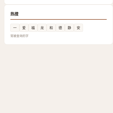
热搜
一
爱
福
龙
和
德
静
安
常被查询的字