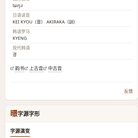
tɕiŋ˨˩˦
日语读音
KEI KYOU（音） AKIRAKA（訓）
韩语罗马
KYENG
现代韩语
경
韵书
上古音
中古音
反馈
暻
字源字形
字源演变