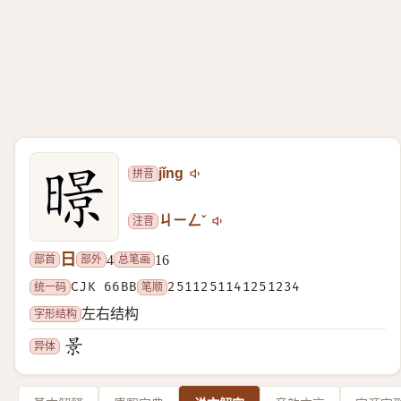
拼音
jǐng
注音
ㄐㄧㄥˇ
日
部首
部外
总笔画
4
16
统一码
CJK 66BB
笔顺
2511251141251234
字形结构
左右结构
异体