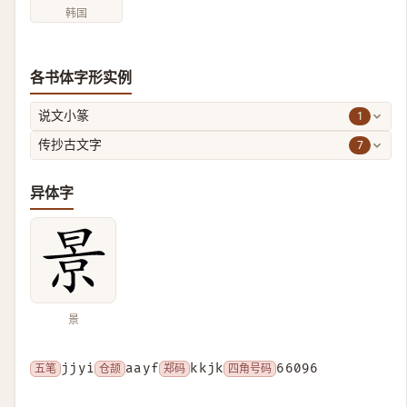
韩国
各书体字形实例
1
说文小篆
7
传抄古文字
异体字
景
五笔
jjyi
仓颉
aayf
郑码
kkjk
四角号码
66096