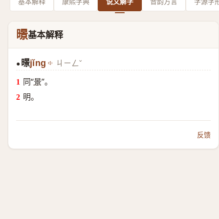
基本解释
康熙字典
说文解字
音韵方言
字源字
暻
基本解释
暻
jǐng
ㄐㄧㄥˇ
●
同“
景
”。
明。
反馈