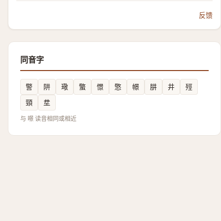
反馈
同音字
警
阱
璥
蟼
憬
憼
幜
肼
井
殌
頸
坓
与 暻 读音相同或相近