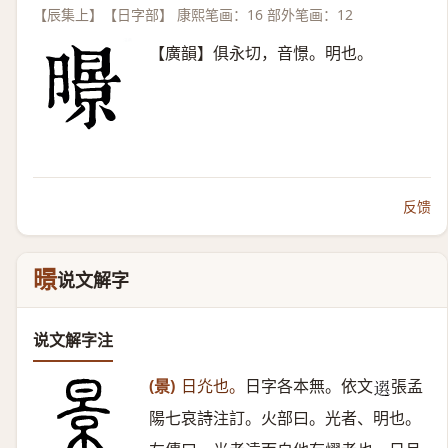
【辰集上】【日字部】 康熙笔画：16 部外笔画：12
【廣韻】俱永切，音憬。明也。
反馈
暻
说文解字
说文解字注
(景)
日灮也。
日字各本無。依文
張孟
𨕖
陽七哀詩注訂。火部曰。光者、明也。