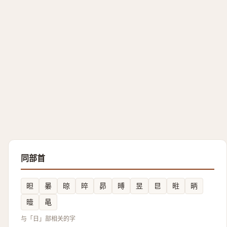
同部首
㫜
㬧
晾
晬
昴
㬍
昱
㫐
暀
昞
曀
㫣
与「日」部相关的字