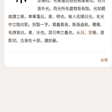
左傳曰。光者遠而自他有燿者也。日月
皆外光。而光所在處物皆有陰。光如鏡
故謂之景。車舝箋云。景、明也。後人名陽曰光。名光
中之陰曰影。別製一字。異義異音。斯爲過矣。爾雅、
毛詩皆曰。景、大也。其引伸之義也。
从日。京聲。
居
影切。古音在十部。讀如姜。
反馈