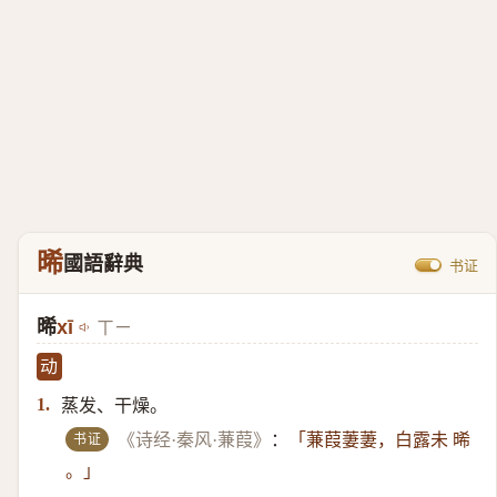
晞
國語辭典
书证
晞
xī
ㄒㄧ
动
蒸发、干燥。
1.
书证
《诗经·秦风·蒹葭》
：
「蒹葭萋萋，白露未 晞
。」