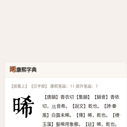
晞
康熙字典
【辰集上】【日字部】 康熙笔画：11 部外笔画：7
【唐韻】香衣切【集韻】【韻會】香依
切，
音希。【說文】乾也。【詩·秦
𠀤
風】白露未晞。【傳】晞，乾也。【禮·
玉藻】髮晞用象櫛。【註】晞，乾也。