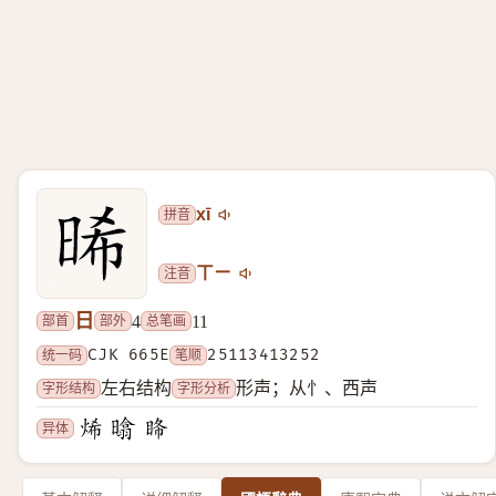
拼音
xī
注音
ㄒㄧ
日
部首
部外
总笔画
4
11
统一码
CJK 665E
笔顺
25113413252
字形结构
字形分析
左右结构
形声；从忄、西声
异体