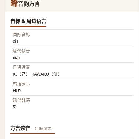
晞
音韵方言
音标 & 周边语言
国际音标
ɕi˥
唐代读音
xiəi
日语读音
KI（音） KAWAKU（訓）
韩语罗马
HUY
现代韩语
희
方言读音
（旧版简文）