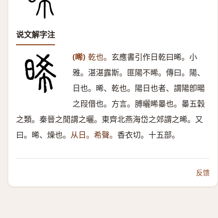
说文解字注
(晞)
乾也。
玄應書引作日乾曰晞。小
雅。湛湛露斯。匪陽不晞。傳曰。陽、
日也。晞、乾也。陽日也者、謂陽卽暘
之叚借也。方言。膊曬晞㬥也。㬥五穀
之類。秦晉之閒謂之曬。東齊北燕海岱之郊謂之晞。又
曰。晞、燥也。
从日。希聲。
香衣切。十五部。
反馈