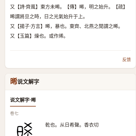
又【詩·齊風】東方未晞。【傳】晞，明之始升。【疏】
晞謂將旦之時，日之光氣始升于上。
又【揚子·方言】晞，暴也。東齊、北燕之閒謂之晞。
又【玉篇】燥也。或作烯。
反馈
晞
说文解字
说文解字·晞
卷七
乾也。从日希聲。香衣切