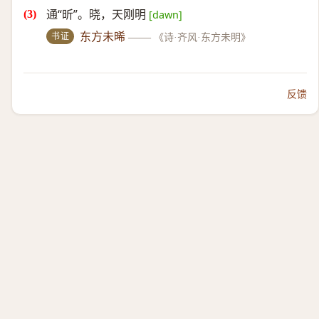
通“昕”。晓，天刚明
[dawn]
书证
东方未晞
——
《诗·齐风·东方未明》
反馈