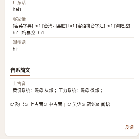
广东话
hei1
客家话
[客英字典] hi1 [台湾四县腔] hi1 [客语拼音字汇] hi1 [海陆腔]
hi1 [梅县腔] hi1
潮州话
hi1
音系简文
上古音
黄侃系统：曉母 灰部 ；王力系统：曉母 微部 ；
韵书
上古音
中古音
吴语
赣语
闽语
|
反馈