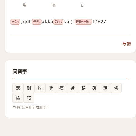
烯
㬛
𥅹
五笔
jqdh
仓颉
akkb
郑码
kogl
四角号码
64027
反馈
同音字
䵱
㓾
㶼
淅
瘜
㛓
獡
磎
琋
皙
浠
猎
与 晞 读音相同或相近