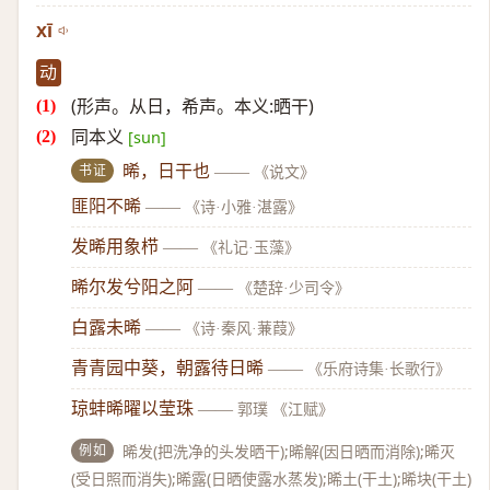
xī
动
(形声。从日，希声。本义:晒干)
同本义
[sun]
书证
晞，日干也
——
《说文》
匪阳不晞
——
《诗·小雅·湛露》
发晞用象栉
——
《礼记·玉藻》
晞尔发兮阳之阿
——
《楚辞·少司令》
白露未晞
——
《诗·秦风·蒹葭》
青青园中葵，朝露待日晞
——
《乐府诗集·长歌行》
琼蚌晞曜以莹珠
——
郭璞 《江赋》
例如
晞发(把洗净的头发晒干);晞解(因日晒而消除);晞灭
(受日照而消失);晞露(日晒使露水蒸发);晞土(干土);晞块(干土)