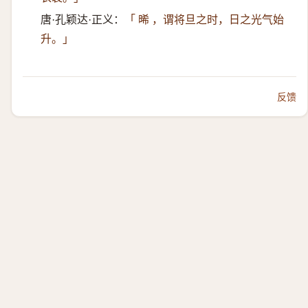
唐·孔颖达·正义：
「 晞 ，谓将旦之时，日之光气始
升。」
反馈