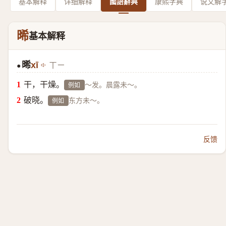
基本解释
详细解释
國語辭典
康熙字典
说文解
晞
基本解释
晞
xī
ㄒㄧ
●
干，干燥。
～发。晨露未～。
例如
破晓。
东方未～。
例如
反馈