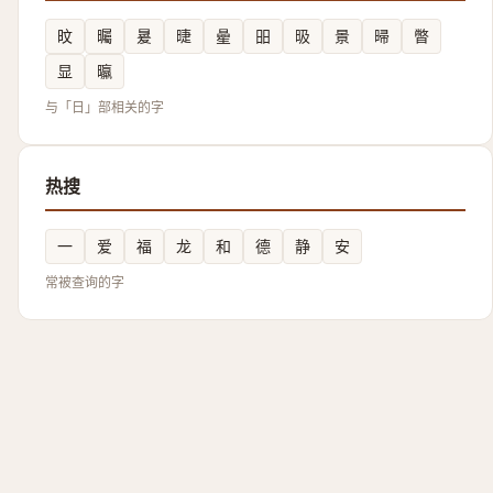
旼
曯
㬊
㫸
曐
昍
昅
㬌
㫶
暼
显
㬯
与「日」部相关的字
热搜
一
爱
福
龙
和
德
静
安
常被查询的字