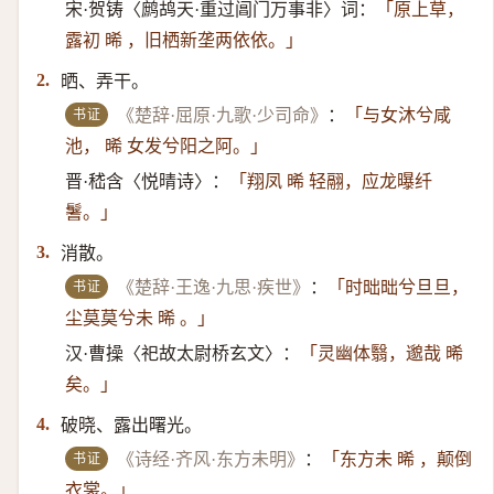
宋·贺铸〈鹧鸪天·重过阊门万事非〉词：
「原上草，
露初 晞 ，旧栖新垄两依依。」
晒、弄干。
2.
书证
《楚辞·屈原·九歌·少司命》
：
「与女沐兮咸
池， 晞 女发兮阳之阿。」
晋·嵇含〈悦晴诗〉：
「翔凤 晞 轻翮，应龙曝纤
鬐。」
消散。
3.
书证
《楚辞·王逸·九思·疾世》
：
「时昢昢兮旦旦，
尘莫莫兮未 晞 。」
汉·曹操〈祀故太尉桥玄文〉：
「灵幽体翳，邈哉 晞
矣。」
破晓、露出曙光。
4.
书证
《诗经·齐风·东方未明》
：
「东方未 晞 ，颠倒
衣裳。」