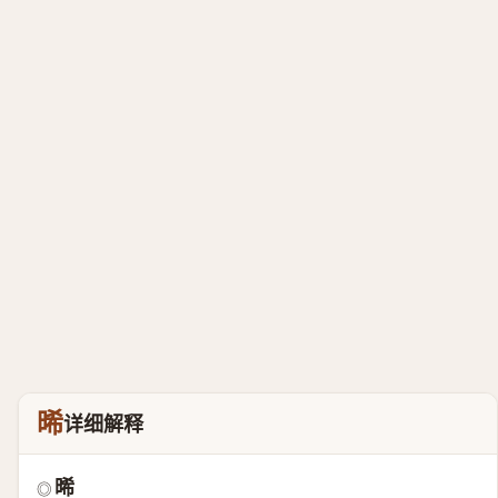
晞
详细解释
晞
◎