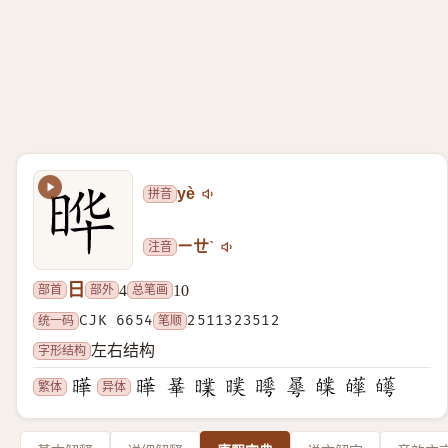
拼音
yè
注音
ㄧㄝˋ
日
部首
部外
总笔画
4
10
统一码
CJK 6654
笔顺
2511323512
字形结构
左右结构
繁体
异体