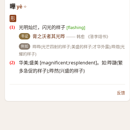
曄
yè
形
光明灿烂，闪光的样子
[flashing]
书证
膏之沃者其光晔
——
韩愈 《答李翊书》
例如
晔晔(光芒四射的样子;美盛的样子;才华外露);晔煜(光
耀的样子)
华美;盛美 [magnificent;resplendent]。如:晔踕(繁
多急促的样子);晔然(兴盛的样子)
反馈