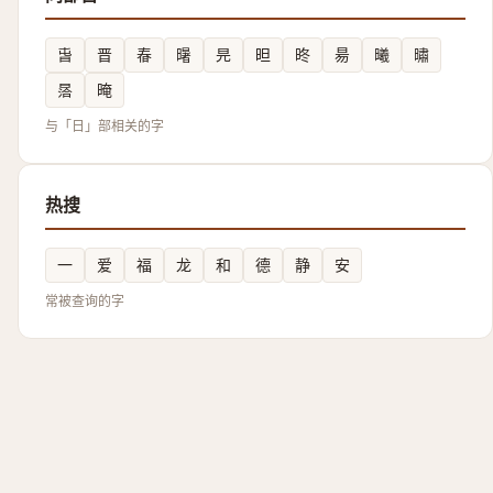
旾
晋
㫪
龧
㫕
㫜
昸
昜
曦
㬘
㬁
晻
与「日」部相关的字
热搜
一
爱
福
龙
和
德
静
安
常被查询的字