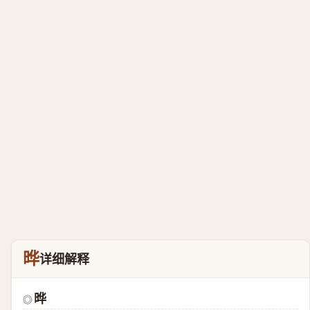
晔
详细解释
晔
◎