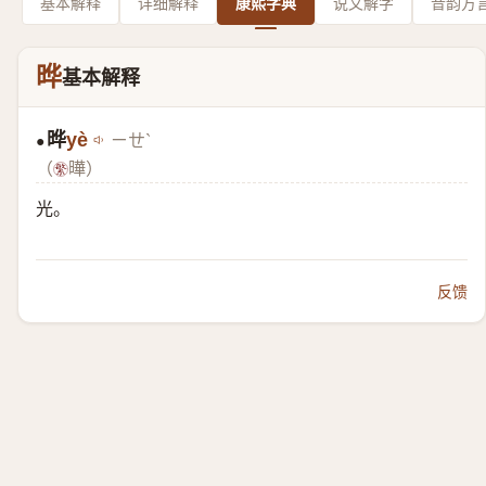
基本解释
详细解释
康熙字典
说文解字
音韵方
晔
基本解释
晔
yè
ㄧㄝˋ
●
（
曄）
光。
反馈