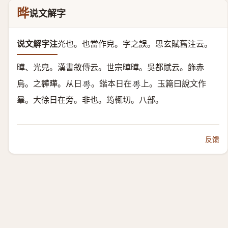
晔
说文解字
说文解字注
灮也。
也當作皃。字之誤。思玄賦舊注云。
曄、光皃。漢書敘傳云。世宗曄曄。吳都賦云。飾赤
烏。之韡曄。
从日
。
鍇本日在
上。玉篇曰說文作
𠌶
𠌶
曅。大徐日在旁。非也。筠輒切。八部。
反馈