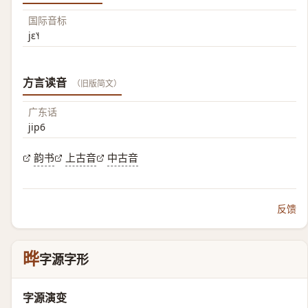
国际音标
jɛ˥˧
方言读音
（旧版简文）
广东话
jip6
韵书
上古音
中古音
反馈
晔
字源字形
字源演变