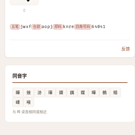
𤾼
五笔
jwxf
仓颉
aopj
郑码
knre
四角号码
64041
反馈
同音字
皣
掖
洂
璍
鐷
䥟
䁋
曄
鵺
䊦
嶫
㖡
与 晔 读音相同或相近