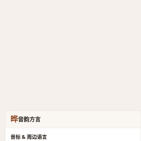
晔
音韵方言
音标 & 周边语言