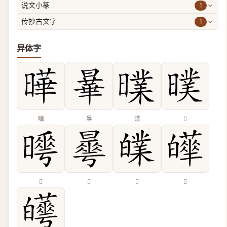
1
说文小篆
1
传抄古文字
异体字
曄
曅
曗
𣊪
𣋌
𣋓
𤾧
𤾴