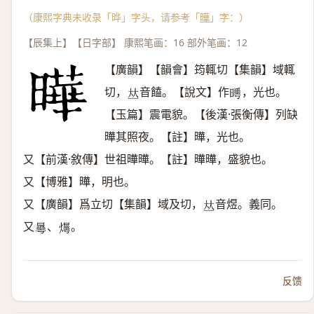
（康熙字典未收录「晔」字头，请参考「
曄
」字：）
【辰集上】【日字部】 康熙笔画：16 部外笔画：12
【廣韻】【韻會】筠輒切【集韻】域輒
切，
音饁。【說文】作
，光也。
𠀤
𣋌
【玉篇】震電貌。【後漢·張衡傳】列缺
曄其照夜。【註】曄，光也。
又【前漢·敘傳】世祖曄曄。【註】曄曄，盛貌也。
又【博雅】曄，明也。
又【廣韻】爲立切【集韻】域及切，
音煜。義同。
𠀤
又
、
。
𣋓
𤑼
反馈