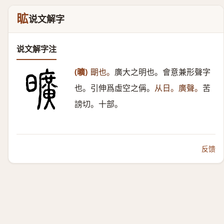
昿
说文解字
说文解字注
(曠)
朙也。
廣大之明也。會意兼形聲字
也。引伸爲虛空之偁。
从日。廣聲。
苦
謗切。十部。
反馈