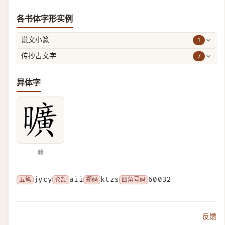
各书体字形实例
1
说文小篆
7
传抄古文字
异体字
曠
五笔
jycy
仓颉
aii
郑码
ktzs
四角号码
60032
反馈