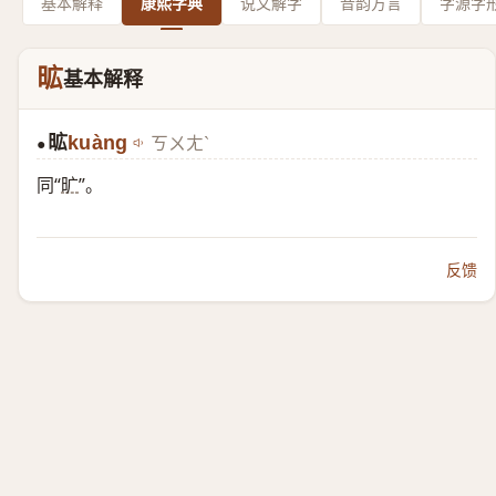
基本解释
康熙字典
说文解字
音韵方言
字源字
昿
基本解释
昿
kuàng
ㄎㄨㄤˋ
●
同“
旷
”。
反馈