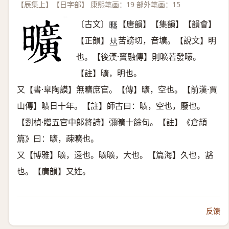
【辰集上】【日字部】 康熙笔画：19 部外笔画：15
〔古文〕
【唐韻】【集韻】【韻會】
𣊥
【正韻】
苦謗切，音壙。【說文】明
𠀤
也。【後漢·竇融傳】則曠若發曚。
【註】曠，明也。
又【書·臯陶謨】無曠庶官。【傳】曠，空也。【前漢·賈
山傳】曠日十年。【註】師古曰：曠，空也，廢也。
【劉楨·贈五官中郞將詩】彌曠十餘旬。【註】《倉頡
篇》曰：曠，疎曠也。
又【博雅】曠，遠也。曠曠，大也。【篇海】久也，豁
也。【廣韻】又姓。
反馈