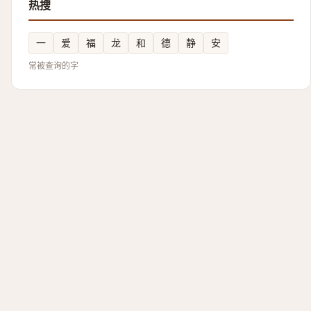
热搜
一
爱
福
龙
和
德
静
安
常被查询的字