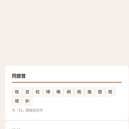
同部首
晐
昱
旼
㬍
晪
昞
暁
晚
㬩
晤
暭
昈
与「日」部相关的字