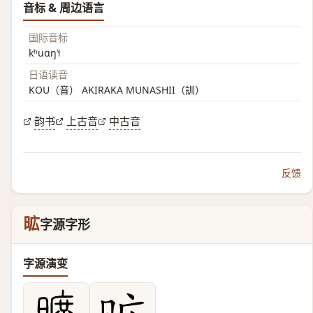
音标 & 周边语言
国际音标
kʰuɑŋ˥˧
日语读音
KOU（音） AKIRAKA MUNASHII（訓）
韵书
上古音
中古音
反馈
昿
字源字形
字源演变