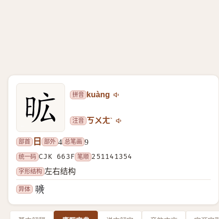
拼音
kuàng
注音
ㄎㄨㄤˋ
日
部首
部外
总笔画
4
9
统一码
CJK 663F
笔顺
251141354
字形结构
左右结构
异体