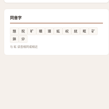
同音字
黋
贶
旷
曠
㼅
絋
岲
絖
眶
矿
鋛
丱
与 昿 读音相同或相近