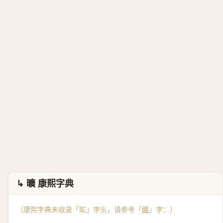
↳ 曠 康熙字典
（康熙字典未收录「昿」字头，请参考「
曠
」字：）