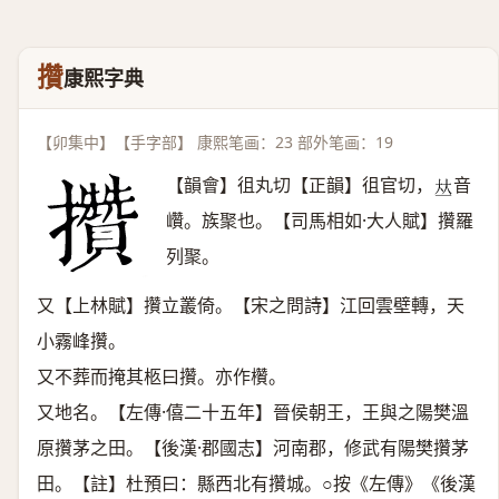
攢
康熙字典
【卯集中】【手字部】 康熙笔画：23 部外笔画：19
【韻會】徂丸切【正韻】徂官切，
音
𠀤
巑。族聚也。【司馬相如·大人賦】攢羅
列聚。
又【上林賦】攢立叢倚。【宋之問詩】江回雲壁轉，天
小霧峰攢。
又不葬而掩其柩曰攢。亦作欑。
又地名。【左傳·僖二十五年】晉侯朝王，王與之陽樊溫
原攢茅之田。【後漢·郡國志】河南郡，修武有陽樊攢茅
田。【註】杜預曰：縣西北有攢城。○按《左傳》《後漢