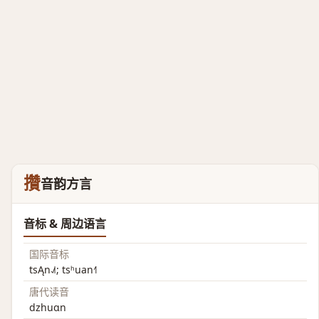
攢
音韵方言
音标 & 周边语言
国际音标
tsĄn˨˩˦; tsʰuan˧˥
唐代读音
dzhuɑn