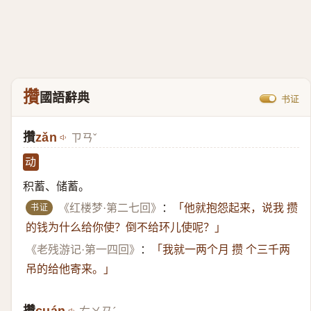
攢
國語辭典
书证
攢
zǎn
ㄗㄢˇ
动
积蓄、储蓄。
书证
《红楼梦·第二七回》
：
「他就抱怨起来，说我 攒
的钱为什么给你使？倒不给环儿使呢？」
《老残游记·第一四回》
：
「我就一两个月 攒 个三千两
吊的给他寄来。」