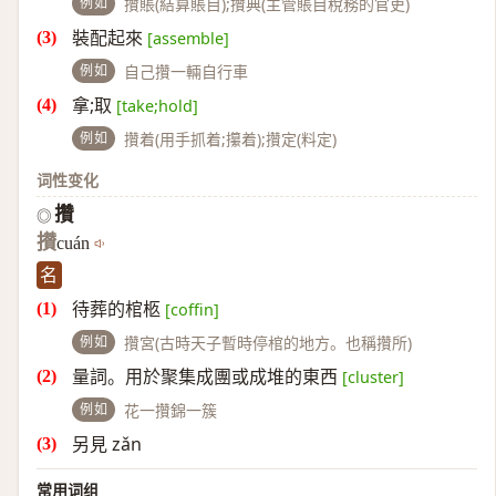
例如
攢賬(結算賬目);攢典(主管賬目稅務的官吏)
裝配起來
[assemble]
例如
自己攢一輛自行車
拿;取
[take;hold]
例如
攢着(用手抓着;攥着);攢定(料定)
词性变化
攢
◎
攅
cuán
名
待葬的棺柩
[coffin]
例如
攢宮(古時天子暫時停棺的地方。也稱攢所)
量詞。用於聚集成團或成堆的東西
[cluster]
例如
花一攢錦一簇
另見 zǎn
常用词组