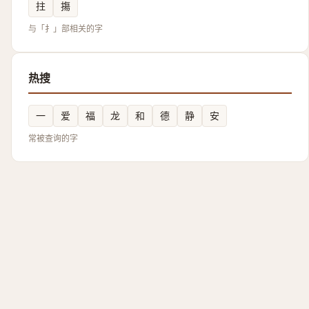
拄
摥
与「扌」部相关的字
热搜
一
爱
福
龙
和
德
静
安
常被查询的字