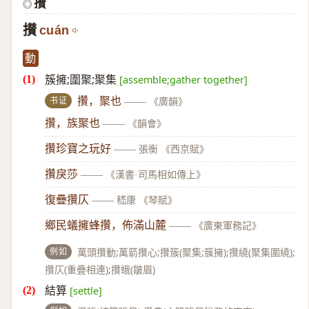
攢
◎
攅
cuán
動
簇擁;圍聚;聚集
[assemble;gather together]
书证
攢，聚也
——
《廣韻》
攢，族聚也
——
《韻會》
攢珍寶之玩好
——
張衡 《西京賦》
攢戾莎
——
《漢書·司馬相如傳上》
復疊攢仄
——
嵇康 《琴賦》
鄉民蟻擁蜂攢，佈滿山麓
——
《廣東軍務記》
例如
萬頭攢動;萬箭攢心;攢簇(聚集;簇擁);攢繞(聚集圍繞);
攢仄(重疊相連);攢蛾(皺眉)
結算
[settle]