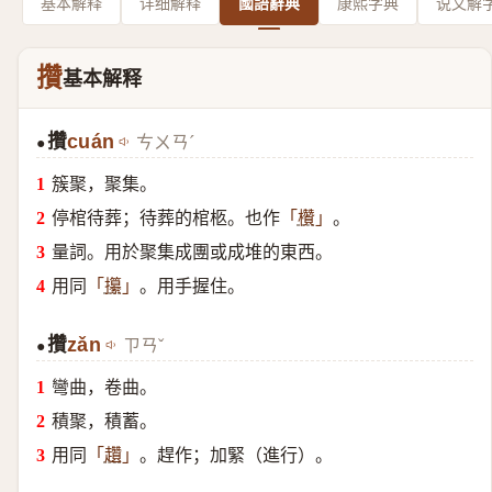
基本解释
详细解释
國語辭典
康熙字典
说文解
攢
基本解释
攢
cuán
ㄘㄨㄢˊ
●
簇聚，聚集。
停棺待葬；待葬的棺柩。也作
。
「
欑
」
量詞。用於聚集成團或成堆的東西。
用同
。用手握住。
「
攥
」
攢
zǎn
ㄗㄢˇ
●
彎曲，卷曲。
積聚，積蓄。
用同
。趕作；加緊（進行）。
「
趲
」