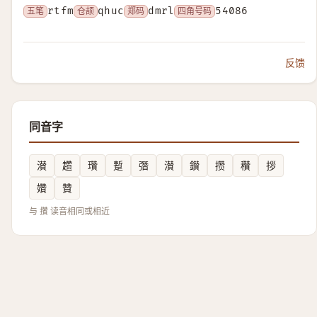
五笔
rtfm
仓颉
qhuc
郑码
dmrl
四角号码
54086
反馈
同音字
濽
趱
瓚
蹔
㣅
濽
鑚
攒
穳
拶
㜺
贊
与 攢 读音相同或相近