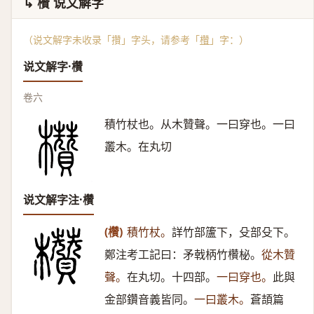
↳ 欑 说文解字
（说文解字未收录「攢」字头，请参考「
欑
」字：）
说文解字·欑
卷六
積竹杖也。从木贊聲。一曰穿也。一曰
叢木。在丸切
说文解字注·欑
(欑)
積竹杖。
詳竹部籚下，殳部殳下。
鄭注考工記曰：矛戟柄竹欑柲。
從木贊
聲。
在丸切。十四部。
一曰穿也。
此與
金部鑽音義皆同。
一曰叢木。
蒼頡篇