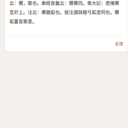
云：欑，聚也。衆經音義云：儹欑同。喪大記：君殯欑
至於上。注云：欑猶菆也。按注謂與檀弓菆塗同也。欑
菆叢皆聚意。
反馈