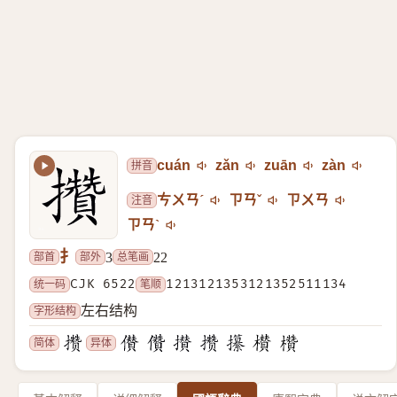
拼音
cuán
zǎn
zuān
zàn
注音
ㄘㄨㄢˊ
ㄗㄢˇ
ㄗㄨㄢ
ㄗㄢˋ
扌
部首
部外
总笔画
3
22
统一码
CJK 6522
笔顺
1213121353121352511134
字形结构
左右结构
简体
异体