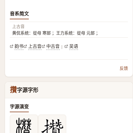
音系简文
上古音
黄侃系统：從母 寒部 ；王力系统：從母 元部 ；
韵书
上古音
中古音
吴语
|
反馈
攢
字源字形
字源演变