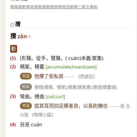
攢簇
攢動
攢盒
攢集
攢聚
攢眉
攢眉苦臉
攢三聚五
攢射
攢
◎
攢
zǎn
動
(形聲。從手，贊聲。( cuán)本義:聚集)
積聚，積蓄
[accumulate;hoard;save]
书证
他攢了些私房
——
《西遊記》
例如
攢積(積攢。積聚);攢糞(積累糞);攢錢(積蓄錢)
彎曲，捲曲
[coil;curl]
书证
提其耳而四足攢者良，以長則懶也
——
清·方
以智 《物理小識》
另見 cuán