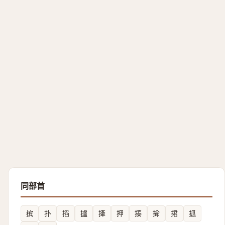
同部首
摈
扑
搯
攎
撁
押
揍
掵
捃
㧓