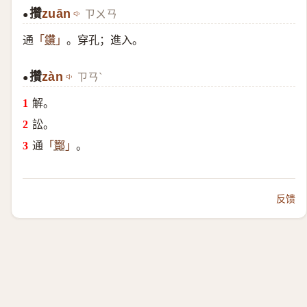
攢
zuān
ㄗㄨㄢ
●
通
。穿孔；進入。
「
鑽
」
攢
zàn
ㄗㄢˋ
●
解。
訟。
通
。
「
酇
」
反馈