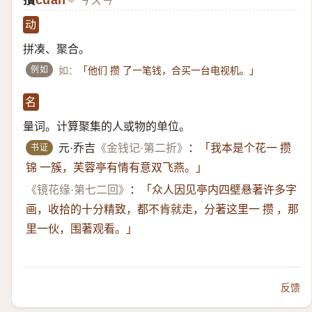
攢
cuán
ㄘㄨㄢˊ
动
拼凑、聚合。
例如
如：
「他们 攒 了一笔钱，合买一台电视机。」
名
量词。计算聚集的人或物的单位。
书证
元·乔吉
《金钱记·第二折》
：
「我本是个花一 攒
锦 一簇，芙蓉亭有情有意双飞燕。」
《镜花缘·第七二回》
：
「众人因见亭内四壁悬著许多字
画，收拾的十分精致，都不肯就走，分著这里一 攒 ，那
里一伙，围著观看。」
反馈