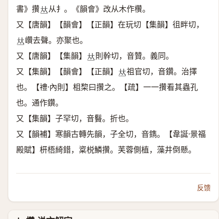
書》攢
从扌。《韻會》改从木作欑。
𠀤
又【唐韻】【韻會】【正韻】在玩切【集韻】徂畔切，
巑去聲。亦聚也。
𠀤
又【唐韻】【集韻】
則幹切，音贊。義同。
𠀤
又【集韻】【韻會】【正韻】
祖官切，音鑽。治擇
𠀤
也。【禮·內則】柤棃曰攢之。【疏】一一攢看其蟲孔
也。通作鑽。
又【集韻】子罕切，音䰖。折也。
又【韻補】寒韻古轉先韻，子全切，音鐫。【韋誕·景福
殿賦】枅梧綺錯，楶棁鱗攢。芙蓉側植，藻井倒懸。
反馈