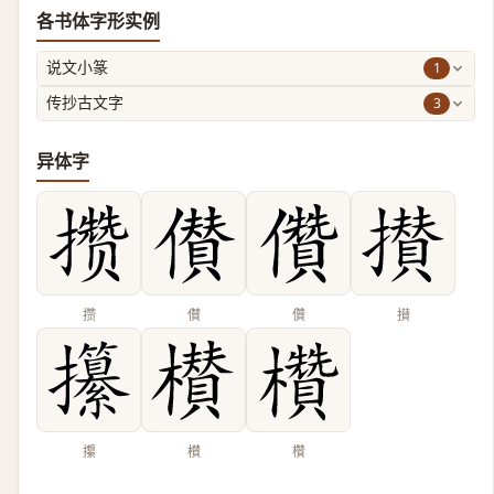
各书体字形实例
1
说文小篆
3
传抄古文字
异体字
攒
儧
儹
攅
攥
櫕
欑