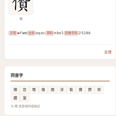
儹
五笔
wfwm
仓颉
oqoc
郑码
nbol
四角号码
25286
反馈
同音字
攅
㤰
噆
揝
撍
㳨
昝
攢
攒
桚
趲
寁
与 儧 读音相同或相近