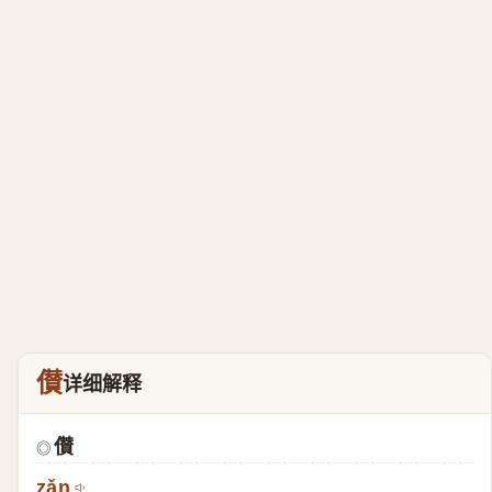
儧
详细解释
儧
◎
zǎn