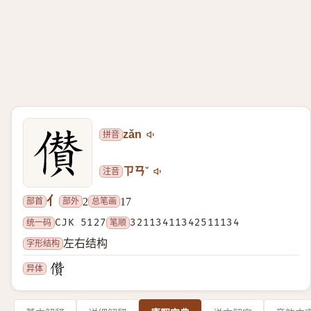
拼音
zǎn
注音
ㄗㄢˇ
亻
部首
部外
总笔画
2
17
统一码
CJK 5127
笔顺
32113411342511134
字形结构
左右结构
异体