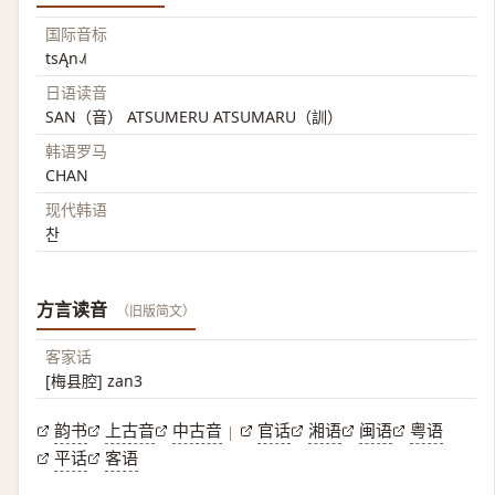
国际音标
tsĄn˨˩˦
日语读音
SAN（音） ATSUMERU ATSUMARU（訓）
韩语罗马
CHAN
现代韩语
찬
方言读音
（旧版简文）
客家话
[梅县腔] zan3
韵书
上古音
中古音
官话
湘语
闽语
粤语
|
平话
客语