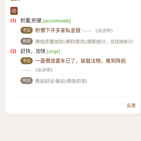
动
积蓄;积聚
[accumulate]
书证
积儧下许多家私金银
——
《水浒传》
例如
儧钱(积蓄钱财);儧积(聚敛);儧那(统计，总括地核计)
赶快，加快
[urge]
书证
一面儧造雷车已了，装载法物，推到阵前
——
《水浒传》
例如
儧运(赶运;催运);儧造(赶造)
反馈