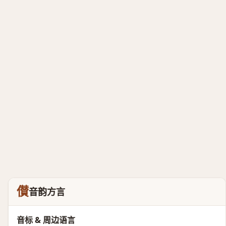
儧
音韵方言
音标 & 周边语言