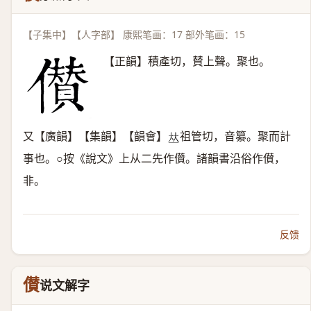
【子集中】【人字部】 康熙笔画：17 部外笔画：15
【正韻】積產切，賛上聲。聚也。
又【廣韻】【集韻】【韻會】
祖管切，音纂。聚而計
𠀤
事也。○按《說文》上从二先作儹。諸韻書沿俗作儧，
非。
反馈
儧
说文解字