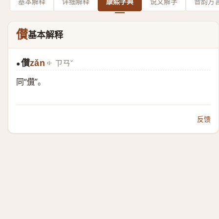
基本解释
详细解释
康熙字典
说文解字
音韵方
儧
基本解释
儧
zǎn
ㄗㄢˇ
●
同“
儹
”。
反馈