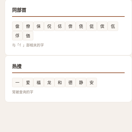
同部首
傖
僚
俫
㑆
俧
倴
侥
侹
傧
佤
俘
価
与「亻」部相关的字
热搜
一
爱
福
龙
和
德
静
安
常被查询的字