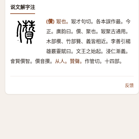
说文解字注
(儹)
冣也。
冣才句切。各本誤作最。今
正。廣韵曰。儹、聚也。冣聚古通用。
木部欑、竹部籫、義皆相近。李善引楊
雄覈靈賦曰。文王之始起。浸仁漸義。
會賢儹智。儹音攢。
从人。贊聲。
作管切。十四部。
反馈