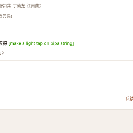
府詩集·丁仙芝·江南曲》
近旁邊)
按捺
[make a light tap on pipa string]
行》
反