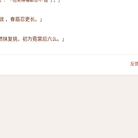
 」
「他笑得嘴都合不 拢 了。」
 拢 ，春眉忍更长。」
撚抹复挑，初为霓裳后六么。」
反