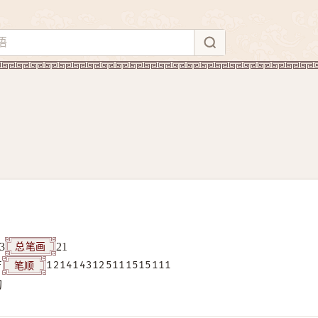
总笔画
3
21
笔顺
F
1214143125111515111
构