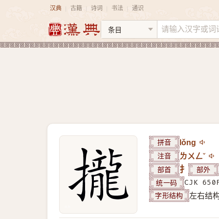
汉典
古籍
诗词
书法
通识
|
|
|
|
拼音
lǒng
注音
ㄌㄨㄥˇ
部首
扌
部外
统一码
CJK 650
字形结构
左右结