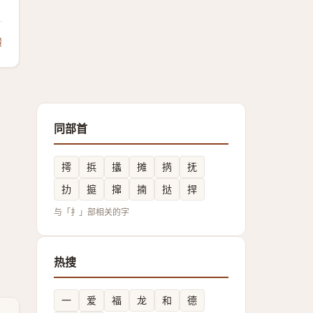
馈
同部首
摴
捠
攭
摊
㨅
抚
扐
㨩
撺
揇
挞
捍
与「扌」部相关的字
热搜
一
爱
福
龙
和
德