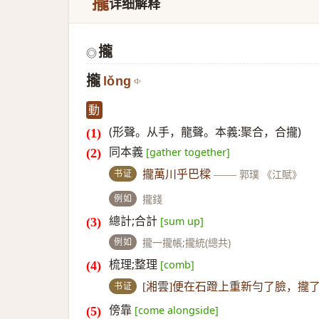
攏
详细解释
攏
◎
攏
lǒng
動
(形聲。从手，龍聲。本義:聚合，合攏)
同本義
[gather together]
书证
攏萬川乎巴樑
——
郭璞 《江賦》
例如
攏錢
總計;合計
[sum up]
例如
攏一攏帳;攏統(總共)
梳理;整理
[comb]
书证
[湘雲]便在石蹬上重新勻了臉，攏
傍靠
[come alongside]