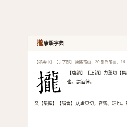
攏
康熙字典
【卯集中】【手字部】 康熙笔画：20 部外笔画：16
【唐韻】【正韻】力董切【集
也。謂酒律。
又【集韻】【韻會】
盧東切，音聾。理也。
𠀤