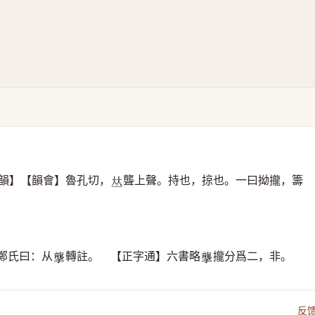
韻】【韻會】魯孔切，
聾上聲。持也，掠也。一曰拗攏，籌
𠀤
鄭氏曰：从
轉註。 【正字通】六書略
攏分爲二，非。
𢸭
𢸭
反