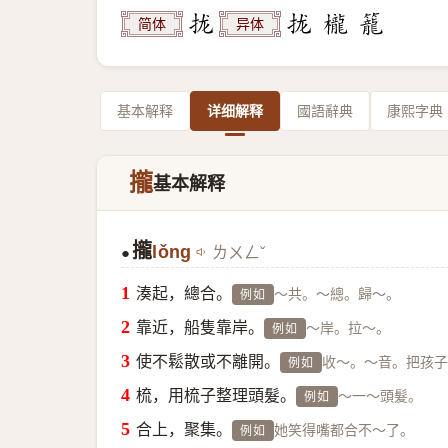
简体
异体
基本解释
详细解释
國語辭典
康熙字典
攏
基本解释
攏
lǒng
ㄌㄨㄥˇ
●
湊起，總合。
～共。～總。歸～。
例如
靠近，船隻靠岸。
～岸。拉～。
例如
使不鬆散或不離開。
收～。～音。把孩子
例如
梳，用梳子整理頭髮。
～一～頭髮。
例如
合上，聚集。
她笑得嘴都合不～了。
例如