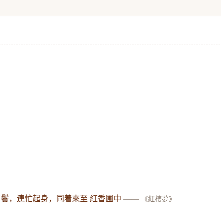
了鬢，連忙起身，同着來至 紅香圃中
——
《紅樓夢》