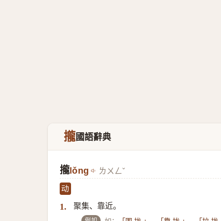
攏
國語辭典
攏
lǒng
ㄌㄨㄥˇ
动
聚集、靠近。
1.
例如
如：
、
、