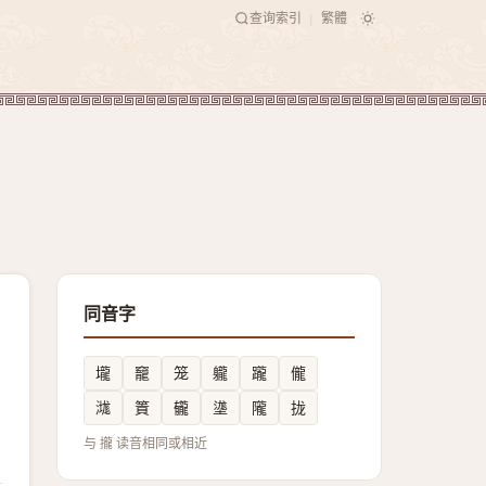
查询索引
繁體
|
同音字
壠
竉
笼
䡁
躘
儱
㴳
篢
龓
㙙
隴
拢
与 攏 读音相同或相近