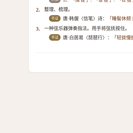
「围 拢 」
「靠 拢 」
「拉 拢
整理、梳理。
2.
书证
唐·韩偓〈信笔〉诗：
「睡髻休频
一种弦乐器弹奏指法。用手将弦抚按住。
3.
书证
唐·白居易〈琵琶行〉：
「轻拢慢