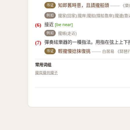
书证
知郎舊時意，且請攏船頭
——
《樂
例如
攏家(回家);攏岸;攏船(撐船靠岸);攏邊(靠
接近
[be near]
例如
攏帳(走近)
彈奏絃樂器的一種指法。用指在弦上上下
书证
輕攏慢捻抹復挑
——
白居易 《琵琶
常用词组
攏岸
攏共
攏子