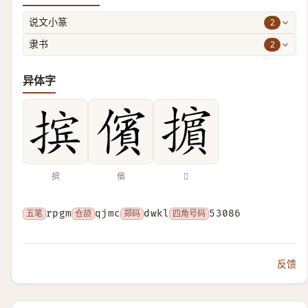
2
说文小篆
2
隶书
异体字
摈
儐
𢷤
五笔
rpgm
仓颉
qjmc
郑码
dwkl
四角号码
53086
反馈