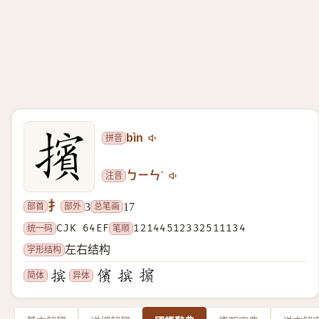
拼音
bìn
注音
ㄅㄧㄣˋ
扌
部首
部外
总笔画
3
17
统一码
CJK 64EF
笔顺
12144512332511134
字形结构
左右结构
简体
异体