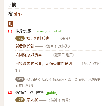
擯
◎
擯
bìn
動
排斥;棄絕
[discard;get rid of]
书证
擯，相排斥也
——
《玉篇》
賢者擯於朝
——
《淮南子·說林訓》
六國從親以擯秦
——
《戰國策·趙策》
已擯憂患尋常事，留得豪情作楚囚
——
惲代英《獄中
詩》
例如
擯兌(除掉;以命換命);擯落(排去，棄而不用);擯壓(受
到排斥壓迫)
通“儐”。導引賓客
[guide]
书证
宗人擯
——
《儀禮·有司徹》