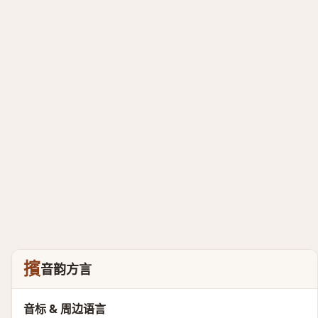
擯
音韵方言
音标 & 周边语言