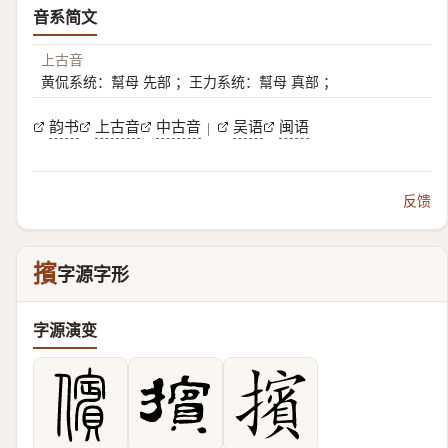
音系简文
上古音
黄侃系统：幫母 先部 ；王力系统：幫母 真部 ；
韵书
上古音
中古音
吴语
闽语
|
反馈
擯
字源字形
字源演变