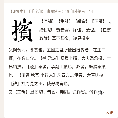
【卯集中】【手字部】 康熙笔画：18 部外笔画：14
【唐韻】【集韻】【韻會】【正韻】
𠀤
必仞切，賓去聲。斥也，棄也。【崔寔
政論】寡不勝衆，遂見擯棄。
又與儐同。導賓也。主國之君所使出接賓者，在主曰
擯，在客曰介。【禮·聘義】卿爲上擯，大夫爲承擯，士
爲紹擯。【疏】承者，承副上擯也。紹者，繼續承擯
也。【周禮·秋官·小行人】凡四方之使者，大客則擯。
【註】擯而見之王，使得親言也。
又【正韻】
民切，音賓。義同。通作賓。俗作
。
𤰞
𢷤
反馈