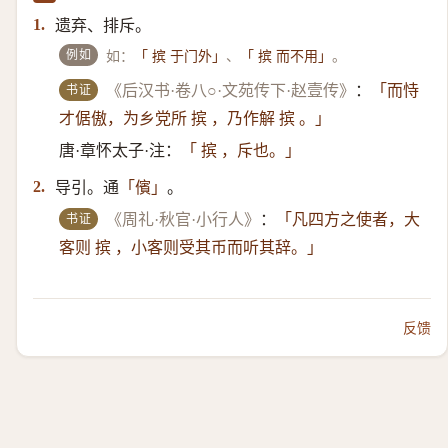
遗弃、排斥。
1.
例如
如：
、
。
「 摈 于门外」
「 摈 而不用」
书证
《后汉书·卷八○·文苑传下·赵壹传》
：
「而恃
才倨傲，为乡党所 摈 ，乃作解 摈 。」
唐·章怀太子·注：
「 摈 ，斥也。」
导引。通
。
2.
「儐」
书证
《周礼·秋官·小行人》
：
「凡四方之使者，大
客则 摈 ，小客则受其币而听其辞。」
反馈