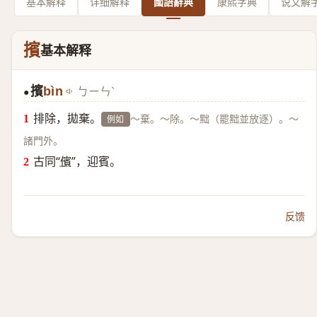
基本解释
详细解释
國語辭典
康熙字典
说文解
擯
基本解释
擯
bìn
ㄅㄧㄣˋ
●
排除，拋棄。
～棄。～除。～黜（罷黜並放逐）。～
例如
諸門外。
古同“
儐
”，迎賓。
反馈