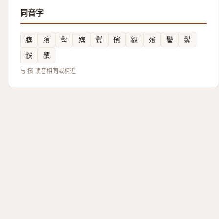
同音字
膑
臏
髩
殡
鬂
儐
䚔
殯
鬢
鬓
髌
髕
与 擯 读音相同或相近