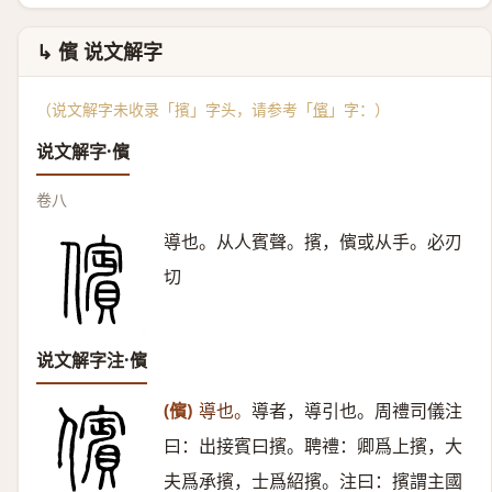
↳ 儐 说文解字
（说文解字未收录「擯」字头，请参考「
儐
」字：）
说文解字·儐
卷八
導也。从人賓聲。擯，儐或从手。必刃
切
说文解字注·儐
(儐)
導也。
導者，導引也。周禮司儀注
曰：出接賓曰擯。聘禮：卿爲上擯，大
夫爲承擯，士爲紹擯。注曰：擯謂主國