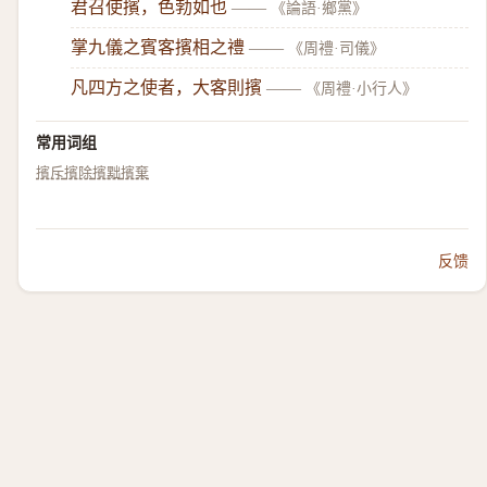
君召使擯，色勃如也
——
《論語·鄉黨》
掌九儀之賓客擯相之禮
——
《周禮·司儀》
凡四方之使者，大客則擯
——
《周禮·小行人》
常用词组
擯斥
擯除
擯黜
擯棄
反馈