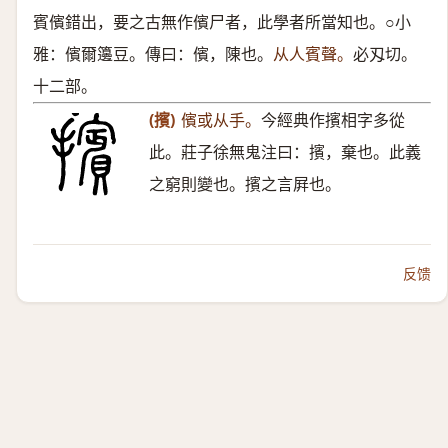
賓儐錯出，要之古無作儐尸者，此學者所當知也。○小
雅：儐爾籩豆。傳曰：儐，陳也。
从人賓聲。
必刄切。
十二部。
(擯)
儐或从手。
今經典作擯相字多從
此。莊子徐無鬼注曰：擯，棄也。此義
之窮則變也。擯之言屛也。
反馈