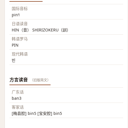
国际音标
pin˥˧
日语读音
HIN（音） SHIRIZOKERU（訓）
韩语罗马
PIN
现代韩语
빈
方言读音
（旧版简文）
广东话
ban3
客家话
[梅县腔] bin5 [宝安腔] bin5