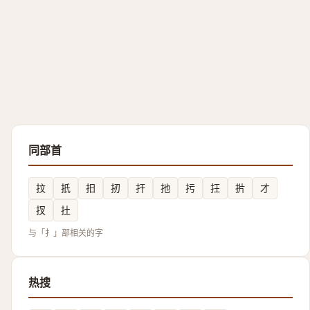
同部首
抆
扺
抇
扨
扞
扡
扝
抂
扸
才
扠
扗
与「扌」部相关的字
热搜