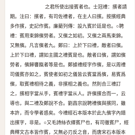
之君所使出接賓者也。士冠禮：擯者請
期。注曰：擯者，有司佐禮者，在主人曰擯。按擯經典
多作擯，史記作賓。廉藺列傳：設九賓於廷是也。○聘
禮：賓用束錦儐勞者。又儐之如初。又儐之兩馬束錦。
又無儐。凡言儐者九。鄭曰：上於下曰禮，敵者曰儐。
上於下曰禮，謂如主國之禮賓是也。敵者曰儐，謂如儐
勞者，儐歸饔餼者等是也。鄭據禮經字作儐，是以周禮
司儀賓亦如之，賓使者如初之儀皆云賓當爲儐，易賓爲
儐，取賓禮相待之義，非擯相之義也。然則合三禮訂
之，擯相字當从手，賓禮字當从人。許儐擯合而一，云
導也，與二禮及鄭說不合。劉昌宗說聘禮儐與擯同，雖
本許，而令學者惑矣。今禮經石本版本於此九儐字內錯
出擯字，非是。○又毛詩絲衣繹賓尸也，有司徹賓尸，經
典釋文古本皆作賓，又無必刃反之音，而唐宋石本版本