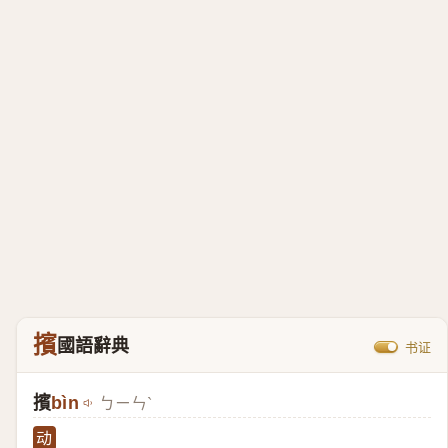
擯
國語辭典
书证
擯
bìn
ㄅㄧㄣˋ
动