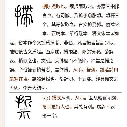
(摕)
撮取也。
謂撮而取之。亦蒙三指撮
言也。有司徹。乃摭于魚腊俎。俎釋三
个。其餘皆取之。古文摭爲摕。儀禮宋
本、嘉靖本、單行疏本、釋文宋本皆如
是。俗本作今文摭爲揲者、非也。凡言撮者皆謂少取。
禮經依古文爲是。西京賦。摕飛鼯。亦謂撮取。薛解
云。捎取之也。文賦。意徘徊而不能揥。揥當是摕之
誤。今俗語云捎帶者、當作摕。
从手。帶聲。讀若詩曰
螮蝀在東。
謂讀若螮也。都計切。十五部。經典釋文之
舌切。李善大結切。
(
)
摕或从
、从示。
葢从
而示聲。
𢰂
𣂚
𣂚
㒳手急持人也。
其義有別。廣韵不云二
形一字。