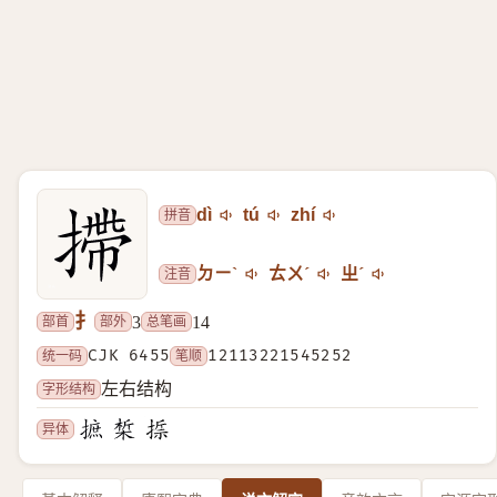
拼音
dì
tú
zhí
注音
ㄉㄧˋ
ㄊㄨˊ
ㄓˊ
扌
部首
部外
总笔画
3
14
统一码
CJK 6455
笔顺
12113221545252
字形结构
左右结构
异体