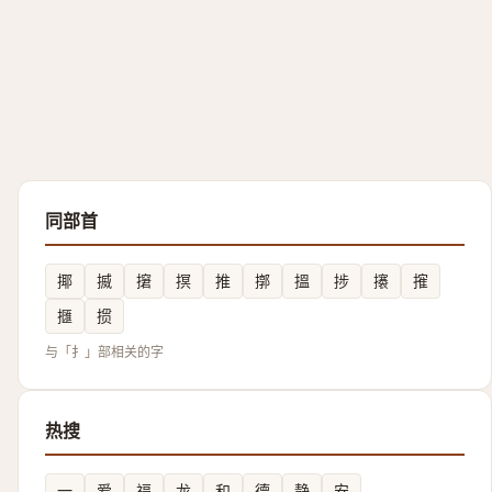
同部首
揶
揻
㩈
㨠
推
㨯
搵
捗
攐
㩁
擓
掼
与「扌」部相关的字
热搜
一
爱
福
龙
和
德
静
安