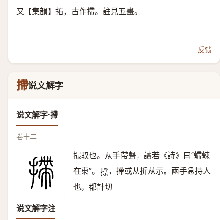
又【集韻】拓，古作摕。註見五畫。
反馈
摕
说文解字
说文解字·摕
卷十二
撮取也。从手帶聲，讀若《詩》曰“螮蝀
在東”。
，摕或从折从示。兩手急持人
𢰂
也。都計切
说文解字注