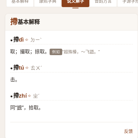
基本解释
康熙字典
说文解字
音韵方言
字源字
摕
基本解释
摕
dì
ㄉㄧˋ
●
取；撮取；掠取。
“超殊榛，～飞鼯。”
例如
摕
tú
ㄊㄨˊ
●
击。
摕
zhí
ㄓˊ
●
同“
摭
”，拾取。
反馈