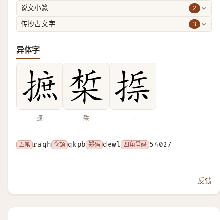
2
说文小篆
3
传抄古文字
异体字
摭
椞
𢰂
五笔
raqh
仓颉
qkpb
郑码
dewl
四角号码
54027
反馈