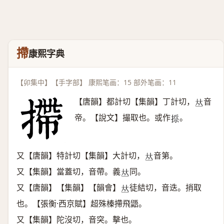
摕
康熙字典
【卯集中】【手字部】 康熙笔画：15 部外笔画：11
【唐韻】都計切【集韻】丁計切，
音
𠀤
帝。【說文】撮取也。或作
。
𢰂
又【唐韻】特計切【集韻】大計切，
音第。
𠀤
又【集韻】當蓋切，音帶。義
同。
𠀤
又【唐韻】【集韻】【韻會】
徒結切，音迭。捎取
𠀤
也。【張衡·西京賦】超殊榛摕飛鼯。
又【集韻】陀沒切，音突。擊也。