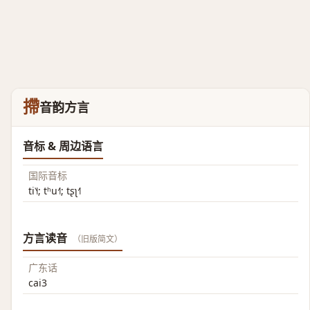
摕
音韵方言
音标 & 周边语言
国际音标
ti˥˧; tʰu˧˥; tʂʅ˧˥
方言读音
（旧版简文）
广东话
cai3