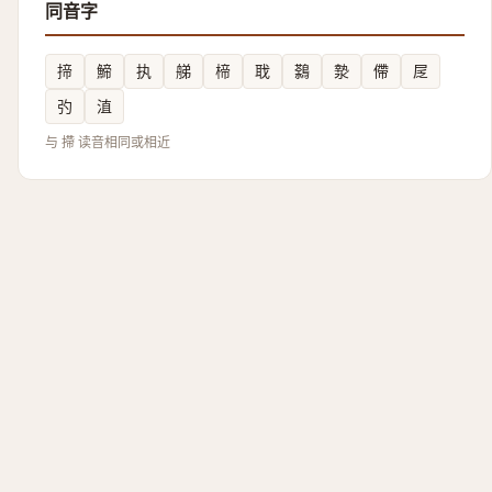
同音字
揥
䱱
执
䑯
楴
聀
鷋
漐
僀
㞏
㢩
淔
与 摕 读音相同或相近