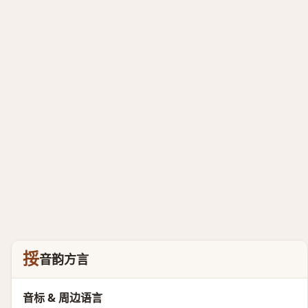
挼
音韵方言
音标 & 周边语言