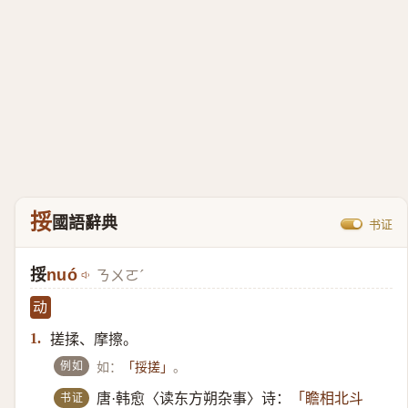
挼
國語辭典
书证
挼
nuó
ㄋㄨㄛˊ
动
搓揉、摩擦。
1.
例如
如：
。
「挼搓」
书证
唐·韩愈〈读东方朔杂事〉诗：
「瞻相北斗