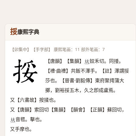
挼
康熙字典
【卯集中】【手字部】 康熙笔画：11 部外笔画：7
【唐韻】【集韻】
奴禾切。同捼。
𠀤
【禮·曲禮】共飯不澤手。【註】澤謂挼
莎也。【晉書·劉毅傳】東府聚摴蒲大
擲，劉裕挼五木，久之卽成盧焉。
又【六書故】按揉也。
又【唐韻】索回切【集韻】【韻會】【正韻】蘇回切，
音毸。擊也。
𠀤
又手摩也。