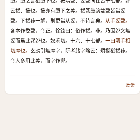
墮。墮之言猶墮下也。按隋聲、妥聲同在古十七部。許
云挼、摧也。摧亦有墮下之義。挼篆㬪韵雙聲皆當妥
聲。下挼莏一解，則更當从妥，不待言矣。
从手妥聲。
各本作委聲，今正。徐鉉曰：俗作挼。非。乃因說文無
妥而爲此謬說也。奴禾切。十六、十七部。
一曰㒳手相
切摩也。
玄應引無摩字，阮孝緒字略云：煩撋猶挼莏。
今人多用此義，而字作挪。
反馈