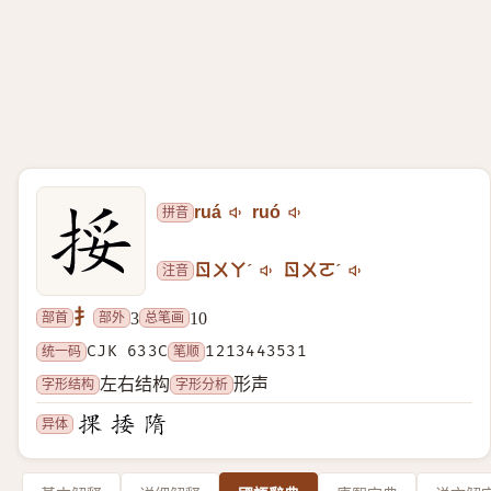
拼音
ruá
ruó
注音
ㄖㄨㄚˊ
ㄖㄨㄛˊ
扌
部首
部外
总笔画
3
10
统一码
CJK 633C
笔顺
1213443531
字形结构
字形分析
左右结构
形声
异体