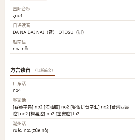
国际音标
ʐuo˧˥
日语读音
DA NA DAI NAI（音） OTOSU（訓）
越南语
noa nỗi
方言读音
（旧版简文）
广东话
no4
客家话
[客英字典] no2 [海陆腔] no2 [客语拼音字汇] no2 [台湾四县
腔] no2 [梅县腔] no2 [宝安腔] lo2
潮州话
ruê5 no5(zûe nô)