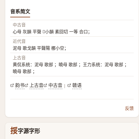
音系简文
中古音
心母 灰韻 平聲 𤗯小韻 素回切 一等 合口；
近代音
泥母 歌戈韻 平聲陽 梛小空；
上古音
黄侃系统：泥母 歌部 ；曉母 歌部 ；王力系统：泥母 歌部 ；
曉母 歌部 ；
韵书
上古音
中古音
赣语
|
反馈
挼
字源字形