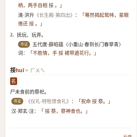
柄，两手自相 挼 。」
清·洪升
《长生殿·第四出》
：
「蓦然揭起鸳帏，星眼
倦还 挼 。」
抚玩、玩弄。
2.
书证
五代唐·薛昭蕴〈小重山·春到长门春草青〉
词：
「不胜情，手 挼 裙带遶花行。」
挼
huī
ㄏㄨㄟ
名
尸未食前的祭祀。
书证
《仪礼·特牲馈食礼》
：
「祝命 挼 祭。」
汉·郑玄·注：
「 挼 祭，祭神食也。」
反馈