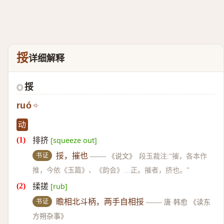
挼
详细解释
挼
◎
ruó
动
排挤
[squeeze out]
书证
挼，摧也
——
《说文》
段玉裁注:“摧，各本作
推，今依《玉篇》、《韵会》…正。摧者，挤也。”
揉搓
[rub]
书证
瞻相北斗柄，两手自相挼
——
唐·韩愈 《读东
方朔杂事》