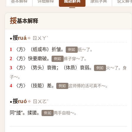
基本解释
详细解释
國語辭典
康熙字典
说文解
挼
基本解释
挼
ruá
ㄖㄨㄚˊ
●
〈方〉（纸或布）折皱。
纸～了。
例如
〈方〉快要磨破。
裤子穿～了。
例如
〈方〉（势头）衰微；（体质）衰弱。
火～了。身
例如
子～。
〈方〉（技能）差。
这师傅的活可真不～。
例如
挼
ruó
ㄖㄨㄛˊ
●
同“
捼
”。揉搓。
两手自相～。
例如