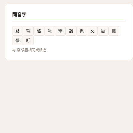
同音字
鮥
䉓
駱
泺
犖
鵅
毸
夊
䇔
摞
䔀
跞
与 挼 读音相同或相近