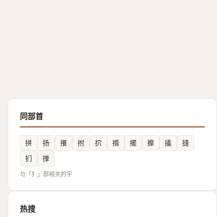
同部首
拼
扬
攁
拊
㧒
揟
擺
擵
㩘
摓
扪
搼
与「扌」部相关的字
热搜