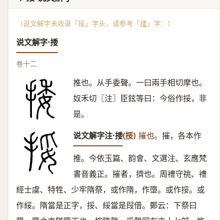
（说文解字未收录「挼」字头，请参考「
捼
」字：）
说文解字·捼
卷十二
推也。从手委聲。一曰兩手相切摩也。
奴禾切〖注〗臣鉉等曰：今俗作挼，非
是。
说文解字注·捼
(挼)
摧也。
摧，各本作
推。今依玉篇、韵會、文選注、玄應梵
書音義正。摧者，擠也。周禮守祧、禮
經士虞、特牲、少牢隋祭，或作隋，作墮。或作挼。或
作綏。隋當是正字，挼、綏當是叚借。鄭云：下祭曰