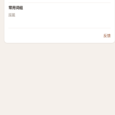
常用词组
挼搓
反馈