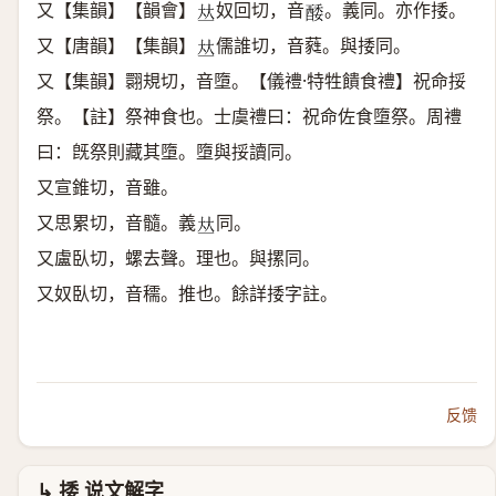
又【集韻】【韻會】
奴回切，音
。義同。亦作捼。
𠀤
𨡌
又【唐韻】【集韻】
儒誰切，音蕤。與捼同。
𠀤
又【集韻】翾規切，音墮。【儀禮·特牲饋食禮】祝命挼
祭。【註】祭神食也。士虞禮曰：祝命佐食墮祭。周禮
曰：旣祭則藏其墮。墮與挼讀同。
又宣錐切，音雖。
又思累切，音髓。義
同。
𠀤
又盧臥切，螺去聲。理也。與摞同。
又奴臥切，音穤。推也。餘詳捼字註。
反馈
↳ 捼 说文解字