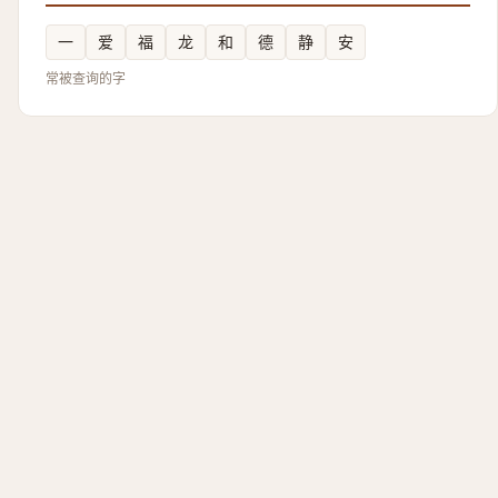
一
爱
福
龙
和
德
静
安
常被查询的字