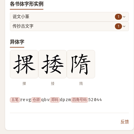
各书体字形实例
1
说文小篆
1
传抄古文字
异体字
捰
捼
隋
五笔
revg
仓颉
qbv
郑码
dpzm
四角号码
52044
反馈