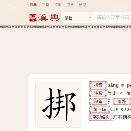
汉典
古籍
诗词
书法
通识
|
|
|
|
拼音
bàng
p
注音
ㄅㄤˋ
ㄆ
部首
扌
部外
统一码
CJK 633
字形结构
左右结