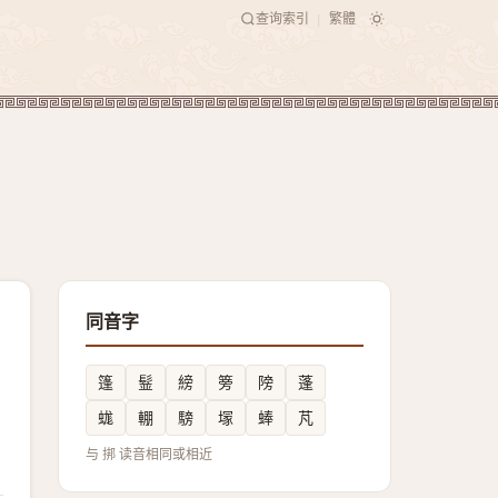
查询索引
繁體
|
同音字
篷
䰃
縍
篣
䧛
蓬
蛖
輣
騯
塜
蜯
芃
与 挷 读音相同或相近