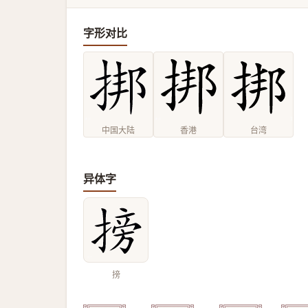
字形对比
中国大陆
香港
台湾
异体字
搒