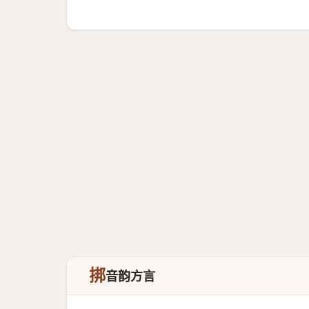
挷
音韵方言