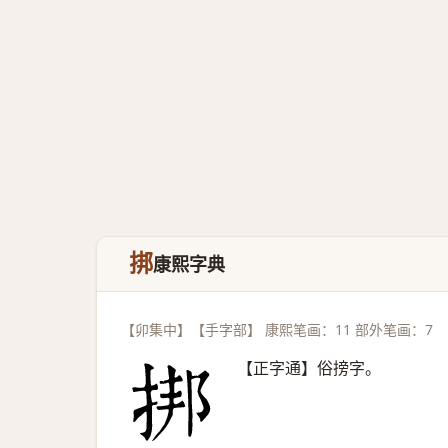
挷
康熙字典
【卯集中】【手字部】 康熙笔画：11 部外笔画：7
【正字通】俗搒字。