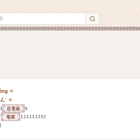
éng
ㄥˊ
总笔画
3
9
笔顺
7
121111352
构