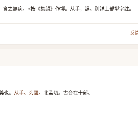
，食之無病。○按《集韻》作垹。从手，譌。別詳土部垹字註。
反
義也。
从手。旁聲。
北孟切。古音在十部。