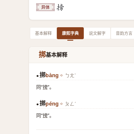
异体
基本解释
康熙字典
说文解字
音韵方言
挷
基本解释
挷
bàng
ㄅㄤˋ
●
同“
搒
”。
挷
péng
ㄆㄥˊ
●
同“
搒
”。