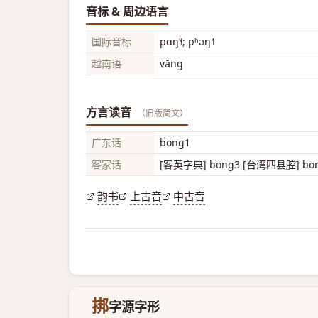
音标 & 周边语言
国际音标
pɑŋ˥˧; pʰəŋ˧˥
越南语
văng
方言读音
（旧版简文）
广东话
bong1
客家话
[客英字典] bong3 [台湾四县腔] bong
韵书
上古音
中古音
挷
字源字形