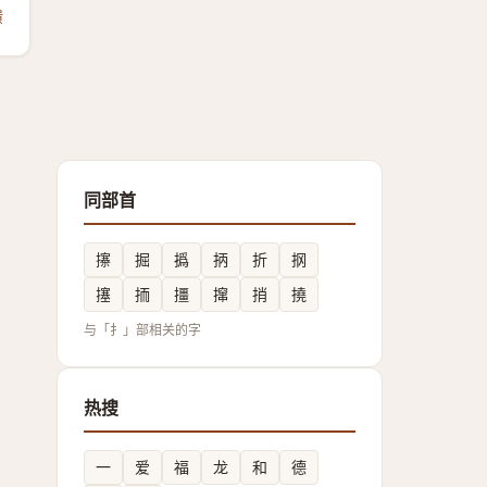
馈
同部首
㩟
掘
撝
抦
折
㧏
㩙
㧫
㩖
撺
捎
撓
与「扌」部相关的字
热搜
一
爱
福
龙
和
德