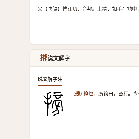
又【唐韻】博江切，音邦。土精，如手在地中
挷
说文解字
说文解字注
(搒)
掩也。
廣韵曰。笞打。今