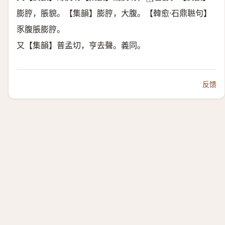
𠀤
膨脝，脹貌。【集韻】膨脝，大腹。【韓愈·石鼎聮句】
豕腹脹膨脝。
又【集韻】普孟切，亨去聲。義同。
反馈