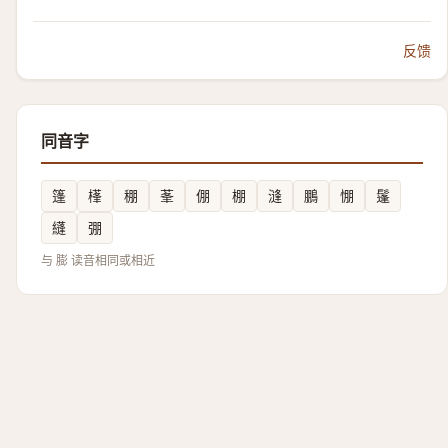
反馈
同音字
篷
樥
稝
莑
倗
棚
漨
鵬
㥊
鬔
纄
弸
与 膨 读音相同或相近