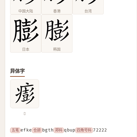
中国大陆
香港
台湾
日本
韩国
异体字
𤺬
五笔
efke
仓颉
bgth
郑码
qbup
四角号码
72222