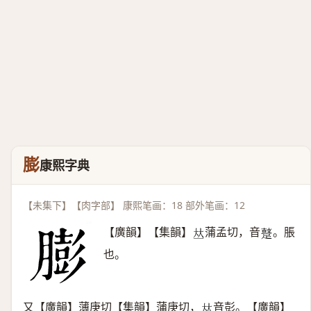
膨
康熙字典
【未集下】【肉字部】 康熙笔画：18 部外笔画：12
【廣韻】【集韻】
蒲孟切，音
。脹
𠀤
𨆊
也。
又【廣韻】薄庚切【集韻】蒲庚切，
音彭。【廣韻】