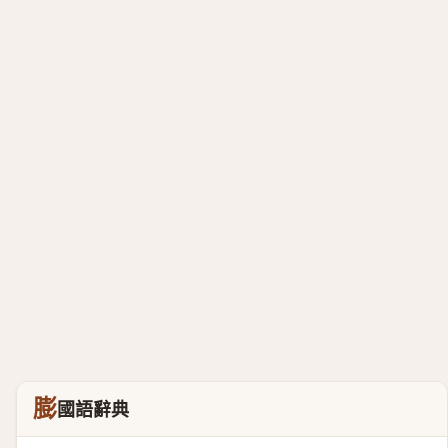
膨
國語辭典