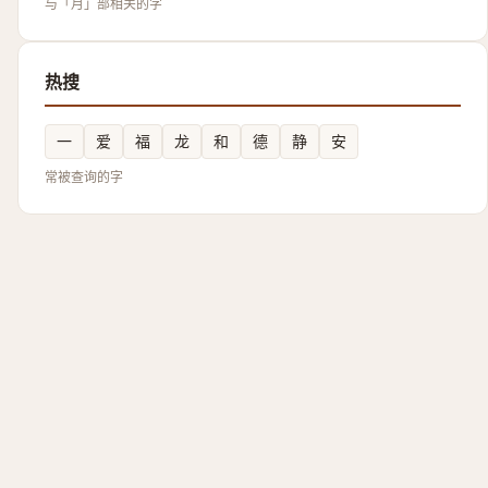
与「月」部相关的字
热搜
一
爱
福
龙
和
德
静
安
常被查询的字