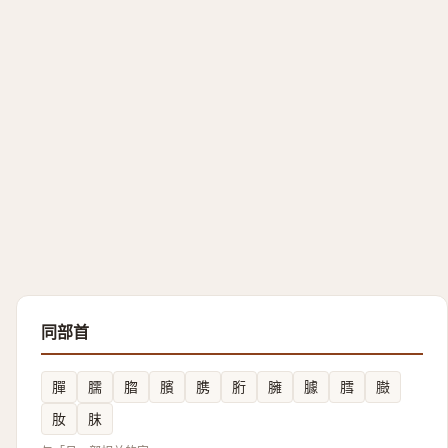
同部首
䐷
臑
䐇
臏
䐪
胻
臃
臄
膤
臌
肗
䏞