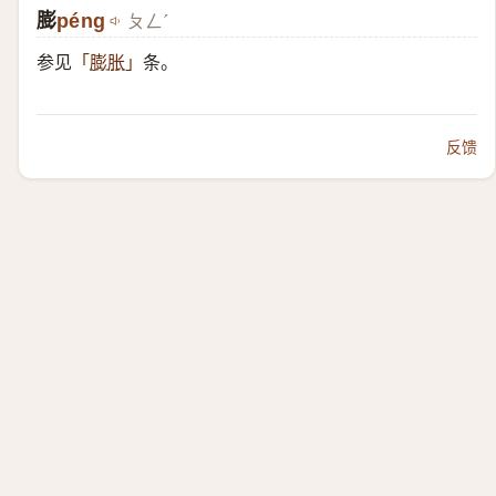
膨
péng
ㄆㄥˊ
参见
条。
「
膨胀
」
反馈