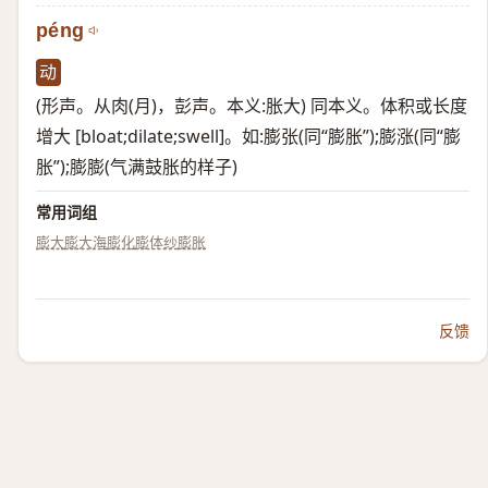
péng
动
(形声。从肉(月)，彭声。本义:胀大) 同本义。体积或长度
增大 [bloat;dilate;swell]。如:膨张(同“膨胀”);膨涨(同“膨
胀”);膨膨(气满鼓胀的样子)
常用词组
膨大
膨大海
膨化
膨体纱
膨胀
反馈