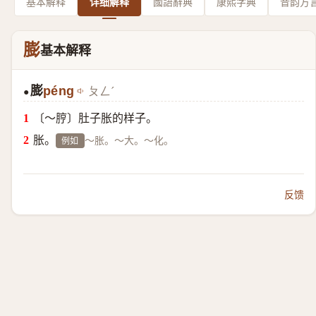
基本解释
详细解释
國語辭典
康熙字典
音韵方
膨
基本解释
膨
péng
ㄆㄥˊ
●
〔～脝〕肚子胀的样子。
胀。
～胀。～大。～化。
例如
反馈