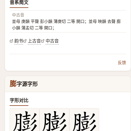
音系简文
中古音
並母 庚韻 平聲 彭小韻 薄庚切 二等 開口；並母 映韻 去聲 膨
小韻 蒲孟切 二等 開口；
韵书
上古音
中古音
反馈
膨
字源字形
字形对比