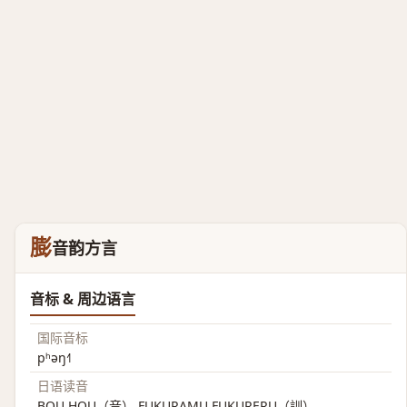
膨
音韵方言
音标 & 周边语言
国际音标
pʰəŋ˧˥
日语读音
BOU HOU（音） FUKURAMU FUKURERU（訓）