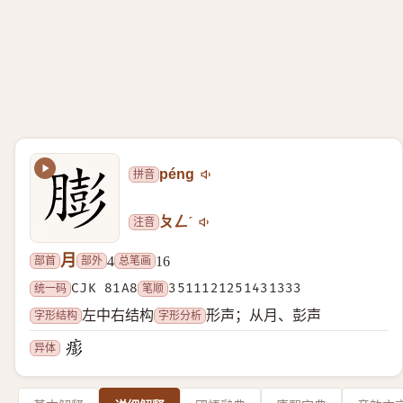
拼音
péng
注音
ㄆㄥˊ
月
部首
部外
总笔画
4
16
统一码
CJK 81A8
笔顺
3511121251431333
字形结构
字形分析
左中右结构
形声；从月、彭声
异体