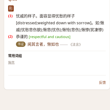
形
忧戚的样子。面容显得忧愁的样子
[distressed;weighted down with sorrow]。如:愀
戚(忧愁悲伤貌);愀悲(忧伤);愀怆(悲伤);愀惨(犹凄惨)
恭谨的
[respectful and cautious]
书证
闻其言者，愀如也
——
《法言》
常用词组
愀然
反馈