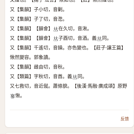
又【集韻】子小切，音剿。
又【集韻】子了切，音㵞。
又【集韻】【韻會】
在久切，音湫。
𠀤
又【集韻】【韻會】
子酉切，音酒。義
同。
𠀤
𠀤
又【集韻】千遙切，音鐰。亦色變也。【莊子·讓王篇】
愀然變容。郭象讀。
又【集韻】雌由切，音秋。
又【類篇】字秋切，音酋。義
同。
𠀤
又七救切，音近僦。蕭條貌。【後漢·馬融·廣成頌】原野
愀。
𡻪
反馈