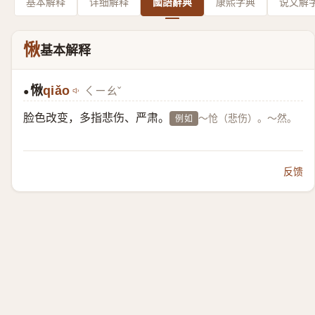
基本解释
详细解释
國語辭典
康熙字典
说文解
愀
基本解释
愀
qiǎo
ㄑㄧㄠˇ
●
脸色改变，多指悲伤、严肃。
～怆（悲伤）。～然。
例如
反馈