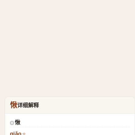
愀
详细解释
愀
◎
qiǎo