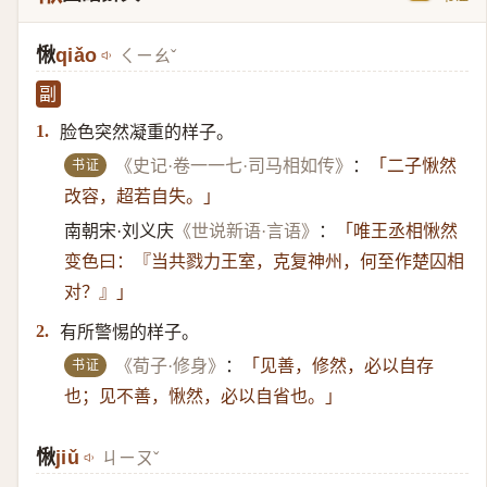
愀
qiǎo
ㄑㄧㄠˇ
副
脸色突然凝重的样子。
1.
书证
《史记·卷一一七·司马相如传》
：
「二子愀然
改容，超若自失。」
南朝宋·刘义庆
《世说新语·言语》
：
「唯王丞相愀然
变色曰：『当共戮力王室，克复神州，何至作楚囚相
对？』」
有所警惕的样子。
2.
书证
《荀子·修身》
：
「见善，修然，必以自存
也；见不善，愀然，必以自省也。」
愀
​jiǔ
ㄐㄧㄡˇ