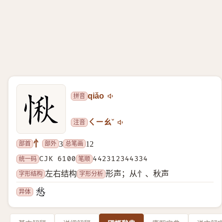
拼音
qiǎo
注音
ㄑㄧㄠˇ
忄
部首
部外
总笔画
3
12
统一码
CJK 6100
笔顺
442312344334
字形结构
字形分析
左右结构
形声；从忄、秋声
异体