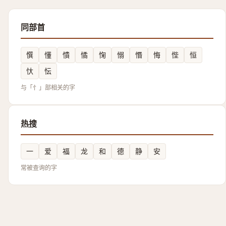
同部首
㦏
懂
憒
憰
㥌
愵
惽
悔
悂
恒
忕
忶
与「忄」部相关的字
热搜
一
爱
福
龙
和
德
静
安
常被查询的字