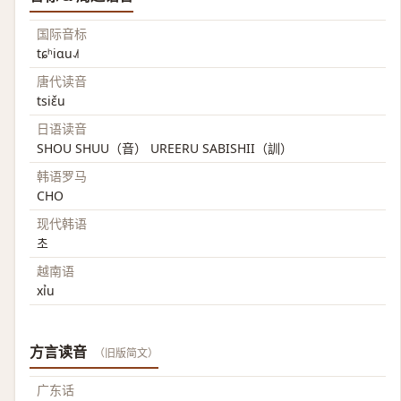
国际音标
tɕʰiɑu˨˩˦
唐代读音
tsiɛ̌u
日语读音
SHOU SHUU（音） UREERU SABISHII（訓）
韩语罗马
CHO
现代韩语
초
越南语
xỉu
方言读音
（旧版简文）
广东话