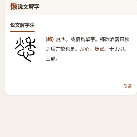
愀
说文解字
说文解字注
(愁)
也。
或借爲揫字。鄉飲酒義曰秋
𢝊
之爲言揫也是。
从心。秌聲。
士尤切。
三部。
反馈