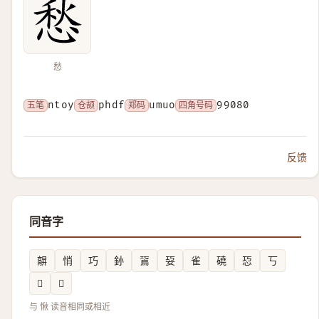
愁
五笔
ntoy
仓颉
phdf
郑码
umuo
四角号码
99080
反馈
同音字
髜
悄
巧
釥
䲾
㚽
雀
磽
㤍
丂
𡺘
𳁧
与 愀 读音相同或相近