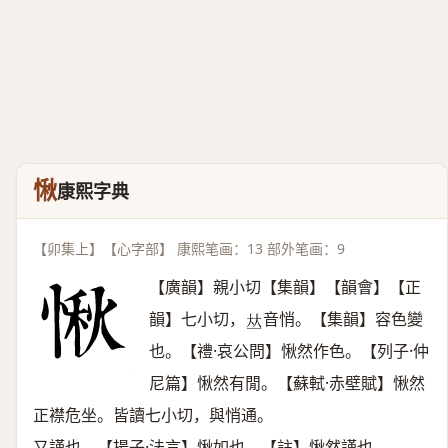
愀
康熙字典
【卯集上】【心字部】 康熙笔画：13 部外笔画：9
【廣韻】親小切【集韻】【韻會】【正
韻】七小切，
音悄。【集韻】容色變
𠀤
也。【禮·哀公問】愀然作色。【列子·仲
尼篇】愀然有閒。【蘇軾·赤壁賦】愀然
正襟危坐。皆讀七小切，與悄通。
又謹也。【揚子·法言】愀如也。【註】愀然謹也。