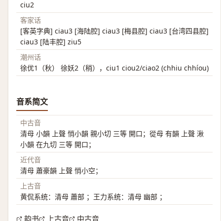
ciu2
客家话
[客英字典] ciau3 [海陆腔] ciau3 [梅县腔] ciau3 [台湾四县腔]
ciau3 [陆丰腔] ziu5
潮州话
徐优1（秋） 徐妖2（稍），ciu1 ciou2/ciao2 (chhiu chhíou)
音系简文
中古音
清母 小韻 上聲 悄小韻 親小切 三等 開口；從母 有韻 上聲 湫
小韻 在九切 三等 開口；
近代音
清母 蕭豪韻 上聲 悄小空；
上古音
黄侃系统：清母 蕭部 ；王力系统：清母 幽部 ；
韵书
上古音
中古音