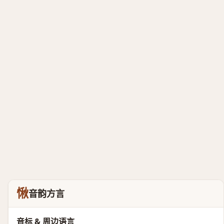
愀
音韵方言
音标 & 周边语言