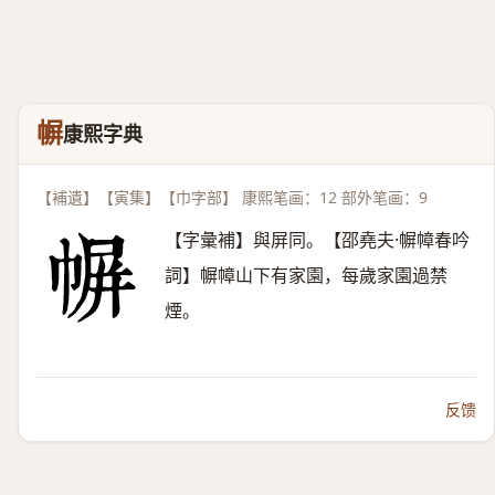
幈
康熙字典
【補遺】【寅集】【巾字部】 康熙笔画：12 部外笔画：9
【字彙補】與屏同。【邵堯夫·幈幛春吟
詞】幈幛山下有家園，每歲家園過禁
煙。
反馈