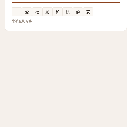
一
爱
福
龙
和
德
静
安
常被查询的字