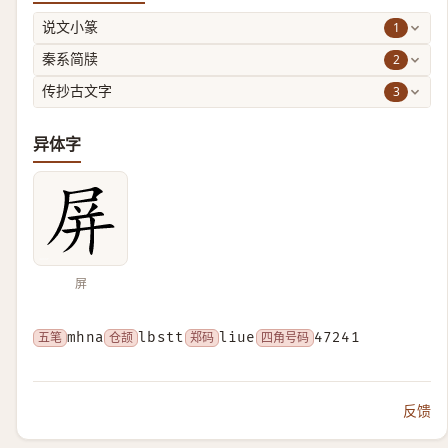
1
说文小篆
2
秦系简牍
3
传抄古文字
异体字
屏
五笔
mhna
仓颉
lbstt
郑码
liue
四角号码
47241
反馈