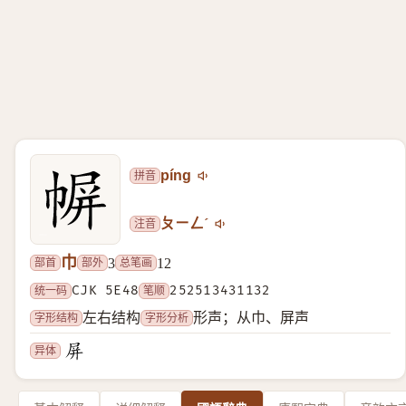
拼音
píng
注音
ㄆㄧㄥˊ
巾
部首
部外
总笔画
3
12
统一码
CJK 5E48
笔顺
252513431132
字形结构
字形分析
左右结构
形声；从巾、屏声
异体