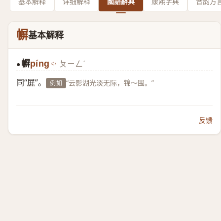
基本解释
详细解释
國語辭典
康熙字典
音韵方
幈
基本解释
幈
píng
ㄆㄧㄥˊ
●
同“
屏
”。
“云影湖光淡无际，锦～围。”
例如
反馈