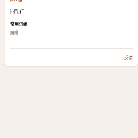
同“屏”
常用词组
幈幪
反馈