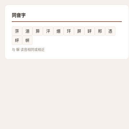
同音字
䓑
淜
簈
泙
焩
玶
屏
䍈
郱
憑
蚲
帲
与 幈 读音相同或相近