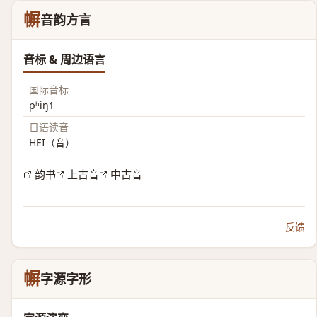
幈
音韵方言
音标 & 周边语言
国际音标
pʰiŋ˧˥
日语读音
HEI（音）
韵书
上古音
中古音
反馈
幈
字源字形