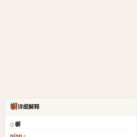
幈
详细解释
幈
◎
píng