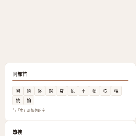
同部首
㠴
幩
㡅
㡌
常
㡛
帀
幁
帙
幌
㡙
㡏
与「巾」部相关的字
热搜