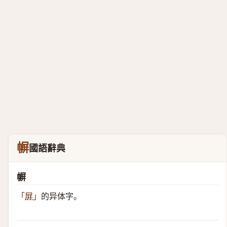
幈
國語辭典
幈
的异体字。
「
屏
」