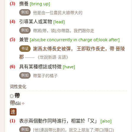
撫養
[bring up]
例如
他是由一位農民大娘帶大的
引導某人或某物
[lead]
例如
帶將(帶，領);你帶路，我們跟你走
兼管
[also;be concurrently in charge of;look after]
书证
謝爲太傅長史被彈， 王即取作長史，帶 晉陵
郡
——
《世說新語·言語》
具有某種標誌或特徵
[have]
例如
帶葉子的橘子
词性变化
帶
◎
帶
dài
連
表示兩個動作同時進行，相當於「又」
[also]
例如
[他]連說帶比劃的，就交上朋友了;帶口(隨口)