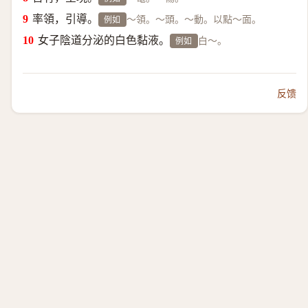
率領，引導。
～領。～頭。～動。以點～面。
例如
女子陰道分泌的白色黏液。
白～。
例如
反馈