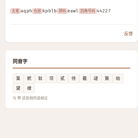
五笔
aqph
仓颉
kpblb
郑码
eawl
四角号码
44227
反馈
同音字
䈢
鮘
轪
帒
甙
待
戴
叇
簤
绐
黛
棣
与 帶 读音相同或相近