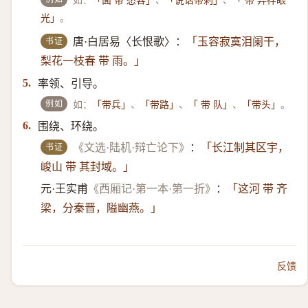
「面 带 愁容」
「说话带刺」
「 带 异样眼
。
光」
书证
唐·白居易〈长恨歌〉：
「玉容寂寞泪阑干，
梨花一枝春 带 雨。」
率领、引导。
5.
例如
如：
、
、
、
。
「带兵」
「带路」
「 带 队」
「带头」
围绕、环绕。
6.
书证
《文选·陆机·辩亡论下》
：
「长江制其区宇，
峻山 带 其封域。」
元·王实甫
《西厢记·第一本·第一折》
：
「这河 带 齐
梁，分秦晋，隘幽燕。」
反馈