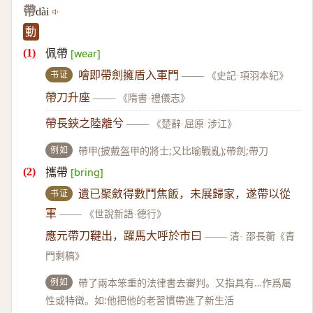
帶
dài
動
佩帶
[wear]
书证
噲即帶劍擁盾入軍門
——
《史記·項羽本紀》
帶刀升座
——
《隋書·禮儀志》
帶長鋏之陸離兮
——
《楚辭·屈原·涉江》
例如
帶甲(披戴盔甲的將士;又比喻戰亂);帶劍;帶刀
攜帶
[bring]
书证
遺已聚斂得數鬥焦飯，未展歸家，遂帶以從
軍
——
《世說新語·德行》
應元帶刀鞬出，躍馬大呼於市曰
——
清· 邵長蘅《青
門剩稿》
例如
帶了兩本笨重的法律書去審判。又指具有…作爲屬
性或特徵。如:他把他的老習慣帶進了新生活