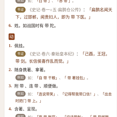
例如
如：
、
。
「白 带 」
「赤 带 」
书证
《史记·卷一○五·扁鹊仓公传》
：
「扁鹊名闻天
下，过邯郸，闻贵妇人，即为 带 下医。」
姓。如战国时有 带 陀。
6.
动
佩挂。
1.
书证
《史记·卷六·秦始皇本纪》
：
「己酉，王冠，
带 剑。长信侯毐作乱而觉。」
随身携著、拿著。
2.
例如
如：
、
。
「自 带 干粮」
「 带 著钱包」
附 带 、连 带 、顺便做。
3.
例如
如：
、
、
「连说带笑」
「记得帮我带口信！」
「出去
时把门 带 上。」
含著、呈现。
4.
例如
如：
、
、