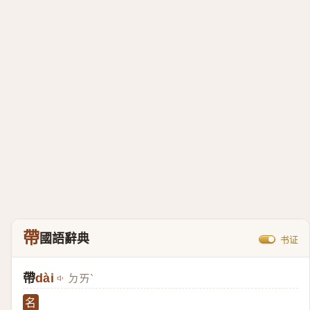
帶
國語辭典
书证
帶
dài
ㄉㄞˋ
名