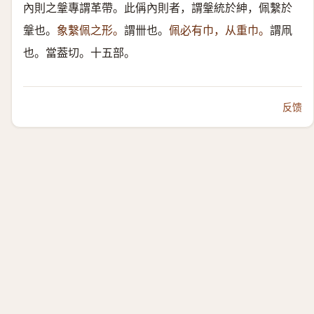
內則之鞶專謂革帶。此偁內則者，謂鞶統於紳，佩繫於
鞶也。
象繫佩之形。
謂卌也。
佩必有巾，从重巾。
謂凧
也。當葢切。十五部。
反馈