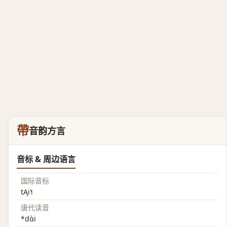
帶
音韵方言
音标 & 周边语言
国际音标
tĄi˥˧
唐代读音
*dɑ̀i