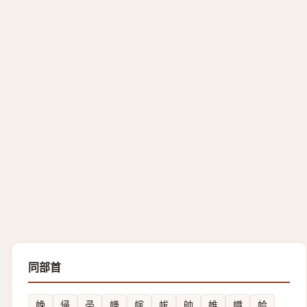
同部首
㡈
帰
帚
㡘
幏
帗
帥
帷
幟
帢