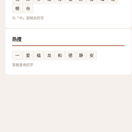
㡜
㠳
与「巾」部相关的字
热搜
一
爱
福
龙
和
德
静
安
常被查询的字