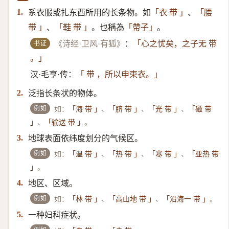
系衣服或扎东西所用的长条物。如
、
1.
「衣 带 」
「腰
、
。也稱為
。
带 」
「鞋 带 」
「帶子」
书证
《诗经·卫风·有狐》
：
「心之忧矣，之子无 带
。」
汉·毛亨·传：
「 带 ，所以申束衣。」
泛指长条状的物体。
2.
例如
如：
、
、
、
「海 带 」
「脐 带 」
「光 带 」
「磁 带
、
。
」
「输送 带 」
地球表面依纬度划分的气候区。
3.
例如
如：
、
、
、
「温 带 」
「热 带 」
「寒 带 」
「亚热 带
。
」
地区、区域。
4.
例如
如：
、
、
。
「林 带 」
「高山地 带 」
「沿海一 带 」
一种妇科症状。
5.