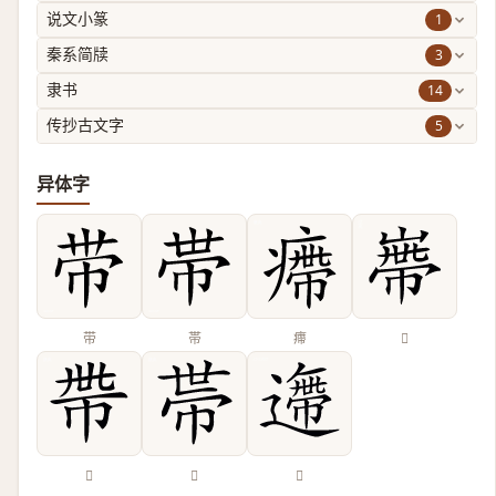
1
说文小篆
3
秦系简牍
14
隶书
5
传抄古文字
异体字
带
帯
㿃
𡻺
𢂸
𢃄
𨗼