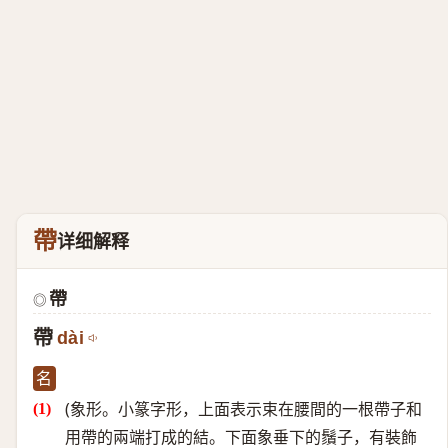
帶
详细解释
帶
◎
帶
dài
名
(象形。小篆字形，上面表示束在腰間的一根帶子和
用帶的兩端打成的結。下面象垂下的鬚子，有裝飾