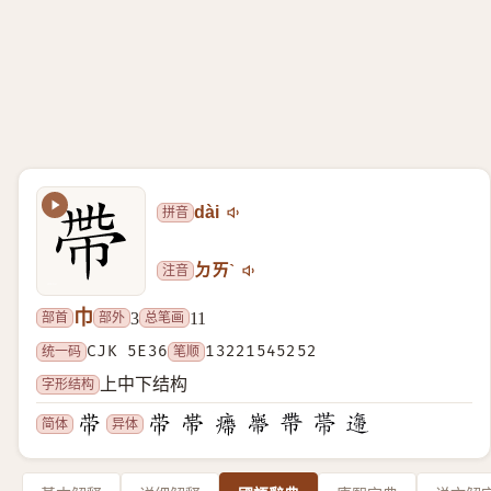
拼音
dài
注音
ㄉㄞˋ
巾
部首
部外
总笔画
3
11
统一码
CJK 5E36
笔顺
13221545252
字形结构
上中下结构
简体
异体