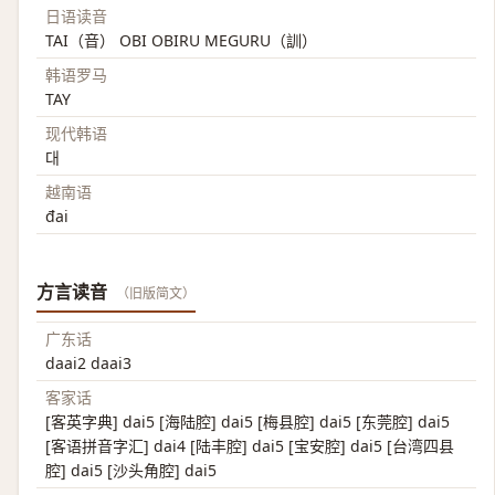
日语读音
TAI（音） OBI OBIRU MEGURU（訓）
韩语罗马
TAY
现代韩语
대
越南语
đai
方言读音
（旧版简文）
广东话
daai2 daai3
客家话
[客英字典] dai5 [海陆腔] dai5 [梅县腔] dai5 [东莞腔] dai5
[客语拼音字汇] dai4 [陆丰腔] dai5 [宝安腔] dai5 [台湾四县
腔] dai5 [沙头角腔] dai5