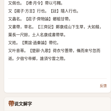
又佩也。【禮·月令】帶以弓䪅。
又【揚子·方言】行也。【註】隨人行也。
又蟲名。【莊子·齊物論】螂蛆甘帶。
又書帶，草名。【三齊記】鄭康成山下生草，大如䪥，
葉長一尺餘，土人名康成書帶草。
又姓。【賈誼·過秦論】帶佗。
又叶音蒂。【楚辭·九歌】荷衣兮蕙帶，儵而來兮忽而
逝。夕宿兮帝鄉，誰須兮雲之際。
反馈
帶
说文解字