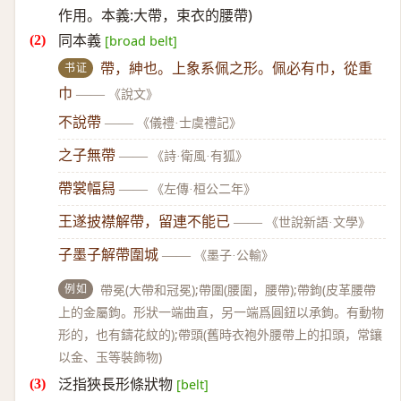
作用。本義:大帶，束衣的腰帶)
同本義
[broad belt]
书证
帶，紳也。上象系佩之形。佩必有巾，從重
巾
——
《說文》
不說帶
——
《儀禮·士虞禮記》
之子無帶
——
《詩·衛風·有狐》
帶裳幅舄
——
《左傳·桓公二年》
王遂披襟解帶，留連不能已
——
《世說新語·文學》
子墨子解帶圍城
——
《墨子·公輸》
例如
帶冕(大帶和冠冕);帶圍(腰圍，腰帶);帶鉤(皮革腰帶
上的金屬鉤。形狀一端曲直，另一端爲圓鈕以承鉤。有動物
形的，也有鑄花紋的);帶頭(舊時衣袍外腰帶上的扣頭，常鑲
以金、玉等裝飾物)
泛指狹長形條狀物
[belt]