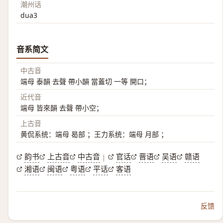
潮州话
dua3
音系简文
中古音
端母 泰韻 去聲 帶小韻 當蓋切 一等 開口；
近代音
端母 皆來韻 去聲 帶小空；
上古音
黄侃系统：端母 曷部 ；王力系统：端母 月部 ；
韵书
上古音
中古音
官话
晋语
吴语
赣语
|
湘语
闽语
粤语
平话
客语
反馈