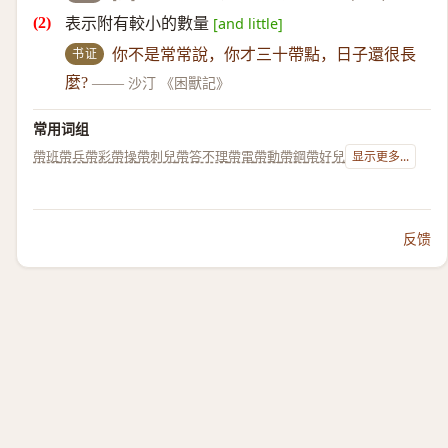
表示附有較小的數量
[and little]
书证
你不是常常說，你才三十帶點，日子還很長
麼?
——
沙汀 《困獸記》
常用词组
帶班
帶兵
帶彩
帶操
帶刺兒
帶答不理
帶電
帶動
帶鋼
帶好兒
显示更多...
反馈