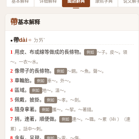
基本解释
详细解释
國語辭典
康熙字典
说文解
帶
基本解释
帶
dài
ㄉㄞˋ
●
用皮、布或線等做成的長條物。
～子。皮～。領
例如
～。一衣～水。
像帶子的長條物。
～鋼。～魚。聲～。
例如
車輪胎。
車～。外～。
例如
區域。
地～。溫～。
例如
佩戴，披掛。
～孝。～劍。
例如
隨身拿著。
攜～。～挈。～著錢。
例如
捎，連著，順便做。
連～。～職。～累（lěi ）（連
例如
累）。話中～刺。
含有，呈現。
～電。～傷。
例如