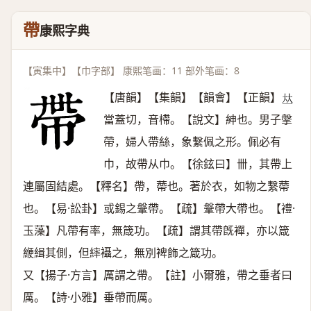
帶
康熙字典
【寅集中】【巾字部】 康熙笔画：11 部外笔画：8
【唐韻】【集韻】【韻會】【正韻】
𠀤
當蓋切，音㯂。【說文】紳也。男子搫
帶，婦人帶絲，象繫佩之形。佩必有
巾，故帶从巾。【徐鉉曰】卌，其帶上
連屬固結處。【釋名】帶，蔕也。著於衣，如物之繫蔕
也。【易·訟卦】或錫之鞶帶。【疏】鞶帶大帶也。【禮·
玉藻】凡帶有率，無箴功。【疏】謂其帶旣襌，亦以箴
緶緝其側，但繂襵之，無別裨飾之箴功。
又【揚子·方言】厲謂之帶。【註】小爾雅，帶之垂者曰
厲。【詩·小雅】垂帶而厲。