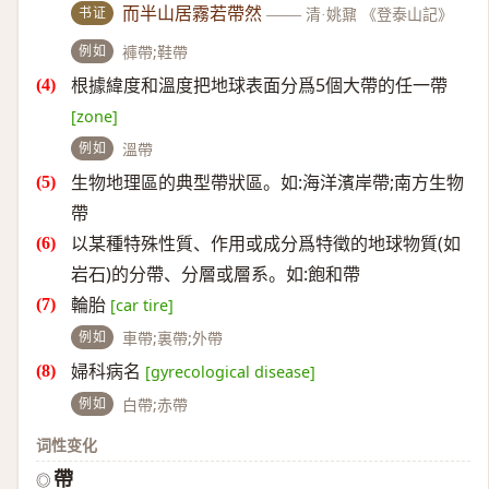
书证
而半山居霧若帶然
——
清·姚鼐 《登泰山記》
例如
褲帶;鞋帶
根據緯度和溫度把地球表面分爲5個大帶的任一帶
[zone]
例如
溫帶
生物地理區的典型帶狀區。如:海洋濱岸帶;南方生物
帶
以某種特殊性質、作用或成分爲特徵的地球物質(如
岩石)的分帶、分層或層系。如:飽和帶
輪胎
[car tire]
例如
車帶;裏帶;外帶
婦科病名
[gyrecological disease]
例如
白帶;赤帶
词性变化
帶
◎