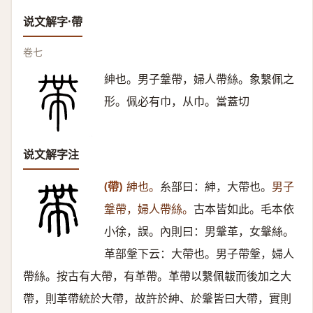
说文解字·帶
卷七
紳也。男子鞶帶，婦人帶絲。象繫佩之
形。佩必有巾，从巾。當蓋切
说文解字注
(帶)
紳也。
糸部曰：紳，大帶也。
男子
鞶帶，婦人帶絲。
古本皆如此。毛本依
小徐，誤。內則曰：男鞶革，女鞶絲。
革部鞶下云：大帶也。男子帶鞶，婦人
帶絲。按古有大帶，有革帶。革帶以繫佩韍而後加之大
帶，則革帶統於大帶，故許於紳、於鞶皆曰大帶，實則