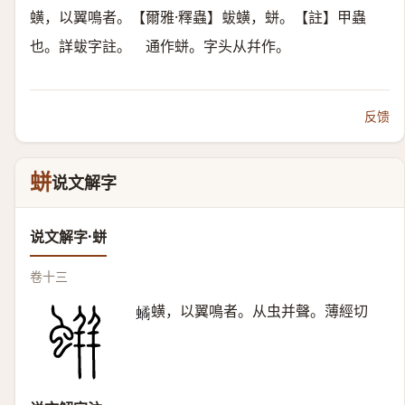
蟥，以翼鳴者。【爾雅·釋蟲】蛂蟥，蛢。【註】甲蟲
也。詳蛂字註。 通作蛢。字头从幷作。
反馈
蛢
说文解字
说文解字·蛢
卷十三
蟥，以翼鳴者。从虫并聲。薄經切
𧑐