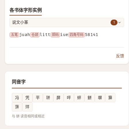
各书体字形实例
1
说文小篆
五笔
juah
仓颉
litt
郑码
iue
四角号码
58141
反馈
同音字
冯
凭
平
㻂
屏
呯
蚲
鉼
塀
箳
蓱
玶
与 蛢 读音相同或相近