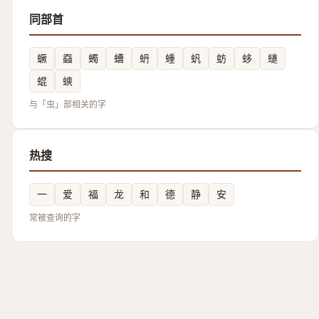
同部首
蟩
䗞
蠋
螬
蚒
蝩
䖠
蚄
蛥
䗯
蜫
䗮
与「虫」部相关的字
热搜
一
爱
福
龙
和
德
静
安
常被查询的字