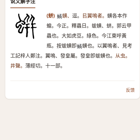
说文解字注
(蛢)
蟥、
逗。
㠯翼鳴者。
蟥各本作
𧑐
蝗。今正。釋蟲日。蛂蟥、蛢。郭云甲
蟲也。大如虎豆。綠色。今江東呼黃
瓶。按蛂蟥卽
蟥也。以翼鳴者、見考
𧑐
工記梓人鄭注。翼鳴、發皇屬。發皇卽蛂蟥也。
从虫。
井聲。
薄經切。十一部。
反馈