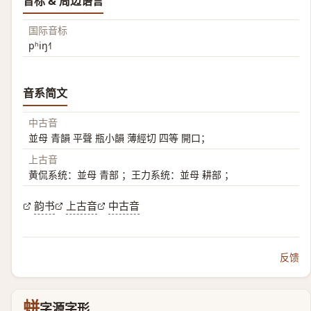
音标 & 周边语言
国际音标
pʰiŋ˧˥
音系简文
中古音
並母 青韻 平聲 瓶小韻 薄經切 四等 開口；
上古音
黄侃系统：並母 青部 ；王力系统：並母 耕部 ；
韵书
上古音
中古音
反馈
蛢
字源字形