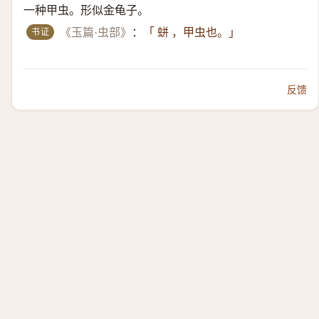
一种甲虫。形似金龟子。
书证
《玉篇·虫部》
：
「 蛢 ，甲虫也。」
反馈