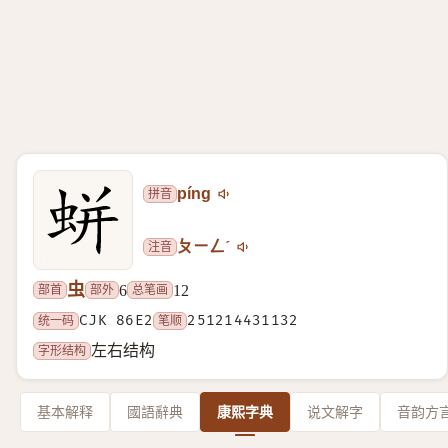
拼音
píng
注音
ㄆㄧㄥˊ
虫
部首
部外
总笔画
6
12
统一码
CJK 86E2
笔顺
251214431132
字形结构
左右结构
基本解释
國語辭典
康熙字典
说文解字
音韵方