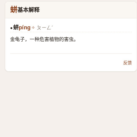
蛢
基本解释
蛢
píng
ㄆㄧㄥˊ
●
金龟子，一种危害植物的害虫。
反馈