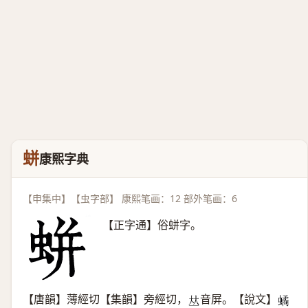
蛢
康熙字典
【申集中】【虫字部】 康熙笔画：12 部外笔画：6
【正字通】俗蛢字。
【唐韻】薄經切【集韻】旁經切，
音屏。【說文】
𠀤
𧑐