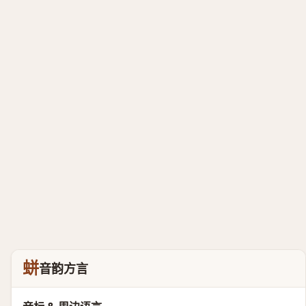
蛢
音韵方言