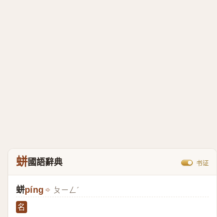
蛢
國語辭典
书证
蛢
píng
ㄆㄧㄥˊ
名