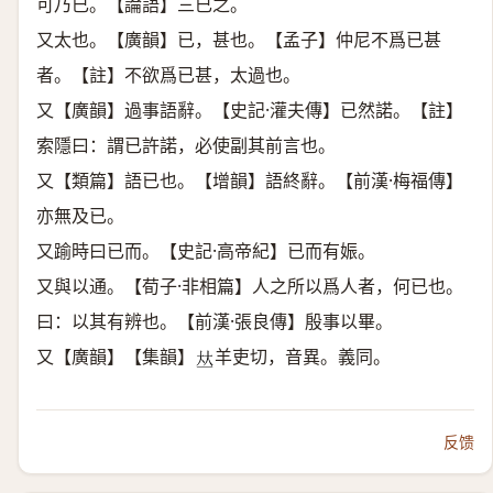
可乃已。【論語】三已之。
又太也。【廣韻】已，甚也。【孟子】仲尼不爲已甚
者。【註】不欲爲已甚，太過也。
又【廣韻】過事語辭。【史記·灌夫傳】已然諾。【註】
索隱曰：謂已許諾，必使副其前言也。
又【類篇】語已也。【增韻】語終辭。【前漢·梅福傳】
亦無及已。
又踰時曰已而。【史記·高帝紀】已而有娠。
又與以通。【荀子·非相篇】人之所以爲人者，何已也。
曰：以其有辨也。【前漢·張良傳】殷事以畢。
又【廣韻】【集韻】
羊吏切，音異。義同。
𠀤
反馈