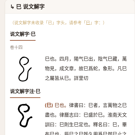
↳ 巳 说文解字
（说文解字未收录「已」字头，请参考「
巳
」字：）
说文解字·巳
卷十四
巳也。四月，陽气巳出，陰气巳藏，萬
物見，成文章，故巳爲蛇，象形。凡巳
之屬皆从巳。詳里切
说文解字注·巳
(巳)
巳也。
律書曰：巳者，言萬物之巳
盡也。律曆志曰：巳盛於巳。淮南天文
訓曰：巳則生巳定也。釋名曰：巳，畢
布巳也。辰巳之巳旣久用爲巳然巳止之