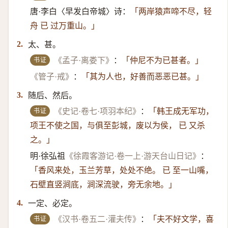
唐·李白〈早发白帝城〉诗：
「两岸猿声啼不尽，轻
舟 已 过万重山。」
太、甚。
2.
书证
《孟子·离娄下》
：
「仲尼不为已甚者。」
《管子·戒》
：
「其为人也，好善而恶恶已甚。」
随后、然后。
3.
书证
《史记·卷七·项羽本纪》
：
「韩王成无军功，
项王不使之国，与俱至彭城，废以为侯， 已 又杀
之。」
明·徐弘祖
《徐霞客游记·卷一上·游天台山日记》
：
「香风来处，玉兰芳草，处处不绝。 已 至一山嘴，
石壁直竖涧底，涧深流驶，旁无余地。」
一定、必定。
4.
书证
《汉书·卷五二·灌夫传》
：
「夫不好文学，喜