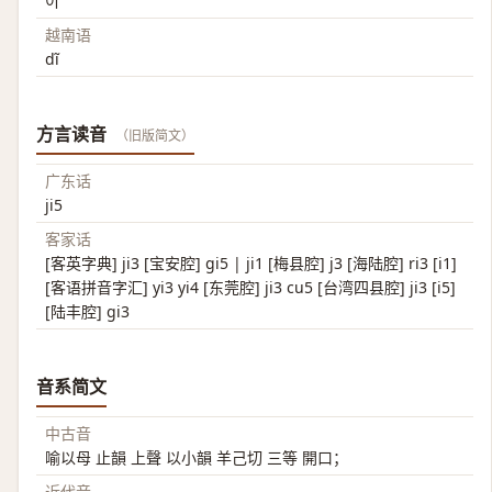
이
越南语
dĩ
方言读音
（旧版简文）
广东话
ji5
客家话
[客英字典] ji3 [宝安腔] gi5 | ji1 [梅县腔] j3 [海陆腔] ri3 [i1]
[客语拼音字汇] yi3 yi4 [东莞腔] ji3 cu5 [台湾四县腔] ji3 [i5]
[陆丰腔] gi3
音系简文
中古音
喻以母 止韻 上聲 以小韻 羊己切 三等 開口；
近代音