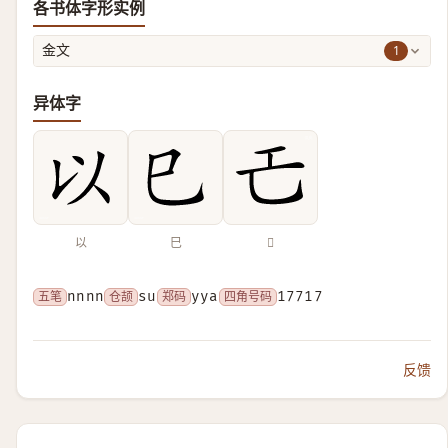
各书体字形实例
1
金文
异体字
以
巳
𢀒
五笔
nnnn
仓颉
su
郑码
yya
四角号码
17717
反馈