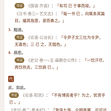
书证
《国语·齐语》
：
「有司 已 于事而竣。」
《汉书·卷三○·艺文志》
：
「每一书 已 ，向辄条其篇
目，撮其指意，录而奏之。」
黜退。
3.
书证
《论语·公冶长》
：
「令尹子文三仕为令尹，
无喜色；三 已 之，无愠色。」
病愈。
4.
书证
《史记·卷一○五·扁鹊仓公传》
：
「一饮汗尽，
再饮热去，三饮病 已 。」
代
此、如此。
书证
《论语·阳货》
：
「不有博奕者乎？为之，犹贤乎
已 。」
《史记·卷二·夏本纪》
：
「敦序九族，众明高翼，近可远