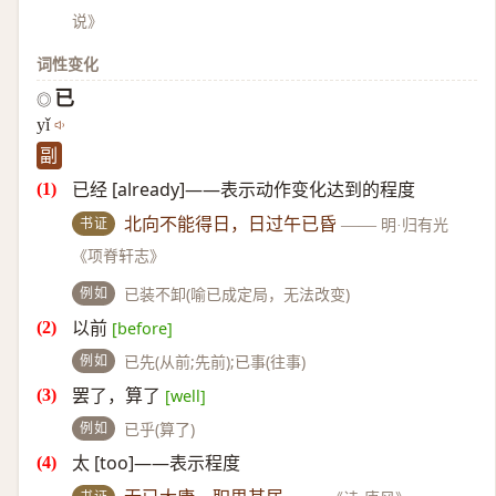
说》
词性变化
已
◎
yǐ
副
已经 [already]——表示动作变化达到的程度
书证
北向不能得日，日过午已昏
——
明·归有光
《项脊轩志》
例如
已装不卸(喻已成定局，无法改变)
以前
[before]
例如
已先(从前;先前);已事(往事)
罢了，算了
[well]
例如
已乎(算了)
太 [too]——表示程度