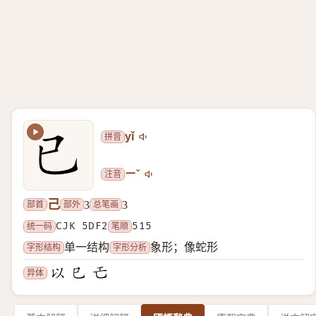
拼音
yǐ
注音
ㄧˇ
己
部首
部外
总笔画
3
3
统一码
CJK 5DF2
笔顺
515
字形结构
字形分析
单一结构
象形；像蛇形
异体