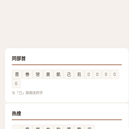
同部首
巹
巻
㠰
㠱
凱
己
㠯
𱜞
𭘎
𫶵
𲞫
𫶹
与「己」部相关的字
热搜