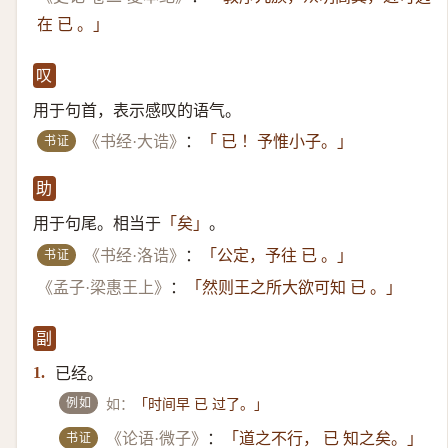
在 已 。」
叹
用于句首，表示感叹的语气。
书证
《书经·大诰》
：
「 已 ！予惟小子。」
助
用于句尾。相当于
。
「矣」
书证
《书经·洛诰》
：
「公定，予往 已 。」
《孟子·梁惠王上》
：
「然则王之所大欲可知 已 。」
副
已经。
1.
例如
如：
「时间早 已 过了。」
书证
《论语·微子》
：
「道之不行， 已 知之矣。」