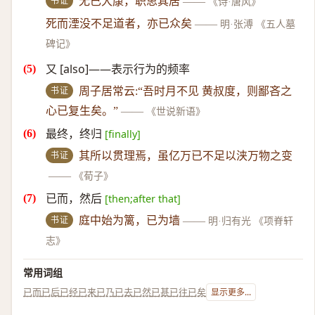
书证
无已大康，职思其居
——
《诗·唐风》
死而湮没不足道者，亦已众矣
——
明·张溥 《五人墓
碑记》
又 [also]——表示行为的频率
书证
周子居常云:“吾时月不见 黄叔度，则鄙吝之
心已复生矣。”
——
《世说新语》
最终，终归
[finally]
书证
其所以贯理焉，虽亿万已不足以浃万物之变
——
《荀子》
已而，然后
[then;after that]
书证
庭中始为篱，已为墙
——
明·归有光 《项脊轩
志》
常用词组
已而
已后
已经
已来
已乃
已去
已然
已甚
已往
已矣
显示更多...