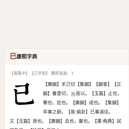
已
康熙字典
【寅集中】【己字部】 康熙笔画：3
【廣韻】羊己切【集韻】【韻會】【正
韻】養里切，
音以。【玉篇】止也，
𠀤
畢也，訖也。【廣韻】成也。【集韻】
卒事之辭。【易·損卦】已事遄往。
又【玉篇】退也。【廣韻】去也，棄也。【書·堯典】試