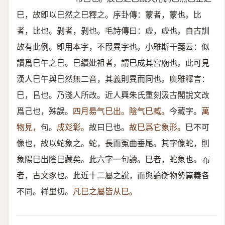
巳，故卽以巳然之巳釋之。序卦傳：蒙者，蒙也。比
者，比也。剝者，剝也。毛詩傳曰：虚，虚也。自古訓
故有此例。卽用本字，不叚異字也。小雅斯干箋云：似
讀爲巳午之巳。巳續妣祖者，謂巳成其宮廟也。此可見
漢人巳午與巳然無二音，其義則異而同也。廣雅釋言：
巳，㠯也。乃淺人所改。近人興朱氏重刻汲古閣說文改
爲己也，殊誤。
四月昜气巳出。陰气巳臧。
今藏字。
萬
物見，
句。
成彣彰。
故曰巳也。
故巳爲它象形。
巳不可
像也，故以蛇象之。蛇，長而冤曲垂尾。其字像蛇，則
象陽巳出陰巳藏矣。此六字一句讀。巳者，蛇象也。
𢁓
者，古文豕也。此近十二屬之說，而與論衡物勢篇義各
不同。祥里切。
凡巳之屬皆从巳。