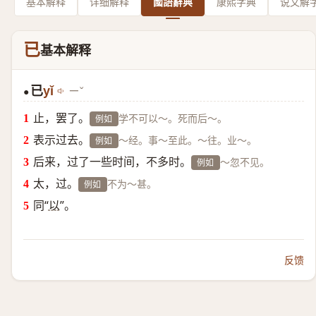
基本解释
详细解释
國語辭典
康熙字典
说文解
已
基本解释
已
yǐ
ㄧˇ
●
止，罢了。
学不可以～。死而后～。
例如
表示过去。
～经。事～至此。～往。业～。
例如
后来，过了一些时间，不多时。
～忽不见。
例如
太，过。
不为～甚。
例如
同“
以
”。
反馈