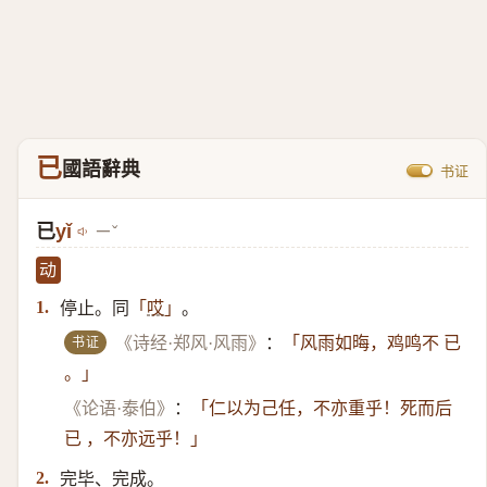
已
國語辭典
书证
已
yǐ
ㄧˇ
动
停止。同
。
1.
「
哎
」
书证
《诗经·郑风·风雨》
：
「风雨如晦，鸡鸣不 已
。」
《论语·泰伯》
：
「仁以为己任，不亦重乎！死而后
已 ，不亦远乎！」
完毕、完成。
2.