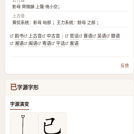
影母 齊微韻 上聲 倚小空；
上古音
黄侃系统：影母 咍部 ；王力系统：餘母 之部 ；
韵书
上古音
中古音
官话
晋语
吴语
赣语
|
湘语
闽语
粤语
平话
客语
反馈
已
字源字形
字源演变