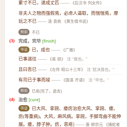
累寸不已，遂成丈匹
——
《后汉书·列女传》
非夫人之物而强假焉，必虑人逼取，而惴惴焉，摩
玩之不已
——
清·袁枚 《黄生借书说》
例如
不已
完成，完毕
[finish]
书证
已，成也
——
《广雅》
已事遄往
——
《易·损》
注:“竟也。”
且曰吾已
——
《左传·昭公十三年》
注:'犹决竟也。”
有司已于事而竣
——
《国语·齐语》
注:“毕也。”
例如
已矣(完了，逝去)
治愈
[cure]
书证
已大风、挛踠、瘘疠治愈大风、挛踠、瘘、
疠(等重病)。大风，麻风病。挛踠，手脚弯曲不能伸
展。瘘，脖子肿。疠，恶疮]
——
唐·柳宗元 《捕蛇者