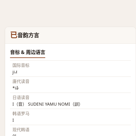
已
音韵方言
音标 & 周边语言
国际音标
ji˨˩˦
唐代读音
*iə̌
日语读音
I（音） SUDENI YAMU NOMI（訓）
韩语罗马
I
现代韩语