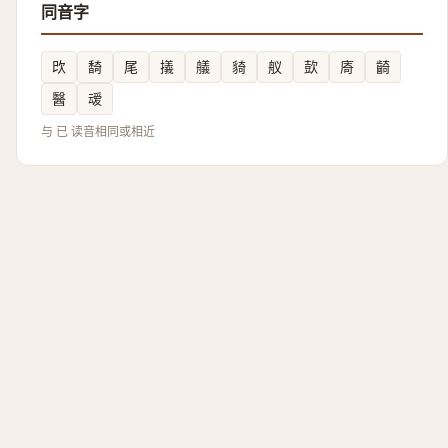
同音字
㰝
䭲
尾
㩘
艤
䝝
舣
㰻
㢊
齮
醫
叆
与 已 读音相同或相近