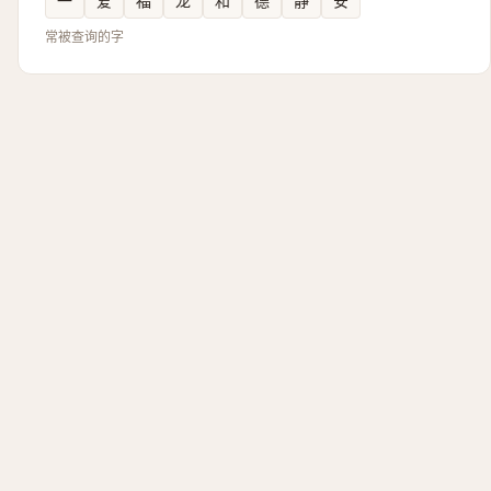
一
爱
福
龙
和
德
静
安
常被查询的字