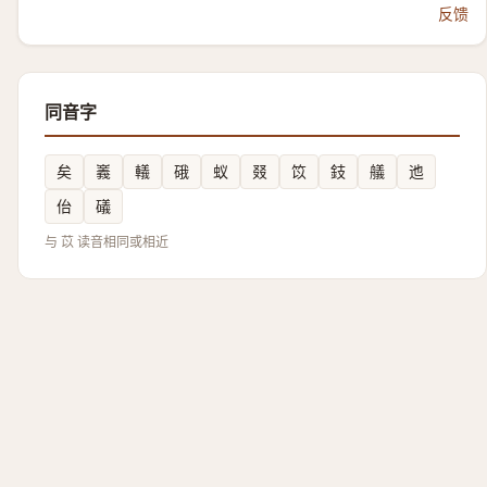
反馈
同音字
矣
㠖
轙
硪
蚁
叕
笖
鈘
艤
迆
佁
礒
与 苡 读音相同或相近