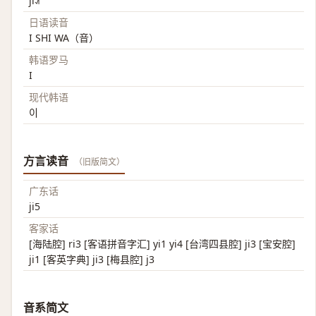
ji˨˩˦
日语读音
I SHI WA（音）
韩语罗马
I
现代韩语
이
方言读音
（旧版简文）
广东话
ji5
客家话
[海陆腔] ri3 [客语拼音字汇] yi1 yi4 [台湾四县腔] ji3 [宝安腔]
ji1 [客英字典] ji3 [梅县腔] j3
音系简文