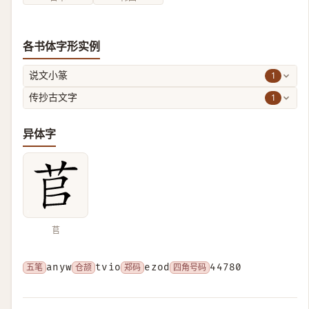
各书体字形实例
1
说文小篆
1
传抄古文字
异体字
苢
五笔
anyw
仓颉
tvio
郑码
ezod
四角号码
44780