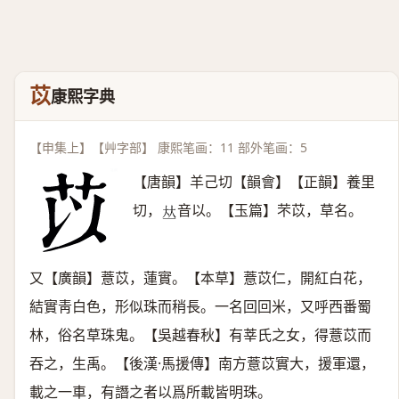
苡
康熙字典
【申集上】【艸字部】 康熙笔画：11 部外笔画：5
【唐韻】羊己切【韻會】【正韻】養里
切，
音以。【玉篇】芣苡，草名。
𠀤
又【廣韻】薏苡，蓮實。【本草】薏苡仁，開紅白花，
結實靑白色，形似珠而稍長。一名回回米，又呼西番蜀
林，俗名草珠鬼。【吳越春秋】有莘氏之女，得薏苡而
吞之，生禹。【後漢·馬援傳】南方薏苡實大，援軍還，
載之一車，有譖之者以爲所載皆明珠。