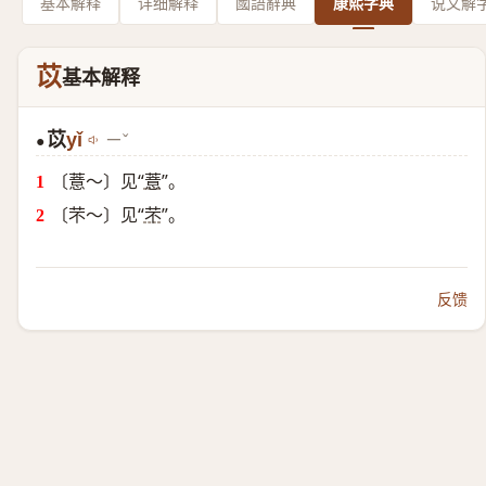
基本解释
详细解释
國語辭典
康熙字典
说文解
苡
基本解释
苡
yǐ
ㄧˇ
●
〔薏～〕见“
薏
”。
〔芣～〕见“
芣
”。
反馈