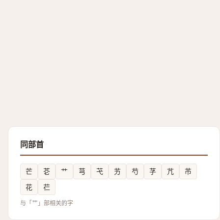
同部首
芒
芲
艹
芎
芅
艻
芍
芓
芁
芇
花
芢
与「艹」部相关的字