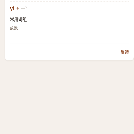
yǐ
ㄧˇ
常用词组
苡米
反馈