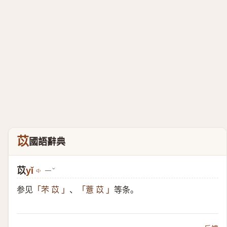
苡
國語辭典
苡
yǐ
ㄧˇ
参见
、
等条。
「芣 苡 」
「薏 苡 」