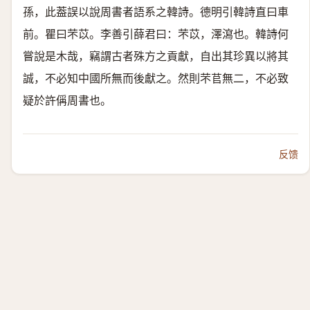
孫，此葢誤以說周書者語系之韓詩。德明引韓詩直曰車
前。瞿曰芣苡。李善引薛君曰：芣苡，澤瀉也。韓詩何
嘗說是木哉，竊謂古者殊方之貢獻，自出其珍異以將其
誠，不必知中國所無而後獻之。然則芣苢無二，不必致
疑於許偁周書也。
反馈