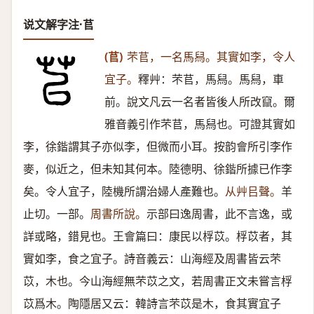
说文解字注·苢
(苢)
芣苢，一名馬舄。其實如李，令人
宜子。
釋艸：芣苢，馬舄。馬舄，車
前。說文凡云一名者皆後人所改竄。爾
雅音義引作芣苢，馬舄也。可證其實如
李，徐鍇謂其子亦似李，但微而小耳。按韵會所引李作
麥，似近之，但未知其何本。陸德明、徐鍇所據已作李
矣。令人宜子，陸機所謂治婦人產難也。
从艸㠯聲。
羊
止切。一部。
周書所說。
示部曰逸周書，此不言逸，或
詳或略，錯見也。王會篇曰：康民以桴苡。桴苡者，其
實如李，食之宜子。詩音義云：山海經及周書皆云芣
苡，木也。今山海經無芣苡之文，若周書正文未嘗言桴
苡爲木。陶隱居又云：韓詩言芣苡是木，食其實宜子