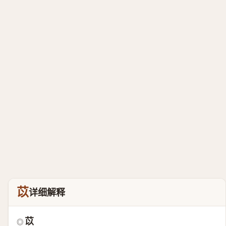
苡
详细解释
苡
◎