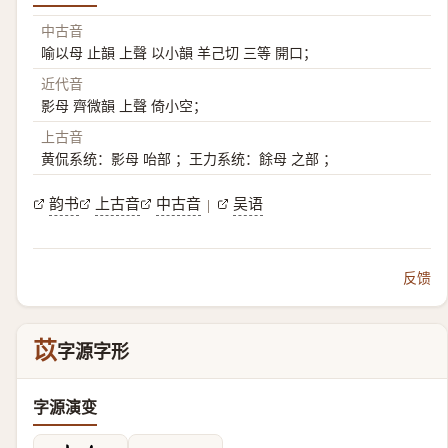
中古音
喻以母 止韻 上聲 以小韻 羊己切 三等 開口；
近代音
影母 齊微韻 上聲 倚小空；
上古音
黄侃系统：影母 咍部 ；王力系统：餘母 之部 ；
韵书
上古音
中古音
吴语
|
反馈
苡
字源字形
字源演变