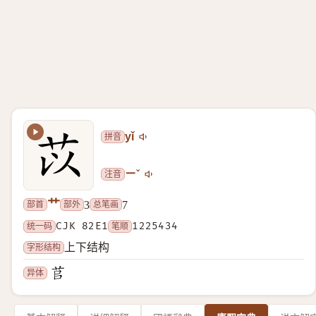
拼音
yǐ
注音
ㄧˇ
艹
部首
部外
总笔画
3
7
统一码
CJK 82E1
笔顺
1225434
字形结构
上下结构
异体