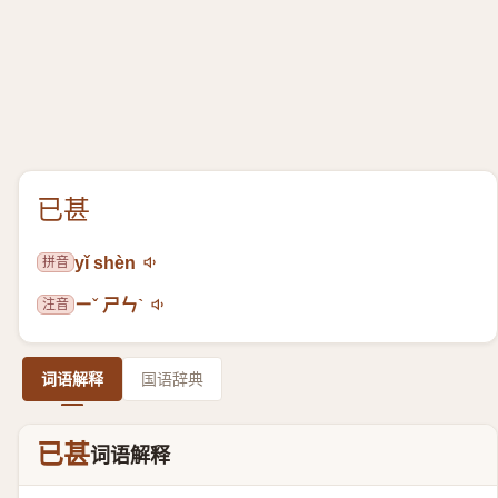
已甚
拼音
yǐ shèn
注音
ㄧˇ ㄕㄣˋ
词语解释
国语辞典
已甚
词语解释