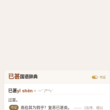
已甚
国语辞典
书证
已甚
yǐ shèn
ㄧˇ ㄕㄣˋ
过甚。
书证
高伯其为戮乎？复恶已甚矣。
——
《左传．桓公