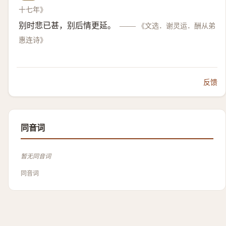
十七年》
别时悲已甚，别后情更延。
——
《文选．谢灵运．酬从弟
惠连诗》
反馈
同音词
暂无同音词
同音词