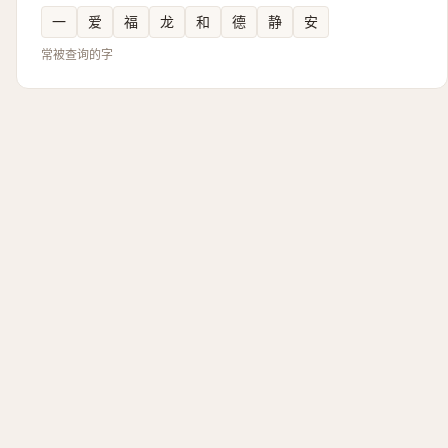
一
爱
福
龙
和
德
静
安
常被查询的字