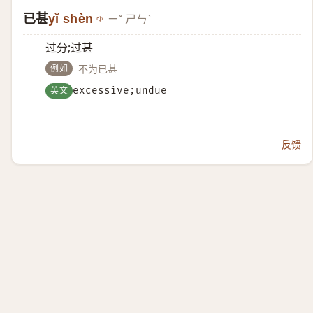
已甚
yǐ shèn
ㄧˇ ㄕㄣˋ
过分;过甚
例如
不为已甚
英文
excessive;undue
反馈