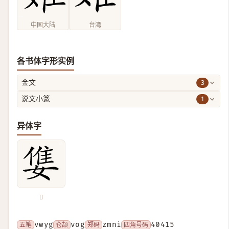
中国大陆
台湾
各书体字形实例
3
金文
1
说文小篆
异体字
𡠓
五笔
vwyg
仓颉
vog
郑码
zmni
四角号码
40415