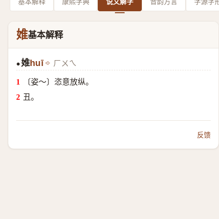
基本解释
康熙字典
说文解字
音韵方言
字源字
婎
基本解释
婎
huī
ㄏㄨㄟ
●
〔姿～〕恣意放纵。
丑。
反馈