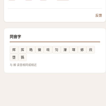
反馈
同音字
辉
挥
皓
鰴
咴
灳
瀈
琿
䖶
烣
墮
㺔
与 婎 读音相同或相近