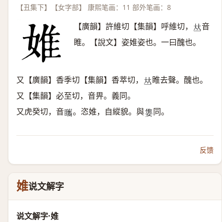
【丑集下】【女字部】 康熙笔画：11 部外笔画：8
【廣韻】許維切【集韻】呼維切，
音
𠀤
睢。【說文】姿婎姿也。一曰醜也。
又【廣韻】香季切【集韻】香萃切，
睢去聲。醜也。
𠀤
又【集韻】必至切，音畀。義同。
又虎癸切，音
。恣婎，自縱貌。與
同。
𥍋
𡠓
反馈
婎
说文解字
说文解字·婎