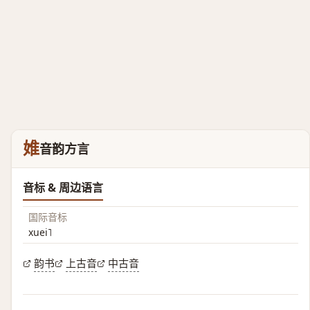
婎
音韵方言
音标 & 周边语言
国际音标
xuei˥
韵书
上古音
中古音