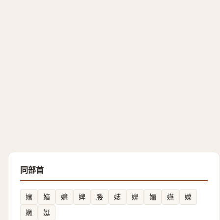
同部首
孃
㛺
嬚
婢
媵
娡
㜒
㛤
嬿
㜰
㜫
娗