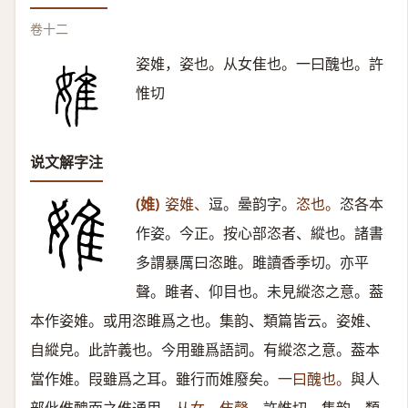
卷十二
姿婎，姿也。从女隹也。一曰醜也。許
惟切
说文解字注
(婎)
姿婎、
逗。㬪韵字。
恣也。
恣各本
作姿。今正。按心部恣者、縱也。諸書
多謂暴厲曰恣雎。雎讀香季切。亦平
聲。雎者、仰目也。未見縱恣之意。葢
本作姿婎。或用恣雎爲之也。集韵、類篇皆云。姿婎、
自縱皃。此許義也。今用雖爲語詞。有縱恣之意。葢本
當作婎。叚雖爲之耳。雖行而婎廢矣。
一曰醜也。
與人