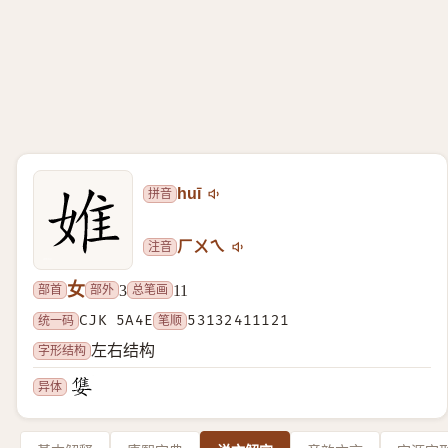
拼音
huī
注音
ㄏㄨㄟ
女
部首
部外
总笔画
3
11
统一码
CJK 5A4E
笔顺
53132411121
字形结构
左右结构
异体