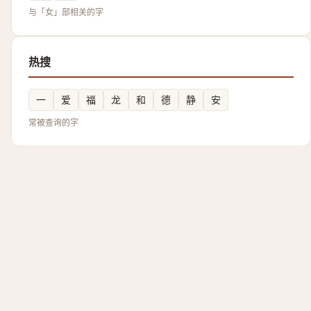
与「女」部相关的字
热搜
一
爱
福
龙
和
德
静
安
常被查询的字