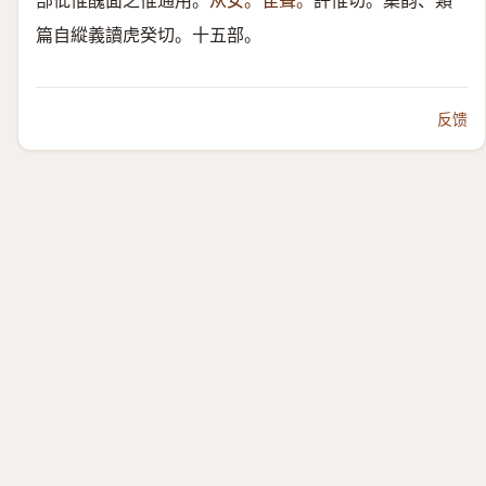
部仳倠醜面之倠通用。
从女。隹聲。
許惟切。集韵、類
篇自縱義讀虎癸切。十五部。
反馈