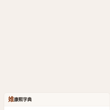
婎
康熙字典