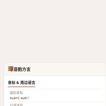
琿
音韵方言
音标 & 周边语言
国际音标
xuən˧˥; xuei˥
日语读音