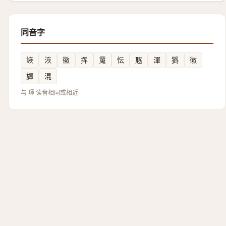
同音字
詼
洃
鰴
挥
䰟
忶
豗
渾
㺔
徽
㫎
混
与 琿 读音相同或相近