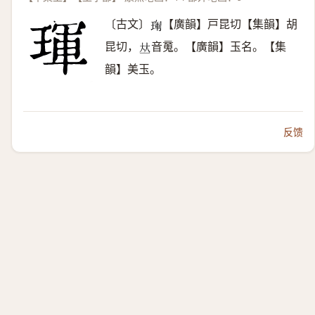
〔古文〕
【廣韻】戸昆切【集韻】胡
𤦳
昆切，
音䰟。【廣韻】玉名。【集
𠀤
韻】美玉。
反馈