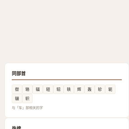
同部首
辔
辂
辐
轾
轺
轶
辉
轰
轸
轭
辍
轵
与「车」部相关的字
热搜