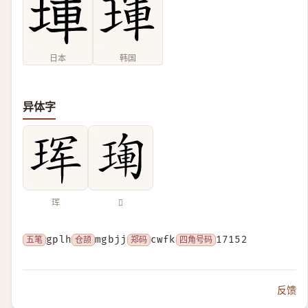
日本
韩国
异体字
珲
𤦳
五笔
gplh
仓颉
mgbjj
郑码
cwfk
四角号码
17152
反馈