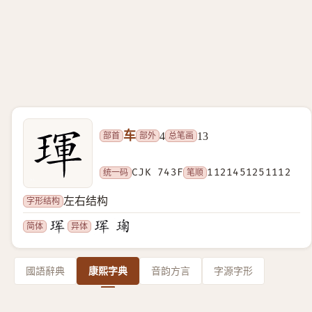
车
部首
部外
总笔画
4
13
统一码
CJK 743F
笔顺
1121451251112
字形结构
左右结构
简体
异体
國語辭典
康熙字典
音韵方言
字源字形