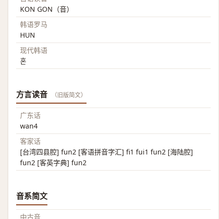
KON GON（音）
韩语罗马
HUN
现代韩语
혼
方言读音
（旧版简文）
广东话
wan4
客家话
[台湾四县腔] fun2 [客语拼音字汇] fi1 fui1 fun2 [海陆腔]
fun2 [客英字典] fun2
音系简文
中古音