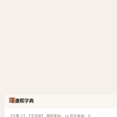
琿
康熙字典
【午集上】【玉字部】 康熙笔画：14 部外笔画：9