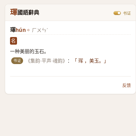
琿
國語辭典
书证
琿
hún
ㄏㄨㄣˊ
名
一种美丽的玉石。
书证
《集韵·平声·魂韵》
：
「 珲 ，美玉。」
反馈