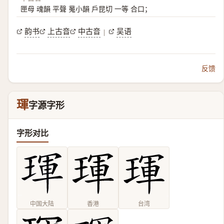
匣母 魂韻 平聲 䰟小韻 戶昆切 一等 合口；
韵书
上古音
中古音
吴语
|
反馈
琿
字源字形
字形对比
中国大陆
香港
台湾