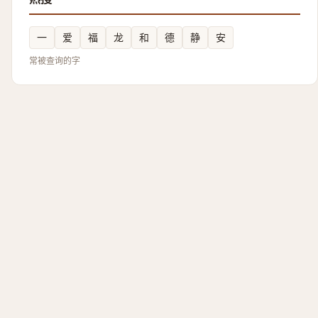
一
爱
福
龙
和
德
静
安
常被查询的字