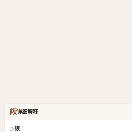
詼
详细解释
詼
◎