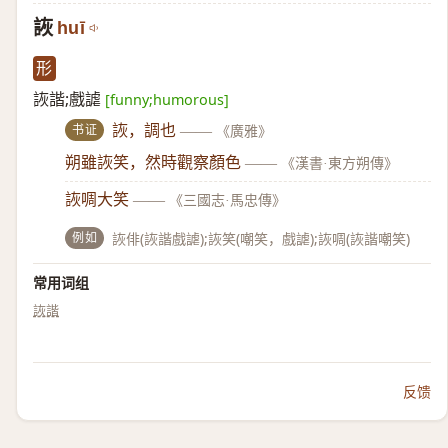
詼
huī
形
詼諧;戲謔
[funny;humorous]
书证
詼，調也
——
《廣雅》
朔雖詼笑，然時觀察顏色
——
《漢書·東方朔傳》
詼啁大笑
——
《三國志·馬忠傳》
例如
詼俳(詼諧戲謔);詼笑(嘲笑，戲謔);詼啁(詼諧嘲笑)
常用词组
詼諧
反馈