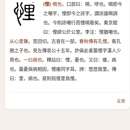
(悝)
啁也。
口部曰：啁，嘐也。啁卽今
之嘲字，悝卽今之詼字，謂詼諧啁調
也。今則詼嘲行而悝啁廢矣。東京賦
曰：悝繆公於公室。李注：悝猶嘲也。
从心里聲。
苦回切。古音在一部。
春秋傳有孔悝。
衛孔
圉之子也。見左傳哀公十五年。許偁此者葢悝字漢人少
用也。
一曰病也。
釋詁曰：悝，憂也。又曰：㾖，病
也。葢憂與病相因，悝㾖同字耳。詩：悠悠我里。傳
曰：里，病也。是則叚借里爲悝。
反馈