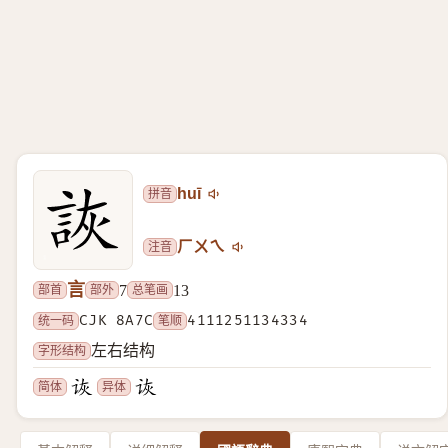
拼音
huī
注音
ㄏㄨㄟ
言
部首
部外
总笔画
7
13
统一码
CJK 8A7C
笔顺
4111251134334
字形结构
左右结构
简体
异体