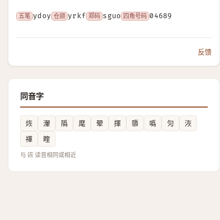
五笔
ydoy
仓颉
yrkf
郑码
sguo
四角号码
04689
反馈
同音字
烣
瀈
䧦
麾
翚
揮
隳
噅
灳
洃
禈
睳
与 詼 读音相同或相近