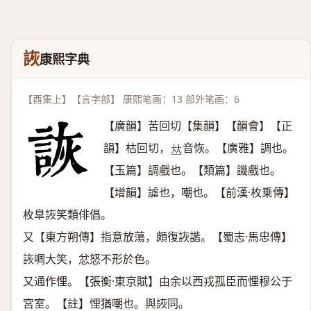
詼
康熙字典
【酉集上】【言字部】 康熙笔画：13 部外笔画：6
【廣韻】苦回切【集韻】【韻會】【正
韻】枯回切，
音恢。【廣雅】調也。
𠀤
【玉篇】調戲也。【類篇】譏戲也。
【增韻】謔也，嘲也。【前漢·枚乗傳】
枚臯詼笑類俳倡。
又【東方朔傳】指意放蕩，頗復詼諧。【蜀志·馬忠傳】
詼啁大笑，忿怒不形於色。
又通作悝。【張衡·東京賦】由余以西戎孤臣而悝穆公于
宮室。【註】悝猶嘲也。與詼同。