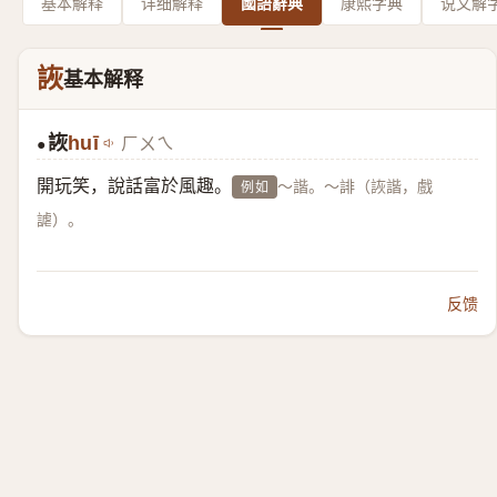
基本解释
详细解释
國語辭典
康熙字典
说文解
詼
基本解释
詼
huī
ㄏㄨㄟ
●
開玩笑，說話富於風趣。
～諧。～誹（詼諧，戲
例如
謔）。
反馈