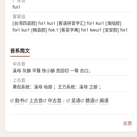
广东话
fui1
客家话
[台湾四县腔] foi1 kui1 [客语拼音字汇] foi1 kui1 [海陆腔]
foi1 kui1 [梅县腔] foe.1 [客英字典] foi1 kwui1 [宝安腔] foi1
音系简文
中古音
溪母 灰韻 平聲 恢小韻 苦回切 一等 合口；
上古音
黄侃系统：溪母 咍部 ；王力系统：溪母 之部 ；
韵书
上古音
中古音
吴语
赣语
闽语
|
反馈