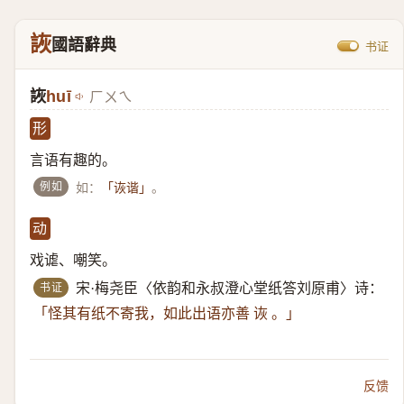
詼
國語辭典
书证
詼
huī
ㄏㄨㄟ
形
言语有趣的。
例如
如：
。
「诙谐」
动
戏谑、嘲笑。
书证
宋·梅尧臣〈依韵和永叔澄心堂纸答刘原甫〉诗：
「怪其有纸不寄我，如此出语亦善 诙 。」
反馈