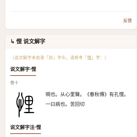
反馈
↳ 悝 说文解字
（说文解字未收录「詼」字头，请参考「
悝
」字：）
说文解字·悝
卷十
啁也。从心里聲。《春秋傳》有孔悝。
一曰病也。苦回切
说文解字注·悝