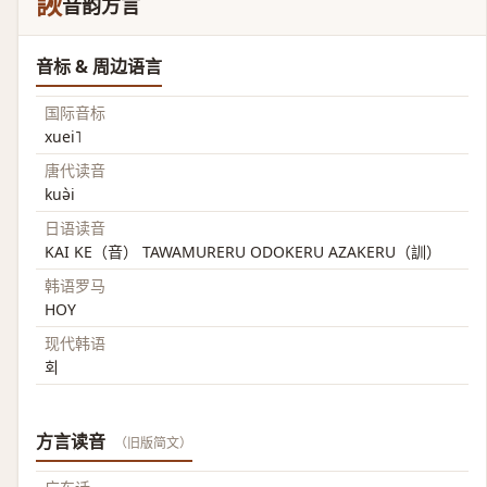
詼
音韵方言
音标 & 周边语言
国际音标
xuei˥
唐代读音
kuə̀i
日语读音
KAI KE（音） TAWAMURERU ODOKERU AZAKERU（訓）
韩语罗马
HOY
现代韩语
회
方言读音
（旧版简文）