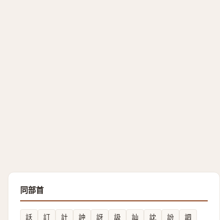
同部首
訞
訂
計
訲
訝
訯
訕
訦
訜
訵