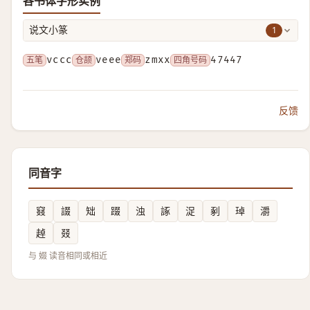
各书体字形实例
1
说文小篆
五笔
vccc
仓颉
veee
郑码
zmxx
四角号码
47447
反馈
同音字
窡
諁
䂐
䟾
浊
諑
浞
剢
琸
灂
趠
叕
与 娺 读音相同或相近