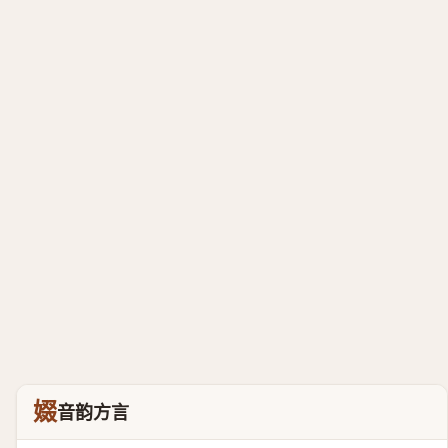
娺
音韵方言