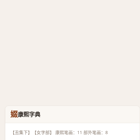
娺
康熙字典
【丑集下】【女字部】 康熙笔画：11 部外笔画：8