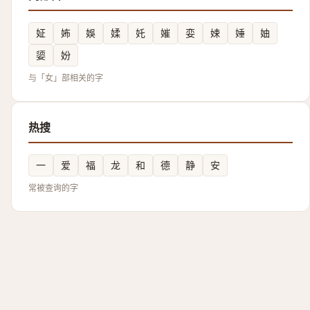
姃
㚴
娛
媃
奼
㜠
娈
娕
娷
妯
媭
妢
与「女」部相关的字
热搜
一
爱
福
龙
和
德
静
安
常被查询的字