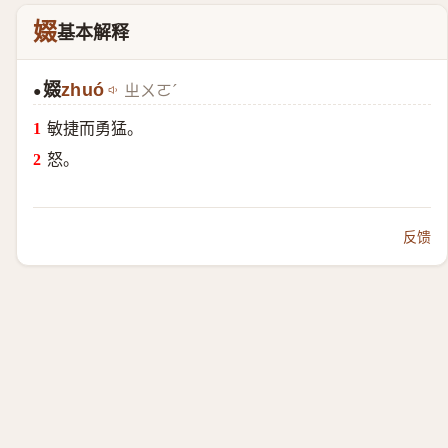
娺
基本解释
娺
zhuó
ㄓㄨㄛˊ
●
敏捷而勇猛。
怒。
反馈