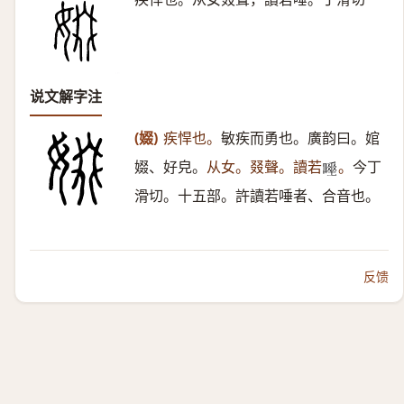
说文解字注
(娺)
疾悍也。
敏疾而勇也。廣韵曰。婠
娺、好皃。
从女。叕聲。讀若
。
今丁
𠾊
滑切。十五部。許讀若唾者、合音也。
反馈