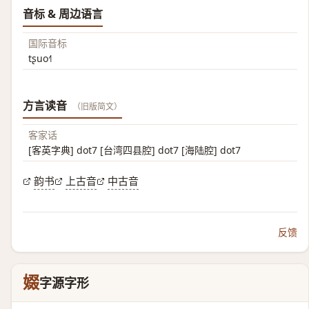
音标 & 周边语言
国际音标
tʂuo˧˥
方言读音
（旧版简文）
客家话
[客英字典] dot7 [台湾四县腔] dot7 [海陆腔] dot7
韵书
上古音
中古音
反馈
娺
字源字形