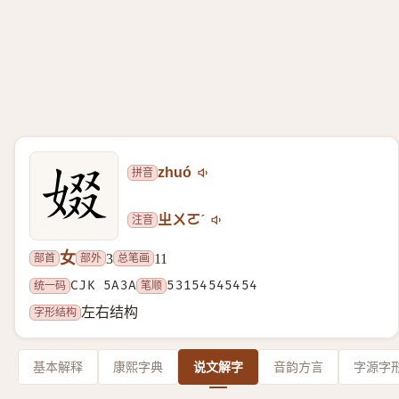
拼音
zhuó
注音
ㄓㄨㄛˊ
女
部首
部外
总笔画
3
11
统一码
CJK 5A3A
笔顺
53154545454
字形结构
左右结构
基本解释
康熙字典
说文解字
音韵方言
字源字