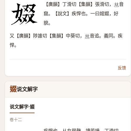
【廣韻】丁滑切【集韻】張滑切，
音
𠀤
窡。【說文】疾悍也。一曰婠娺，好
貌。
又【廣韻】陟誰切【集韻】中葵切，
音追。義同。疾
𠀤
悍。
反馈
娺
说文解字
说文解字·娺
卷十二
疾悍也。从女叕聲，讀若唾。丁滑切