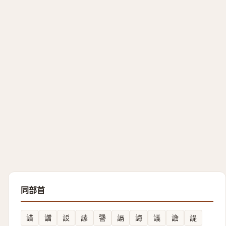
同部首
諎
譡
訤
䛾
謽
䛿
誨
議
譫
諟