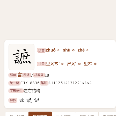
拼音
zhuó
shù
zhē
注音
ㄓㄨㄛˊ
ㄕㄨˋ
ㄓㄜ
言
部首
部外
总笔画
7
18
统一码
CJK 8B36
笔顺
411125141312214444
字形结构
左右结构
异体