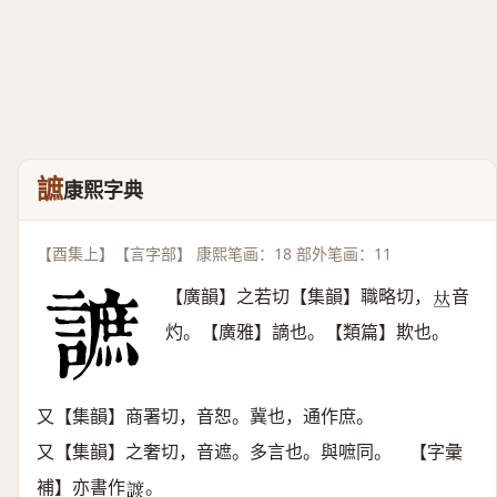
謶
康熙字典
【酉集上】【言字部】 康熙笔画：18 部外笔画：11
【廣韻】之若切【集韻】職略切，
音
𠀤
灼。【廣雅】謫也。【類篇】欺也。
又【集韻】商署切，音恕。冀也，通作庶。
又【集韻】之奢切，音遮。多言也。與嗻同。 【字彙
補】亦書作
。
𧫽