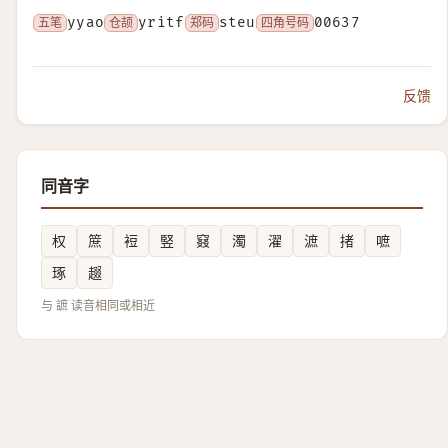
五笔
yyao
仓颉
yritf
郑码
steu
四角号码
00637
反馈
同音字
权
䉀
裋
竪
窡
濁
濯
㵂
㨋
嗻
琢
䞵
与 謶 读音相同或相近