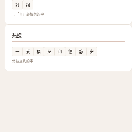
討
䛛
与「言」部相关的字
热搜
一
爱
福
龙
和
德
静
安
常被查询的字