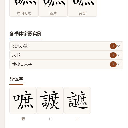
中国大陆
香港
台湾
各书体字形实例
1
说文小篆
1
隶书
1
传抄古文字
异体字
嗻
𧫽
𧭧