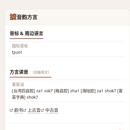
謶
音韵方言
音标 & 周边语言
国际音标
tʂuo˧˥
方言读音
（旧版简文）
客家话
[台湾四县腔] za1 sok7 [梅县腔] zha1 [海陆腔] za1 shok7 [客
英字典] shok7
韵书
上古音
中古音