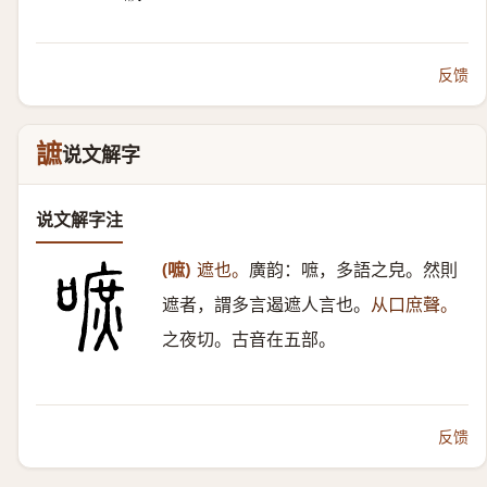
反馈
謶
说文解字
说文解字注
(嗻)
遮也。
廣韵：嗻，多語之皃。然則
遮者，謂多言遏遮人言也。
从口庶聲。
之夜切。古音在五部。
反馈