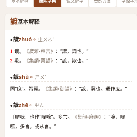
基本解释
康熙字典
说文解字
音韵方言
字源字
謶
基本解释
謶
zhuó
ㄓㄨㄛˊ
●
谪。
：“謶，謫也。”
《廣雅•釋言》
欺。
：“謶，欺也。”
《集韻•藥韻》
謶
shù
ㄕㄨˋ
●
同“
庶
”。希冀。
：“謶，冀也。通作庶。”
《集韻•御韻》
謶
zhē
ㄓㄜ
●
〔囉嗻〕也作“囉嗻”。多言。
：“嗻，囉
《集韻•麻韻》
嗻，多言。或从言。”