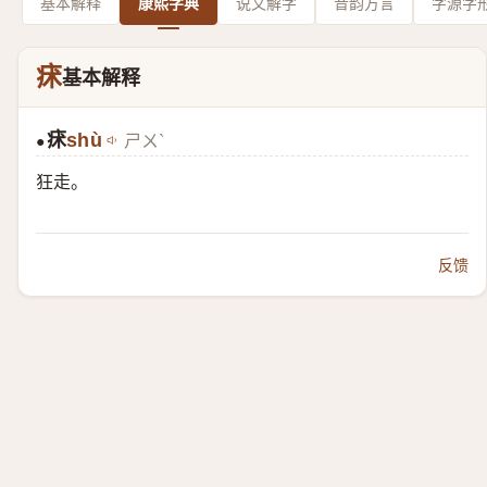
基本解释
康熙字典
说文解字
音韵方言
字源字
㾁
基本解释
㾁
shù
ㄕㄨˋ
●
狂走。
反馈