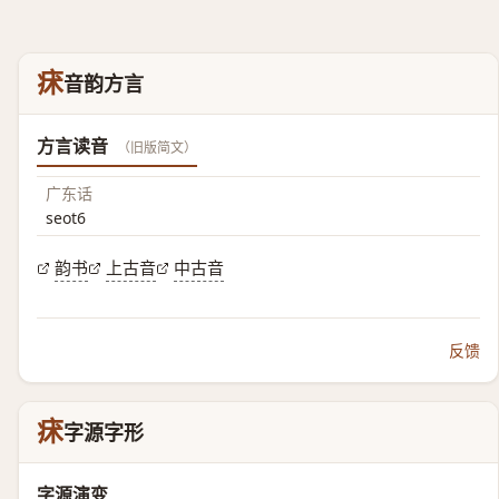
㾁
音韵方言
方言读音
（旧版简文）
广东话
seot6
韵书
上古音
中古音
反馈
㾁
字源字形
字源演变