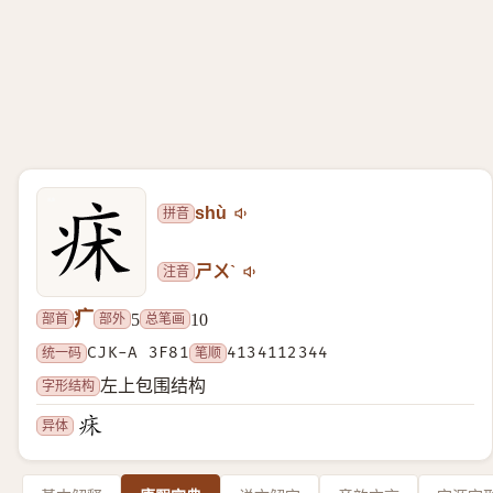
拼音
shù
注音
ㄕㄨˋ
疒
部首
部外
总笔画
5
10
统一码
CJK-A 3F81
笔顺
4134112344
字形结构
左上包围结构
异体