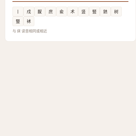
丨
戍
㽰
庶
兪
术
竖
竪
錰
树
豎
䘤
与 㾁 读音相同或相近