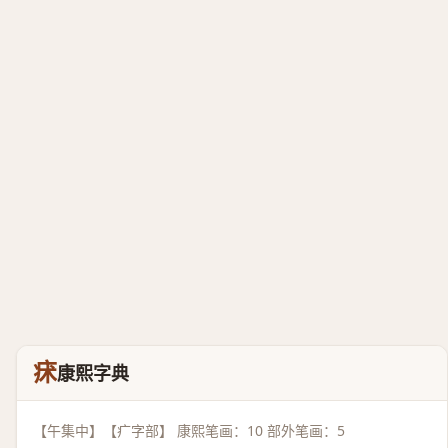
㾁
康熙字典
【午集中】【疒字部】 康熙笔画：10 部外笔画：5