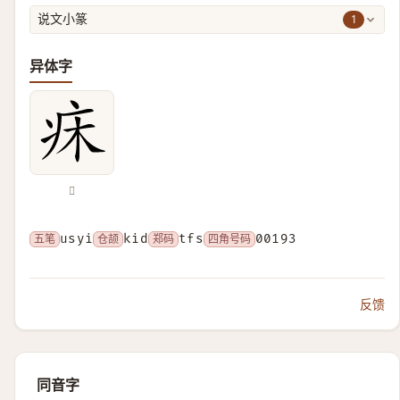
1
说文小篆
异体字
𤴷
五笔
usyi
仓颉
kid
郑码
tfs
四角号码
00193
反馈
同音字