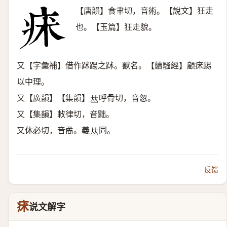
【唐韻】食聿切，音術。【說文】狂走
也。【玉篇】狂走貌。
又【字彙補】借作䟣踢之䟣。獸名。【續騷經】顧㾁踢
以中理。
又【廣韻】【集韻】
呼骨切，音忽。
𠀤
又【集韻】敕律切，音黜。
又休必切，音矞。義
同。
𠀤
反馈
㾁
说文解字