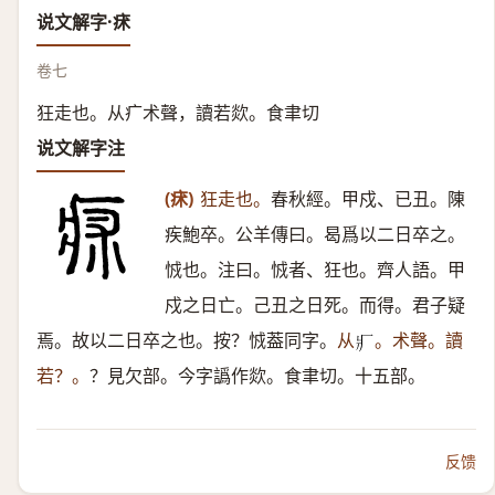
说文解字·㾁
卷七
狂走也。从疒术聲，讀若欻。食聿切
说文解字注
(㾁)
狂走也。
春秋經。甲戍、已丑。陳
疾鮑卒。公羊傳曰。曷爲以二日卒之。
㤜也。注曰。㤜者、狂也。齊人語。甲
戍之日亡。己丑之日死。而得。君子疑
焉。故以二日卒之也。按？㤜葢同字。
从
。术聲。讀
𤕫
若？。
？見欠部。今字譌作欻。食聿切。十五部。
反馈