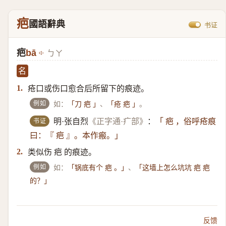
疤
國語辭典
书证
疤
bā
ㄅㄚ
名
疮口或伤口愈合后所留下的痕迹。
1.
例如
如：
、
。
「刀 疤 」
「疮 疤 」
书证
明·张自烈
《正字通·疒部》
：
「 疤 ，俗呼疮痕
曰：『 疤 』。本作瘢。」
类似伤 疤 的痕迹。
2.
例如
如：
、
「锅底有个 疤 。」
「这墙上怎么坑坑 疤 疤
的？」
反馈