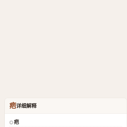
疤
详细解释
疤
◎