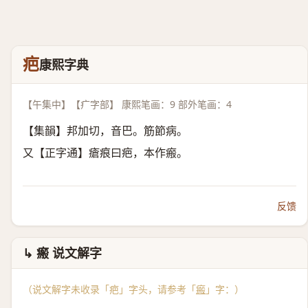
疤
康熙字典
【午集中】【疒字部】 康熙笔画：9 部外笔画：4
【集韻】邦加切，音巴。筋節病。
又【正字通】瘡痕曰疤，本作瘢。
反馈
↳ 瘢 说文解字
（说文解字未收录「疤」字头，请参考「
瘢
」字：）