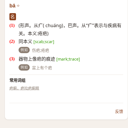
bā
名
(形声。从疒( chuáng)，巴声。从“疒”表示与疾病有
关。本义:疮疤)
同本义
[scab;scar]
例如
伤疤;疮疤
器物上像疤的痕迹
[mark;trace]
例如
盆上有个疤
常用词组
疤瘌，疤拉
疤瘌眼
反馈