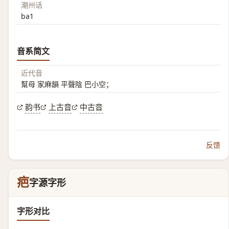
潮州话
ba1
音系简文
近代音
幫母 家麻韻 平聲陰 巴小空；
韵书
上古音
中古音
反馈
疤
字源字形
字形对比