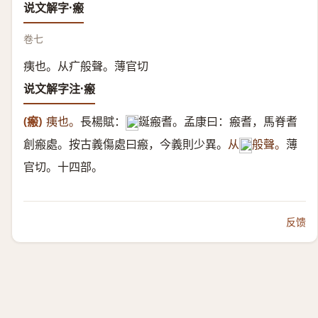
说文解字·瘢
卷七
痍也。从疒般聲。薄官切
说文解字注·瘢
(瘢)
痍也。
長楊賦：
鋋瘢耆。孟康曰：瘢耆，馬脊耆
𠵷
創瘢處。按古義傷處曰瘢，今義則少異。
从
般聲。
薄
𤕫
官切。十四部。
反馈