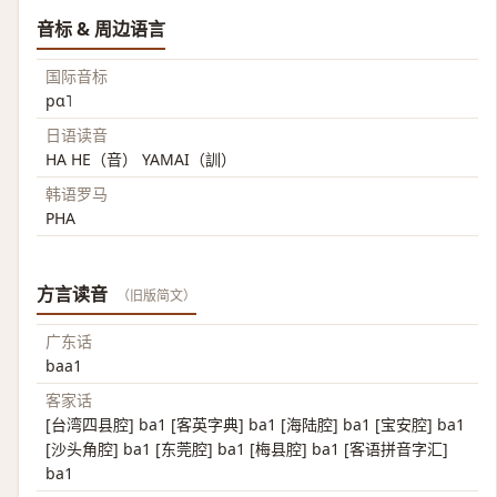
音标 & 周边语言
国际音标
pɑ˥
日语读音
HA HE（音） YAMAI（訓）
韩语罗马
PHA
方言读音
（旧版简文）
广东话
baa1
客家话
[台湾四县腔] ba1 [客英字典] ba1 [海陆腔] ba1 [宝安腔] ba1
[沙头角腔] ba1 [东莞腔] ba1 [梅县腔] ba1 [客语拼音字汇]
ba1