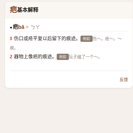
疤
基本解释
疤
bā
ㄅㄚ
●
伤口或疮平复以后留下的痕迹。
伤～。疮～。～
例如
痕。
器物上像疤的痕迹。
坛子磕了一个～。
例如
反馈