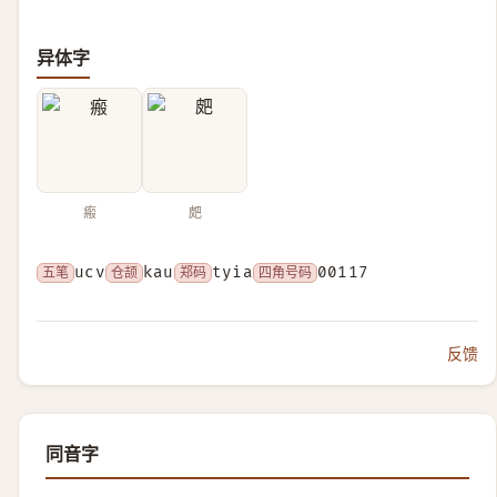
异体字
瘢
㿬
五笔
ucv
仓颉
kau
郑码
tyia
四角号码
00117
反馈
同音字