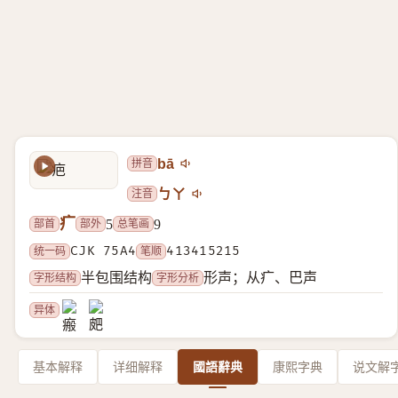
拼音
bā
注音
ㄅㄚ
疒
部首
部外
总笔画
5
9
统一码
CJK 75A4
笔顺
413415215
字形结构
字形分析
半包围结构
形声；从疒、巴声
异体
基本解释
详细解释
國語辭典
康熙字典
说文解