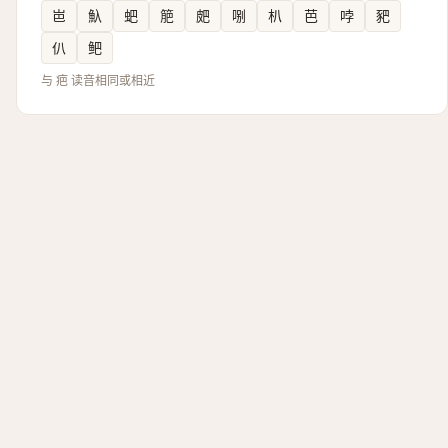
岜
魞
蚆
䈈
㿬
哵
朳
芭
哱
豝
仈
鲃
与 疤 读音相同或相近