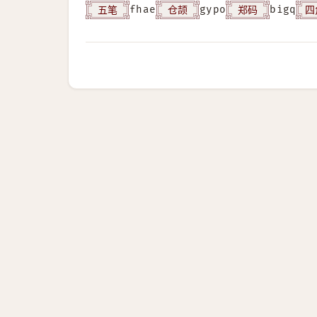
五笔
仓颉
郑码
四
fhae
gypo
bigq