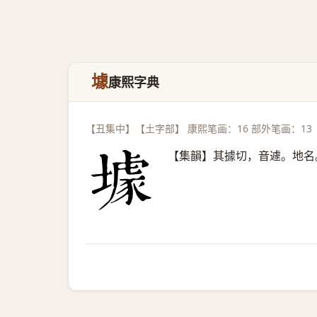
壉
康熙字典
【丑集中】【土字部】 康熙笔画：16 部外笔画：13
【集韻】其據切，音遽。地名