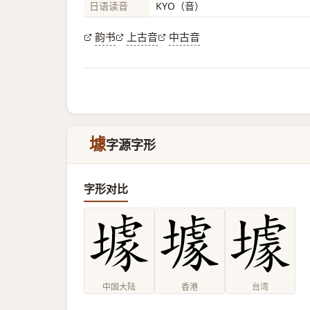
日语读音
KYO（音）
韵书
上古音
中古音
壉
字源字形
字形对比
中国大陆
香港
台湾