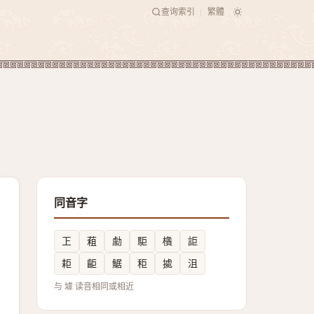
查询索引
繁體
|
同音字
㠪
蒩
勮
駏
㯯
詎
耟
䶙
䱟
秬
㨿
沮
与 壉 读音相同或相近