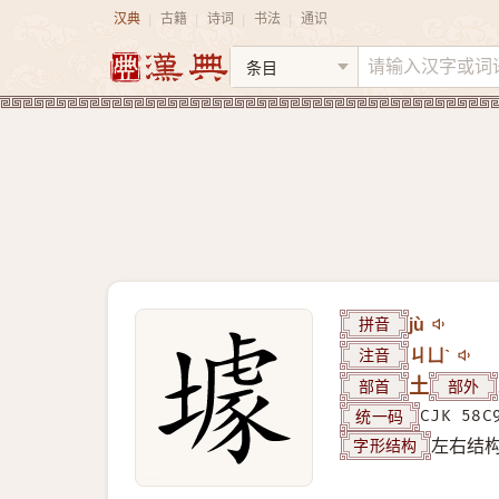
汉典
古籍
诗词
书法
通识
|
|
|
|
拼音
jù
注音
ㄐㄩˋ
部首
土
部外
统一码
CJK 58C
字形结构
左右结