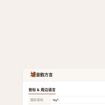
壉
音韵方言
音标 & 周边语言
国际音标
tɕy˥˧