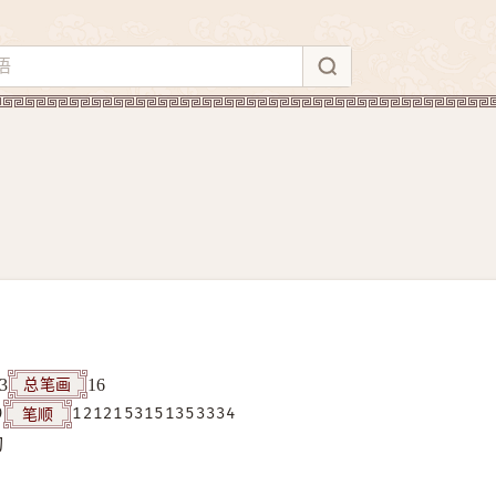
总笔画
3
16
笔顺
9
1212153151353334
构