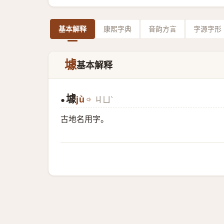
基本解释
康熙字典
音韵方言
字源字形
壉
基本解释
壉
jù
ㄐㄩˋ
●
古地名用字。