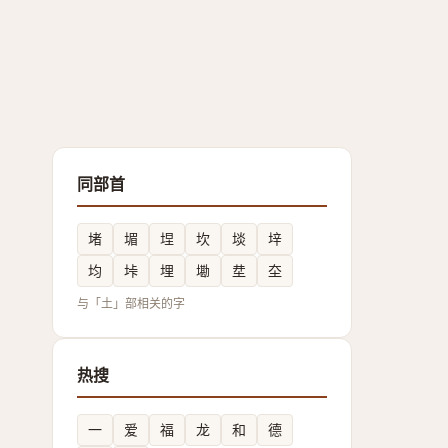
同部首
堵
堳
㘿
坎
埮
垶
均
垰
埋
墈
坓
圶
与「土」部相关的字
热搜
一
爱
福
龙
和
德