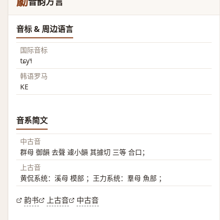
勮
音韵方言
音标 & 周边语言
国际音标
tɕy˥˧
韩语罗马
KE
音系简文
中古音
群母 御韻 去聲 遽小韻 其據切 三等 合口；
上古音
黄侃系统：溪母 模部 ；王力系统：羣母 魚部 ；
韵书
上古音
中古音