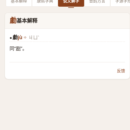
基本解释
康熙字典
说文解字
音韵方言
字源字
勮
基本解释
勮
jù
ㄐㄩˋ
●
同“
剧
”。
反馈