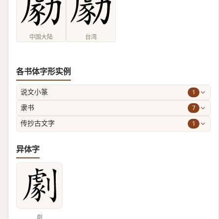
中国大陆
台湾
各书体字形实例
1
说文小篆
7
隶书
1
传抄古文字
异体字
劇