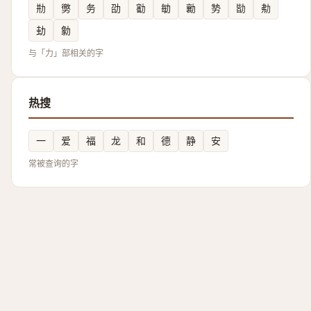
㔙
勶
务
劭
㔤
勄
勷
㔟
勓
㔗
劸
勨
与「力」部相关的字
热搜
一
爱
福
龙
和
德
静
安
常被查询的字