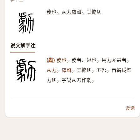
務也。从力豦聲。其據切
说文解字注
(勮)
務也。
務者、趣也。用力尤甚者。
从力。豦聲。
其據切。五部。音轉爲渠
力切。字譌从刀作劇。
反馈