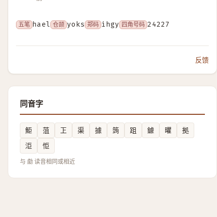
五笔
hael
仓颉
yoks
郑码
ihgy
四角号码
24227
反馈
同音字
鮔
菹
㠪
渠
據
䈮
跙
鐻
㬬
拠
洰
怇
与 勮 读音相同或相近