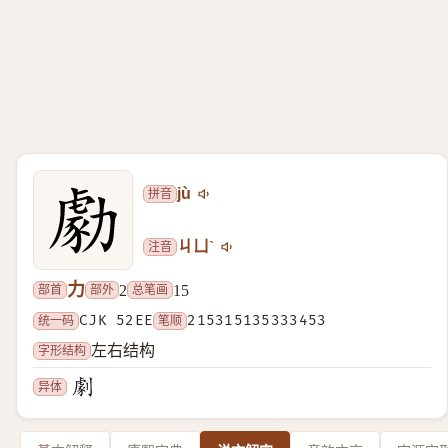
拼音
jù
注音
ㄐㄩˋ
力
部首
部外
总笔画
2
15
统一码
CJK 52EE
笔顺
215315135333453
字形结构
左右结构
异体