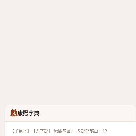
勮
康熙字典
【子集下】【力字部】 康熙笔画：15 部外笔画：13