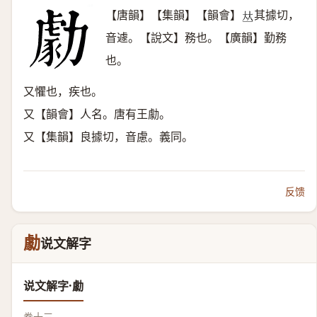
【唐韻】【集韻】【韻會】
其據切，
𠀤
音遽。【說文】務也。【廣韻】勤務
也。
又懼也，疾也。
又【韻會】人名。唐有王勮。
又【集韻】良據切，音慮。義同。
反馈
勮
说文解字
说文解字·勮
卷十三