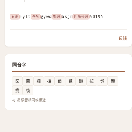
𡒄
五笔
fylt
仓颉
gywd
郑码
bsjm
四角号码
40194
反馈
同音字
㘝
罱
孏
㨫
㑑
覽
醂
揽
懶
纜
攬
缆
与 壈 读音相同或相近