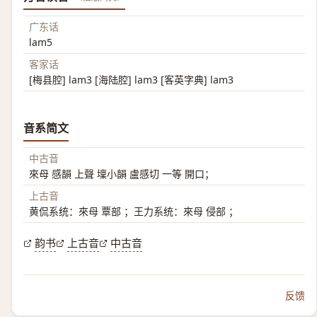
广东话
lam5
客家话
[梅县腔] lam3 [海陆腔] lam3 [客英字典] lam3
音系简文
中古音
來母 感韻 上聲 壈小韻 盧感切 一等 開口；
上古音
黄侃系统：來母 覃部 ；王力系统：來母 侵部 ；
韵书
上古音
中古音
反馈