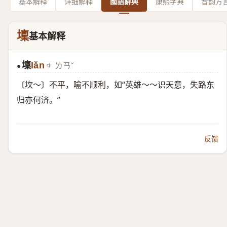
基本解释
详细解释
國語辭典
康熙字典
音韵方
壈
基本解释
壈
lǎn
ㄌㄢˇ
●
〔坎～〕不平，喻不顺利，如“英雄～～识天意，失路东
归亦何济。”
反馈