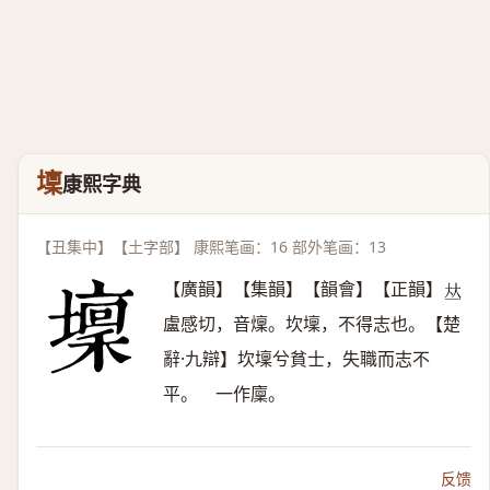
壈
康熙字典
【丑集中】【土字部】 康熙笔画：16 部外笔画：13
【廣韻】【集韻】【韻會】【正韻】
𠀤
盧感切，音燣。坎壈，不得志也。【楚
辭·九辯】坎壈兮貧士，失職而志不
平。 一作廩。
反馈