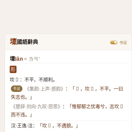
壈
國語辭典
书证
壈
lǎn
ㄌㄢˇ
形
坎 𡒄 ：不平、不顺利。
书证
《集韵·上声·感韵》
：
「 𡒄 ，坎 𡒄 ，不平。一曰
失志也。」
《楚辞·刘向·九叹·怨思》
：
「惟郁郁之忧毒兮，志坎 𡒄
而不违。」
汉·王逸·注：
「坎 𡒄 ，不遇貌。」