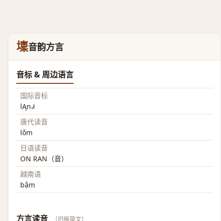
壈
音韵方言
音标 & 周边语言
国际音标
lĄn˨˩˦
唐代读音
lǒm
日语读音
ON RAN（音）
越南语
bậm
方言读音
（旧版简文）