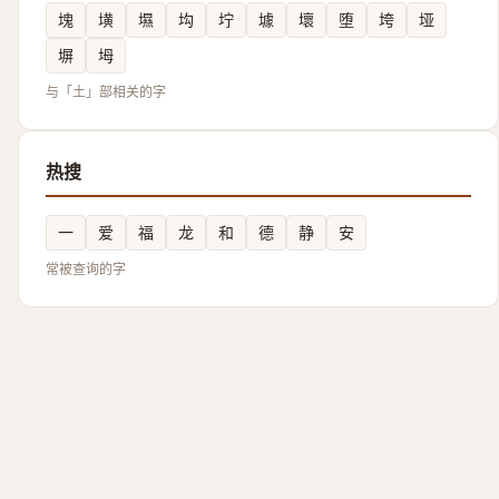
塊
墴
㙷
㘬
坾
壉
壞
堕
垮
垭
塀
坶
与「土」部相关的字
热搜
一
爱
福
龙
和
德
静
安
常被查询的字