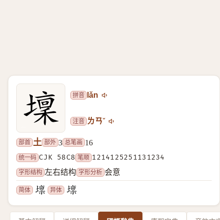
拼音
lǎn
注音
ㄌㄢˇ
土
部首
部外
总笔画
3
16
统一码
CJK 58C8
笔顺
1214125251131234
字形结构
字形分析
左右结构
会意
简体
异体